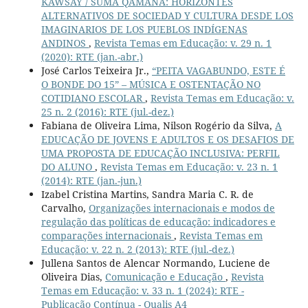
KAWSAY / SUMA QAMAÑA: HORIZONTES
ALTERNATIVOS DE SOCIEDAD Y CULTURA DESDE LOS
IMAGINARIOS DE LOS PUEBLOS INDÍGENAS
ANDINOS
,
Revista Temas em Educação: v. 29 n. 1
(2020): RTE (jan.-abr.)
José Carlos Teixeira Jr.,
“PEITA VAGABUNDO, ESTE É
O BONDE DO 15” – MÚSICA E OSTENTAÇÃO NO
COTIDIANO ESCOLAR
,
Revista Temas em Educação: v.
25 n. 2 (2016): RTE (jul.-dez.)
Fabiana de Oliveira Lima, Nilson Rogério da Silva,
A
EDUCAÇÃO DE JOVENS E ADULTOS E OS DESAFIOS DE
UMA PROPOSTA DE EDUCAÇÃO INCLUSIVA: PERFIL
DO ALUNO
,
Revista Temas em Educação: v. 23 n. 1
(2014): RTE (jan.-jun.)
Izabel Cristina Martins, Sandra Maria C. R. de
Carvalho,
Organizações internacionais e modos de
regulação das políticas de educação: indicadores e
comparações internacionais
,
Revista Temas em
Educação: v. 22 n. 2 (2013): RTE (jul.-dez.)
Jullena Santos de Alencar Normando, Luciene de
Oliveira Dias,
Comunicação e Educação
,
Revista
Temas em Educação: v. 33 n. 1 (2024): RTE -
Publicação Contínua - Qualis A4