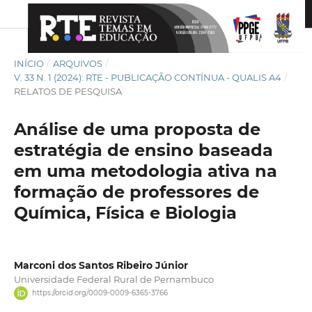
INÍCIO
/
ARQUIVOS
/
V. 33 N. 1 (2024): RTE - PUBLICAÇÃO CONTÍNUA - QUALIS A4
/
RELATOS DE PESQUISA
Análise de uma proposta de
estratégia de ensino baseada
em uma metodologia ativa na
formação de professores de
Química, Física e Biologia
Marconi dos Santos Ribeiro Júnior
Universidade Federal Rural de Pernambuco
https://orcid.org/0009-0009-6365-3766