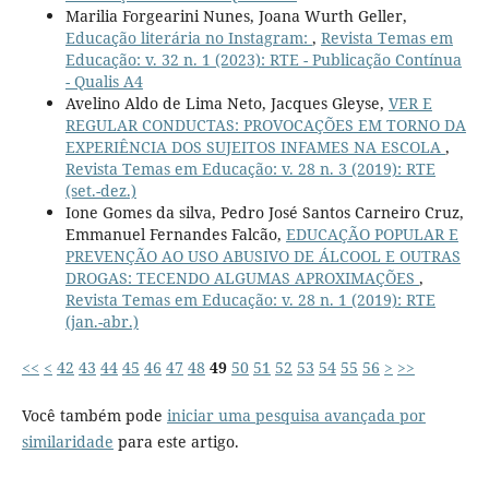
Marilia Forgearini Nunes, Joana Wurth Geller,
Educação literária no Instagram:
,
Revista Temas em
Educação: v. 32 n. 1 (2023): RTE - Publicação Contínua
- Qualis A4
Avelino Aldo de Lima Neto, Jacques Gleyse,
VER E
REGULAR CONDUCTAS: PROVOCAÇÕES EM TORNO DA
EXPERIÊNCIA DOS SUJEITOS INFAMES NA ESCOLA
,
Revista Temas em Educação: v. 28 n. 3 (2019): RTE
(set.-dez.)
Ione Gomes da silva, Pedro José Santos Carneiro Cruz,
Emmanuel Fernandes Falcão,
EDUCAÇÃO POPULAR E
PREVENÇÃO AO USO ABUSIVO DE ÁLCOOL E OUTRAS
DROGAS: TECENDO ALGUMAS APROXIMAÇÕES
,
Revista Temas em Educação: v. 28 n. 1 (2019): RTE
(jan.-abr.)
<<
<
42
43
44
45
46
47
48
49
50
51
52
53
54
55
56
>
>>
Você também pode
iniciar uma pesquisa avançada por
similaridade
para este artigo.