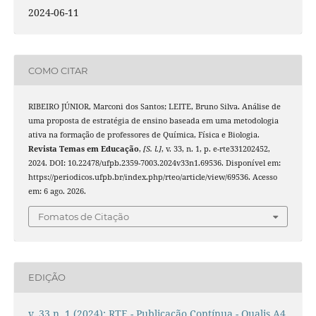
2024-06-11
COMO CITAR
RIBEIRO JÚNIOR, Marconi dos Santos; LEITE, Bruno Silva. Análise de
uma proposta de estratégia de ensino baseada em uma metodologia
ativa na formação de professores de Química, Física e Biologia.
Revista Temas em Educação
,
[S. l.]
, v. 33, n. 1, p. e-rte331202452,
2024. DOI: 10.22478/ufpb.2359-7003.2024v33n1.69536. Disponível em:
https://periodicos.ufpb.br/index.php/rteo/article/view/69536. Acesso
em: 6 ago. 2026.
Fomatos de Citação
EDIÇÃO
v. 33 n. 1 (2024): RTE - Publicação Contínua - Qualis A4