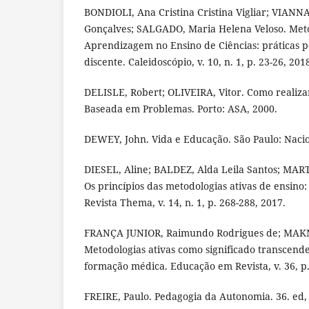
BONDIOLI, Ana Cristina Cristina Vigliar; VIANNA
Gonçalves; SALGADO, Maria Helena Veloso. Meto
Aprendizagem no Ensino de Ciências: práticas 
discente. Caleidoscópio, v. 10, n. 1, p. 23-26, 201
DELISLE, Robert; OLIVEIRA, Vitor. Como realiz
Baseada em Problemas. Porto: ASA, 2000.
DEWEY, John. Vida e Educação. São Paulo: Nacio
DIESEL, Aline; BALDEZ, Alda Leila Santos; MAR
Os princípios das metodologias ativas de ensin
Revista Thema, v. 14, n. 1, p. 268-288, 2017.
FRANÇA JUNIOR, Raimundo Rodrigues de; MAK
Metodologias ativas como significado transcende
formação médica. Educação em Revista, v. 36, p
FREIRE, Paulo. Pedagogia da Autonomia. 36. ed, 