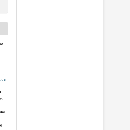
em
uma
tion
a
s:
ais
ho