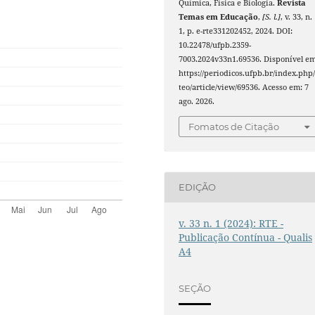
Química, Física e Biologia.
Revista
Temas em Educação
,
[S. l.]
, v. 33, n.
1, p. e-rte331202452, 2024. DOI:
10.22478/ufpb.2359-
7003.2024v33n1.69536. Disponível em
https://periodicos.ufpb.br/index.php/
teo/article/view/69536. Acesso em: 7
ago. 2026.
Fomatos de Citação
EDIÇÃO
v. 33 n. 1 (2024): RTE -
Publicação Contínua - Qualis
A4
SEÇÃO