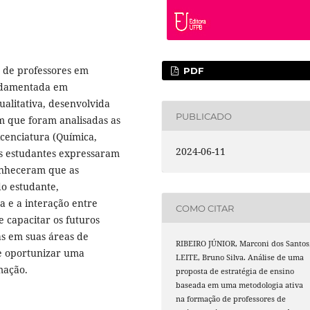
o de professores em
PDF
undamentada em
ualitativa, desenvolvida
PUBLICADO
m que foram analisadas as
icenciatura (Química,
2024-06-11
 os estudantes expressaram
conheceram que as
o estudante,
 e a interação entre
COMO CITAR
e capacitar os futuros
as em suas áreas de
RIBEIRO JÚNIOR, Marconi dos Santos
e oportunizar uma
LEITE, Bruno Silva. Análise de uma
mação.
proposta de estratégia de ensino
baseada em uma metodologia ativa
na formação de professores de