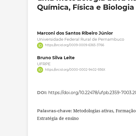
Química, Física e Biologia
Marconi dos Santos Ribeiro Júnior
Universidade Federal Rural de Pernambuco
https://orcid.org/0009-0009-6365-3766
Bruno Silva Leite
UFRPE
https://orcid.org/0000-0002-9402-936X
DOI:
https://doi.org/10.22478/ufpb.2359-7003.
Metodologias ativas, Formação
Palavras-chave:
Estratégia de ensino