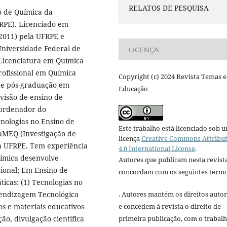
RELATOS DE PESQUISA
o de Química da
RPE). Licenciado em
(2011) pela UFRPE e
niversidade Federal de
LICENÇA
Licenciatura em Química
ofissional em Química
Copyright (c) 2024 Revista Temas 
de pós-graduação em
Educação
ivisão de ensino de
oordenador do
cnologias no Ensino de
Este trabalho está licenciado sob 
aMEQ (Investigação de
licença
Creative Commons Attribu
da UFRPE. Tem experiência
4.0 International License
.
uímica desenvolve
Autores que publicam nesta revist
ional; Em Ensino de
concordam com os seguintes termo
icas: (1) Tecnologias no
rendizagem Tecnológica
. Autores mantém os direitos autor
os e materiais educativos
e concedem à revista o direito de
ão, divulgação científica
primeira publicação, com o trabal