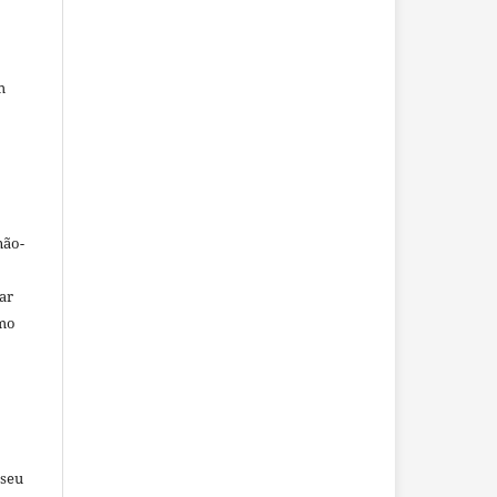
m
não-
car
omo
 seu