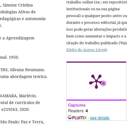
trabalho online (ex.: em repositóri
, Simone Cristina
institucionais ou na sua página
dologias Ativas de
pessoal) a qualquer ponto antes o
pedagógicas e autonomia
durante o processo editorial, já qu
8.
isso pode gerar alterações produti
bem como aumentar o impacto e a
ar a Aprendizagem
citação do trabalho publicado (Vej
Efeito do Acesso Livre
).
nal. 1950.
TINS, Silvana Neumann.
o: uma abordagem teórica.
NAMARA, Marlécio.
ntal de currículos de
Captures
. e219263, 2020.
Readers:
4
-
see details
São Paulo: Paz e Terra,