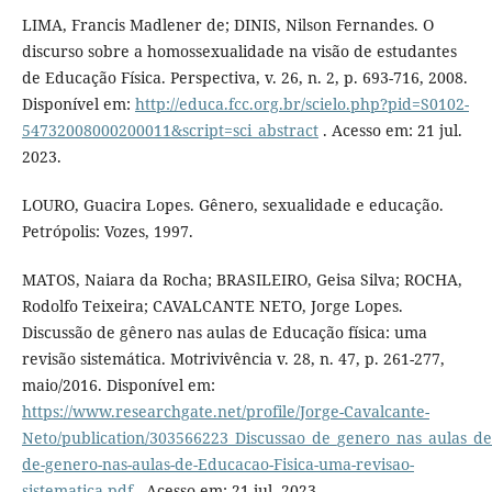
LIMA, Francis Madlener de; DINIS, Nilson Fernandes. O
discurso sobre a homossexualidade na visão de estudantes
de Educação Física. Perspectiva, v. 26, n. 2, p. 693-716, 2008.
Disponível em:
http://educa.fcc.org.br/scielo.php?pid=S0102-
54732008000200011&script=sci_abstract
. Acesso em: 21 jul.
2023.
LOURO, Guacira Lopes. Gênero, sexualidade e educação.
Petrópolis: Vozes, 1997.
MATOS, Naiara da Rocha; BRASILEIRO, Geisa Silva; ROCHA,
Rodolfo Teixeira; CAVALCANTE NETO, Jorge Lopes.
Discussão de gênero nas aulas de Educação física: uma
revisão sistemática. Motrivivência v. 28, n. 47, p. 261-277,
maio/2016. Disponível em:
https://www.researchgate.net/profile/Jorge-Cavalcante-
Neto/publication/303566223_Discussao_de_genero_nas_aulas_de
de-genero-nas-aulas-de-Educacao-Fisica-uma-revisao-
sistematica.pdf
. Acesso em: 21 jul. 2023.