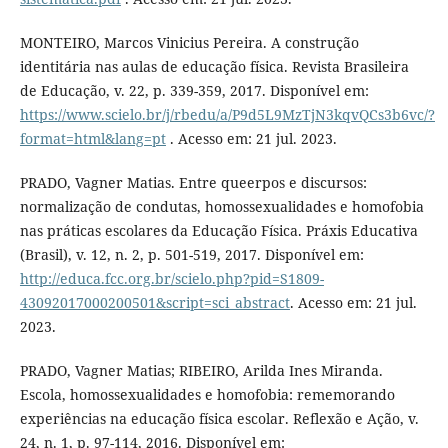
MONTEIRO, Marcos Vinicius Pereira. A construção
identitária nas aulas de educação física. Revista Brasileira
de Educação, v. 22, p. 339-359, 2017. Disponível em:
https://www.scielo.br/j/rbedu/a/P9d5L9MzTjN3kqvQCs3b6vc/?
format=html&lang=pt
. Acesso em: 21 jul. 2023.
PRADO, Vagner Matias. Entre queerpos e discursos:
normalização de condutas, homossexualidades e homofobia
nas práticas escolares da Educação Física. Práxis Educativa
(Brasil), v. 12, n. 2, p. 501-519, 2017. Disponível em:
http://educa.fcc.org.br/scielo.php?pid=S1809-
43092017000200501&script=sci_abstract
. Acesso em: 21 jul.
2023.
PRADO, Vagner Matias; RIBEIRO, Arilda Ines Miranda.
Escola, homossexualidades e homofobia: rememorando
experiências na educação física escolar. Reflexão e Ação, v.
24, n. 1, p. 97-114, 2016. Disponível em: