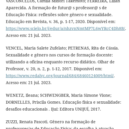
VASCONCELOS, Camila Midori Takemoto; FERREIRA, Lílian
Aparecida. A formação de futur@ s professor@ s de
Educação Física: reflexões sobre gênero e sexualidade.
Educação em Revista, v. 36, p. 1-17, 2020. Disponível em:
https://www.scielo.br/j/edur/a/nhzvnNmtMP7L6wYRcC4Dh8B/
.
Acesso em: 21 jul. 2023.
VENCEL, Maria Salete Zufelato; PETRENAS, Rita de Cássia.
Sexualidade e gênero nos cursos de formação docente:
utilizando a oficina enquanto recurso didático. Olhar de
Professor, v. 20, n. 2, p. 1-12, 2017. Disponível em:
https://www.redalyc.org/journal/684/68460124009/html/
.
Acesso em: 21 jul. 2023.
WENETZ, Ileana; SCHWENGBER, Maria Simone Vione;
DORNELLES, Priscila Gomes. Educação física e sexualidade:
desafios educacionais . Ijuí: Editora UNIJUÍ, 2017.
ZUZZI, Renata Pascoti. Gênero na formação de
professores/as de Educação Física: da escolha à atuação