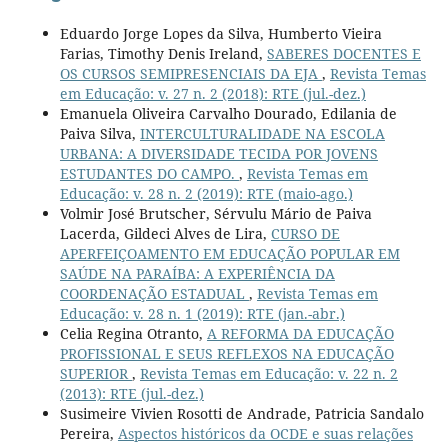
Eduardo Jorge Lopes da Silva, Humberto Vieira
Farias, Timothy Denis Ireland,
SABERES DOCENTES E
OS CURSOS SEMIPRESENCIAIS DA EJA
,
Revista Temas
em Educação: v. 27 n. 2 (2018): RTE (jul.-dez.)
Emanuela Oliveira Carvalho Dourado, Edilania de
Paiva Silva,
INTERCULTURALIDADE NA ESCOLA
URBANA: A DIVERSIDADE TECIDA POR JOVENS
ESTUDANTES DO CAMPO.
,
Revista Temas em
Educação: v. 28 n. 2 (2019): RTE (maio-ago.)
Volmir José Brutscher, Sérvulu Mário de Paiva
Lacerda, Gildeci Alves de Lira,
CURSO DE
APERFEIÇOAMENTO EM EDUCAÇÃO POPULAR EM
SAÚDE NA PARAÍBA: A EXPERIÊNCIA DA
COORDENAÇÃO ESTADUAL
,
Revista Temas em
Educação: v. 28 n. 1 (2019): RTE (jan.-abr.)
Celia Regina Otranto,
A REFORMA DA EDUCAÇÃO
PROFISSIONAL E SEUS REFLEXOS NA EDUCAÇÃO
SUPERIOR
,
Revista Temas em Educação: v. 22 n. 2
(2013): RTE (jul.-dez.)
Susimeire Vivien Rosotti de Andrade, Patricia Sandalo
Pereira,
Aspectos históricos da OCDE e suas relações