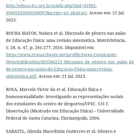
http://educa.fcc.org.br/scielo.php?pid=S1982-
99492016000100097&script=sci_abstract
. Acesso em: 21 jul.
2023.
ROCHA MATOS, Naiara et al. Discussão de gênero nas aulas
de Educação Física: uma revisão sistemática. Motrivivência,
v. 28, n. 47, p. 261-277, 2016. Disponível em:
https://www.researchgate.net/profile/Jorge-Cavalcante-
Neto/publication/303566223_Discussao_de_genero_nas_aulas_de
de-genero-nas-aulas-de-Educacao-Fisica-uma-revisao-
sistematica.pdf
. Acesso em: 21 jul. 2023.
ROSA, Marcelo Victor da et al. Educação física e
homossexualidade: investigando as representações sociais
dos estudantes do centro de desportos/UFSC. 131 f.
Dissertação (Mestrado em Educação Física) – Universidade
Federal de Santa Catarina, Florianópolis, 2004.
SABATEL, Glenda Macedônia Gutierres et al. Gênero e