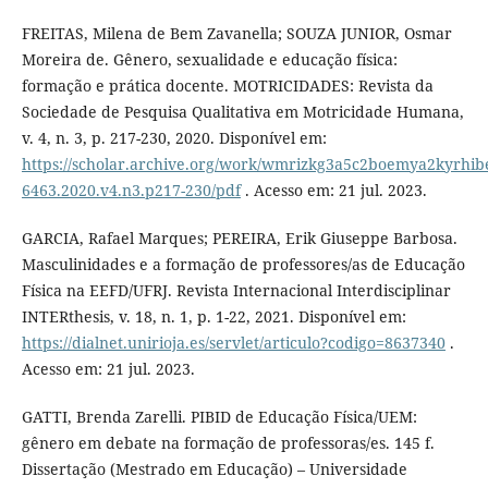
FREITAS, Milena de Bem Zavanella; SOUZA JUNIOR, Osmar
Moreira de. Gênero, sexualidade e educação física:
formação e prática docente. MOTRICIDADES: Revista da
Sociedade de Pesquisa Qualitativa em Motricidade Humana,
v. 4, n. 3, p. 217-230, 2020. Disponível em:
https://scholar.archive.org/work/wmrizkg3a5c2boemya2kyrhibe
6463.2020.v4.n3.p217-230/pdf
. Acesso em: 21 jul. 2023.
GARCIA, Rafael Marques; PEREIRA, Erik Giuseppe Barbosa.
Masculinidades e a formação de professores/as de Educação
Física na EEFD/UFRJ. Revista Internacional Interdisciplinar
INTERthesis, v. 18, n. 1, p. 1-22, 2021. Disponível em:
https://dialnet.unirioja.es/servlet/articulo?codigo=8637340
.
Acesso em: 21 jul. 2023.
GATTI, Brenda Zarelli. PIBID de Educação Física/UEM:
gênero em debate na formação de professoras/es. 145 f.
Dissertação (Mestrado em Educação) – Universidade