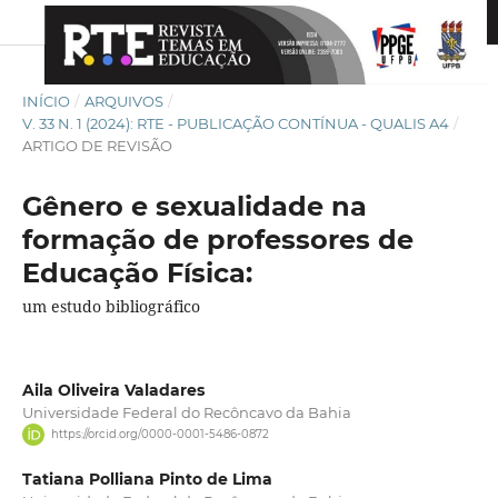
INÍCIO
/
ARQUIVOS
/
V. 33 N. 1 (2024): RTE - PUBLICAÇÃO CONTÍNUA - QUALIS A4
/
ARTIGO DE REVISÃO
Gênero e sexualidade na
formação de professores de
Educação Física:
um estudo bibliográfico
Aila Oliveira Valadares
Universidade Federal do Recôncavo da Bahia
https://orcid.org/0000-0001-5486-0872
Tatiana Polliana Pinto de Lima