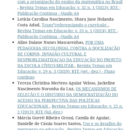
com a organização do ensino da matemática no Brasil
,
Revista Temas em Educação: v. 32 n. 1 (2023): RTE -
Publicação Contínua - Qualis A4
Letícia Carolina Nascimento, Shara Jane Holanda
Costa Adad,
Trans*referenciando o currículo:
,
Revista Temas em Educação: v. 33 n. 1 (2024): RTE -
Publicação Contínua - Qualis A4
Aline Daiane Nunes Mascarenhas,
POR UMA
PEDAGOGIA DECOLONIAL CONTRA A DOCILIZAÇÃO
DE CORPOS, INVASÃO CULTURAL E
DESPROBLEMATIZAÇAO DA EDUCAÇÃO NO PROJETO
DA ESCOLA CÍVICO-MILITAR
,
Revista Temas em
Educação: v. 29 n. 3 (2020): RTE (set.- dez.) - Fluxo
contínuo
Tereza Christina Mertens Aguiar Veloso, Jackeline
Nascimento Noronha da Luz,
OS MECANISMOS DE
SELEÇÃO E O DISCURSO DA DEMOCRATIZAÇÃO DO
ACESSO NA PERSPECTIVA DAS POLÍTICAS
EDUCACIONAIS
,
Revista Temas em Educação: v. 22 n.
2 (2013): RTE (jul.-dez.)
Márcia Gorett Ribeiro Grossi, Camila de Aguiar,
Danielle de Cássia Soares Santos,
Uso e os desafios do
metaverso na educação
,
Revista Temas em Educação: