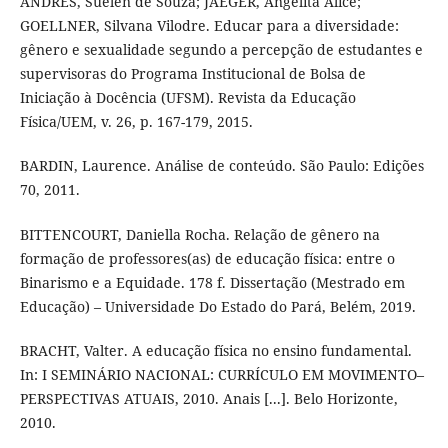
ANDRES, Suélen de Souza; JAEGER, Angelita Alice;
GOELLNER, Silvana Vilodre. Educar para a diversidade:
gênero e sexualidade segundo a percepção de estudantes e
supervisoras do Programa Institucional de Bolsa de
Iniciação à Docência (UFSM). Revista da Educação
Física/UEM, v. 26, p. 167-179, 2015.
BARDIN, Laurence. Análise de conteúdo. São Paulo: Edições
70, 2011.
BITTENCOURT, Daniella Rocha. Relação de gênero na
formação de professores(as) de educação física: entre o
Binarismo e a Equidade. 178 f. Dissertação (Mestrado em
Educação) – Universidade Do Estado do Pará, Belém, 2019.
BRACHT, Valter. A educação física no ensino fundamental.
In: I SEMINÁRIO NACIONAL: CURRÍCULO EM MOVIMENTO–
PERSPECTIVAS ATUAIS, 2010. Anais [...]. Belo Horizonte,
2010.