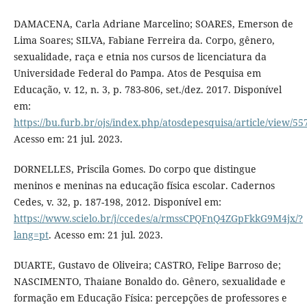
DAMACENA, Carla Adriane Marcelino; SOARES, Emerson de
Lima Soares; SILVA, Fabiane Ferreira da. Corpo, gênero,
sexualidade, raça e etnia nos cursos de licenciatura da
Universidade Federal do Pampa. Atos de Pesquisa em
Educação, v. 12, n. 3, p. 783-806, set./dez. 2017. Disponível
em:
https://bu.furb.br/ojs/index.php/atosdepesquisa/article/view/55
Acesso em: 21 jul. 2023.
DORNELLES, Priscila Gomes. Do corpo que distingue
meninos e meninas na educação física escolar. Cadernos
Cedes, v. 32, p. 187-198, 2012. Disponível em:
https://www.scielo.br/j/ccedes/a/rmssCPQFnQ4ZGpFkkG9M4jx/?
lang=pt
. Acesso em: 21 jul. 2023.
DUARTE, Gustavo de Oliveira; CASTRO, Felipe Barroso de;
NASCIMENTO, Thaiane Bonaldo do. Gênero, sexualidade e
formação em Educação Física: percepções de professores e