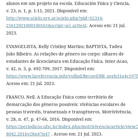
alunos em um projeto na escola. Educación Física y Ciencia,
v. 23, n. 1, p. 1-11, 2021. Disponível em:
http://www.scielo.org.ar/scielo.php?pid=S2314-
25612021000100161&script=sci_arttext
. Acesso em: 21 jul.
2023.
EVANGELISTA, Kelly Cristiny Martins; BAPTISTA, Tadeu
João Ribeiro. As relações de gênero no corpo: olhares de
estudantes de licenciatura em Educação Física. Inter-Acao,
v. 42, n. 3, p. 692-709, 2017. Disponível em:
https://www.lareferencia.info/vufind/Record/BR_aeeb31a4c19
Acesso em: 21 jul. 2023.
FRANCO, Neil. A Educação Física como território de
demarcação dos gêneros possíveis: vivências escolares de
pessoas travestis, transexuais e transgêneros. Motrivivência,
v. 28, n. 47, p. 47-66, 2016. Disponível em:
https://periodicos.ufsc.br/index.php/motrivivencia/article/view/
8042.2016v28n47p47
. Acesso em: 21 jul. 2023.