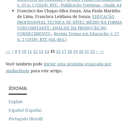
v. 33 n. 1 (2024): RTE - Publicação Contínua - Qualis A4
Francisco das Chagas Silva Souza, Ana Paula Marinho
de Lima, Francisca Leidiana de Souza,
EDUCAÇÃO
PROFISSIONAL TÉCNICA DE NÍVEL MÉDIO NA FORMA
CONCOMITANTE: ANÁLISE DA PRODUÇÃO DO
CONHECIMENTO
,
Revista Temas em Educação: v. 27
n. 2 (2018): RTE (jul.-dez.)
<<
<
8
9
10
11
12
13
14
15
16
17
18
19
20
21
22
>
>>
Você também pode
iniciar uma pesquisa avançada por
similaridade
para este artigo.
IDIOMA
English
Español (España)
Português (Brasil)