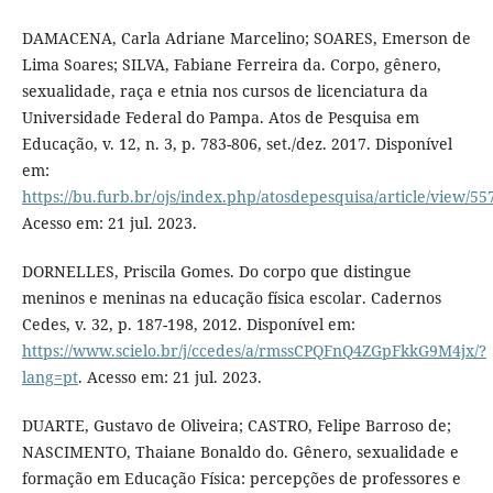
DAMACENA, Carla Adriane Marcelino; SOARES, Emerson de
Lima Soares; SILVA, Fabiane Ferreira da. Corpo, gênero,
sexualidade, raça e etnia nos cursos de licenciatura da
Universidade Federal do Pampa. Atos de Pesquisa em
Educação, v. 12, n. 3, p. 783-806, set./dez. 2017. Disponível
em:
https://bu.furb.br/ojs/index.php/atosdepesquisa/article/view/55
Acesso em: 21 jul. 2023.
DORNELLES, Priscila Gomes. Do corpo que distingue
meninos e meninas na educação física escolar. Cadernos
Cedes, v. 32, p. 187-198, 2012. Disponível em:
https://www.scielo.br/j/ccedes/a/rmssCPQFnQ4ZGpFkkG9M4jx/?
lang=pt
. Acesso em: 21 jul. 2023.
DUARTE, Gustavo de Oliveira; CASTRO, Felipe Barroso de;
NASCIMENTO, Thaiane Bonaldo do. Gênero, sexualidade e
formação em Educação Física: percepções de professores e