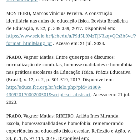
MONTEIRO, Marcos Vinicius Pereira. A construção
identitária nas aulas de educação física. Revista Brasileira
de Educação, v. 22, p. 339-359, 2017. Disponível em:
https://www.scielo.br/j/rbedu/a/P9d5L9MzTjN3kqvQCs3b6vc/?
format=html&lang=pt
. Acesso em: 21 jul. 2023.
PRADO, Vagner Matias. Entre queerpos e discursos:
normalização de condutas, homossexualidades e homofobia
nas práticas escolares da Educação Física. Práxis Educativa
(Brasil), v. 12, n. 2, p. 501-519, 2017. Disponível em:
http://educa.fcc.org.br/scielo.php?pid=S1809-
43092017000200501&script=sci_abstract
. Acesso em: 21 jul.
2023.
PRADO, Vagner Matias; RIBEIRO, Arilda Ines Miranda.
Escola, homossexualidades e homofobia: rememorando
experiências na educação física escolar. Reflexão e Ação, v.
24, n. 1, p. 97-114, 2016. Disponível em: