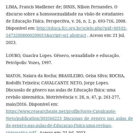
LIMA, Francis Madlener de; DINIS, Nilson Fernandes. O
discurso sobre a homossexualidade na visão de estudantes
de Educação Física. Perspectiva, v. 26, n. 2, p. 693-716, 2008.
Disponível em:
http://educa.fcc.org.br/scielo.php?pid=S0102-
54732008000200011&script=sci_abstract
. Acesso em: 21 jul.
2023.
LOURO, Guacira Lopes. Gênero, sexualidade e educação.
Petrópolis: Vozes, 1997.
MATOS, Naiara da Rocha; BRASILEIRO, Geisa Silva; ROCHA,
Rodolfo Teixeira; CAVALCANTE NETO, Jorge Lopes.
Discussão de gênero nas aulas de Educação física: uma
revisão sistemática. Motrivivência v. 28, n. 47, p. 261-277,
maio/2016. Disponível em:
https://www.researchgate.net/profile/Jorge-Cavalcante-
Neto/publication/303566223_Discussao_de_genero_nas_aulas_de
de-genero-nas-aulas-de-Educacao-Fisica-uma-revisao-
sistematica.pdf
. Acesso em: 21 jul. 2023.