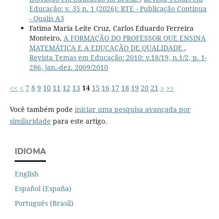
Educação: v. 35 n. 1 (2026): RTE - Publicação Contínua
- Qualis A3
Fatima Maria Leite Cruz, Carlos Eduardo Ferreira
Monteiro,
A FORMAÇÃO DO PROFESSOR QUE ENSINA
MATEMÁTICA E A EDUCAÇÃO DE QUALIDADE
,
Revista Temas em Educação: 2010: v.18/19, n.1/2, p. 1-
286, jan.-dez. 2009/2010
<<
<
7
8
9
10
11
12
13
14
15
16
17
18
19
20
21
>
>>
Você também pode
iniciar uma pesquisa avançada por
similaridade
para este artigo.
IDIOMA
English
Español (España)
Português (Brasil)