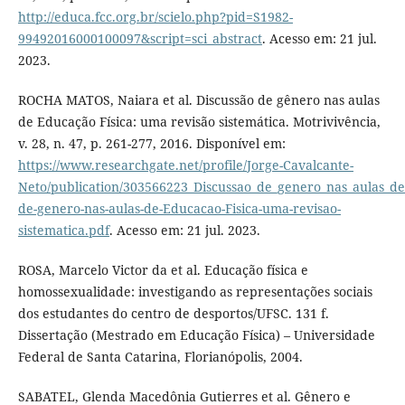
http://educa.fcc.org.br/scielo.php?pid=S1982-
99492016000100097&script=sci_abstract
. Acesso em: 21 jul.
2023.
ROCHA MATOS, Naiara et al. Discussão de gênero nas aulas
de Educação Física: uma revisão sistemática. Motrivivência,
v. 28, n. 47, p. 261-277, 2016. Disponível em:
https://www.researchgate.net/profile/Jorge-Cavalcante-
Neto/publication/303566223_Discussao_de_genero_nas_aulas_de
de-genero-nas-aulas-de-Educacao-Fisica-uma-revisao-
sistematica.pdf
. Acesso em: 21 jul. 2023.
ROSA, Marcelo Victor da et al. Educação física e
homossexualidade: investigando as representações sociais
dos estudantes do centro de desportos/UFSC. 131 f.
Dissertação (Mestrado em Educação Física) – Universidade
Federal de Santa Catarina, Florianópolis, 2004.
SABATEL, Glenda Macedônia Gutierres et al. Gênero e