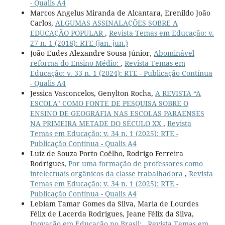
- Qualis A4
Marcos Angelus Miranda de Alcantara, Erenildo João
Carlos,
ALGUMAS ASSINALAÇÕES SOBRE A
EDUCAÇÃO POPULAR
,
Revista Temas em Educação: v.
27 n. 1 (2018): RTE (jan.-jun.)
João Eudes Alexandre Sousa Júnior,
Abominável
reforma do Ensino Médio:
,
Revista Temas em
Educação: v. 33 n. 1 (2024): RTE - Publicação Contínua
- Qualis A4
Jessica Vasconcelos, Genylton Rocha,
A REVISTA “A
ESCOLA" COMO FONTE DE PESQUISA SOBRE O
ENSINO DE GEOGRAFIA NAS ESCOLAS PARAENSES
NA PRIMEIRA METADE DO SÉCULO XX
,
Revista
Temas em Educação: v. 34 n. 1 (2025): RTE -
Publicação Contínua - Qualis A4
Luiz de Souza Porto Coêlho, Rodrigo Ferreira
Rodrigues,
Por uma formação de professores como
intelectuais orgânicos da classe trabalhadora
,
Revista
Temas em Educação: v. 34 n. 1 (2025): RTE -
Publicação Contínua - Qualis A4
Lebiam Tamar Gomes da Silva, Maria de Lourdes
Félix de Lacerda Rodrigues, Jeane Félix da Silva,
Inovação em Educação no Brasil:
,
Revista Temas em