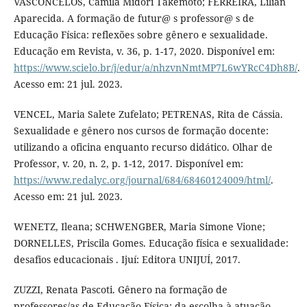
VASCONCELOS, Camila Midori Takemoto; FERREIRA, Lílian
Aparecida. A formação de futur@ s professor@ s de
Educação Física: reflexões sobre gênero e sexualidade.
Educação em Revista, v. 36, p. 1-17, 2020. Disponível em:
https://www.scielo.br/j/edur/a/nhzvnNmtMP7L6wYRcC4Dh8B/
.
Acesso em: 21 jul. 2023.
VENCEL, Maria Salete Zufelato; PETRENAS, Rita de Cássia.
Sexualidade e gênero nos cursos de formação docente:
utilizando a oficina enquanto recurso didático. Olhar de
Professor, v. 20, n. 2, p. 1-12, 2017. Disponível em:
https://www.redalyc.org/journal/684/68460124009/html/
.
Acesso em: 21 jul. 2023.
WENETZ, Ileana; SCHWENGBER, Maria Simone Vione;
DORNELLES, Priscila Gomes. Educação física e sexualidade:
desafios educacionais . Ijuí: Editora UNIJUÍ, 2017.
ZUZZI, Renata Pascoti. Gênero na formação de
professores/as de Educação Física: da escolha à atuação