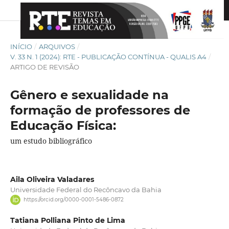
INÍCIO
/
ARQUIVOS
/
V. 33 N. 1 (2024): RTE - PUBLICAÇÃO CONTÍNUA - QUALIS A4
/
ARTIGO DE REVISÃO
Gênero e sexualidade na
formação de professores de
Educação Física:
um estudo bibliográfico
Aila Oliveira Valadares
Universidade Federal do Recôncavo da Bahia
https://orcid.org/0000-0001-5486-0872
Tatiana Polliana Pinto de Lima