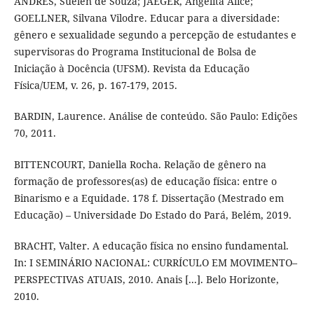
ANDRES, Suélen de Souza; JAEGER, Angelita Alice;
GOELLNER, Silvana Vilodre. Educar para a diversidade:
gênero e sexualidade segundo a percepção de estudantes e
supervisoras do Programa Institucional de Bolsa de
Iniciação à Docência (UFSM). Revista da Educação
Física/UEM, v. 26, p. 167-179, 2015.
BARDIN, Laurence. Análise de conteúdo. São Paulo: Edições
70, 2011.
BITTENCOURT, Daniella Rocha. Relação de gênero na
formação de professores(as) de educação física: entre o
Binarismo e a Equidade. 178 f. Dissertação (Mestrado em
Educação) – Universidade Do Estado do Pará, Belém, 2019.
BRACHT, Valter. A educação física no ensino fundamental.
In: I SEMINÁRIO NACIONAL: CURRÍCULO EM MOVIMENTO–
PERSPECTIVAS ATUAIS, 2010. Anais [...]. Belo Horizonte,
2010.