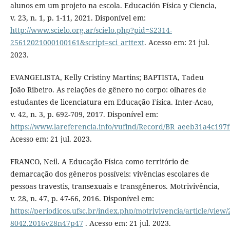
alunos em um projeto na escola. Educación Física y Ciencia,
v. 23, n. 1, p. 1-11, 2021. Disponível em:
http://www.scielo.org.ar/scielo.php?pid=S2314-
25612021000100161&script=sci_arttext
. Acesso em: 21 jul.
2023.
EVANGELISTA, Kelly Cristiny Martins; BAPTISTA, Tadeu
João Ribeiro. As relações de gênero no corpo: olhares de
estudantes de licenciatura em Educação Física. Inter-Acao,
v. 42, n. 3, p. 692-709, 2017. Disponível em:
https://www.lareferencia.info/vufind/Record/BR_aeeb31a4c19
Acesso em: 21 jul. 2023.
FRANCO, Neil. A Educação Física como território de
demarcação dos gêneros possíveis: vivências escolares de
pessoas travestis, transexuais e transgêneros. Motrivivência,
v. 28, n. 47, p. 47-66, 2016. Disponível em:
https://periodicos.ufsc.br/index.php/motrivivencia/article/view/
8042.2016v28n47p47
. Acesso em: 21 jul. 2023.