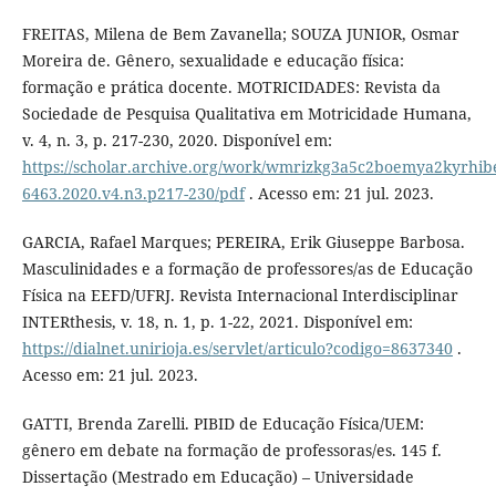
FREITAS, Milena de Bem Zavanella; SOUZA JUNIOR, Osmar
Moreira de. Gênero, sexualidade e educação física:
formação e prática docente. MOTRICIDADES: Revista da
Sociedade de Pesquisa Qualitativa em Motricidade Humana,
v. 4, n. 3, p. 217-230, 2020. Disponível em:
https://scholar.archive.org/work/wmrizkg3a5c2boemya2kyrhibe
6463.2020.v4.n3.p217-230/pdf
. Acesso em: 21 jul. 2023.
GARCIA, Rafael Marques; PEREIRA, Erik Giuseppe Barbosa.
Masculinidades e a formação de professores/as de Educação
Física na EEFD/UFRJ. Revista Internacional Interdisciplinar
INTERthesis, v. 18, n. 1, p. 1-22, 2021. Disponível em:
https://dialnet.unirioja.es/servlet/articulo?codigo=8637340
.
Acesso em: 21 jul. 2023.
GATTI, Brenda Zarelli. PIBID de Educação Física/UEM:
gênero em debate na formação de professoras/es. 145 f.
Dissertação (Mestrado em Educação) – Universidade