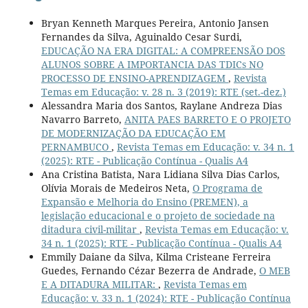
Bryan Kenneth Marques Pereira, Antonio Jansen
Fernandes da Silva, Aguinaldo Cesar Surdi,
EDUCAÇÃO NA ERA DIGITAL: A COMPREENSÃO DOS
ALUNOS SOBRE A IMPORTANCIA DAS TDICs NO
PROCESSO DE ENSINO-APRENDIZAGEM
,
Revista
Temas em Educação: v. 28 n. 3 (2019): RTE (set.-dez.)
Alessandra Maria dos Santos, Raylane Andreza Dias
Navarro Barreto,
ANITA PAES BARRETO E O PROJETO
DE MODERNIZAÇÃO DA EDUCAÇÃO EM
PERNAMBUCO
,
Revista Temas em Educação: v. 34 n. 1
(2025): RTE - Publicação Contínua - Qualis A4
Ana Cristina Batista, Nara Lidiana Silva Dias Carlos,
Olívia Morais de Medeiros Neta,
O Programa de
Expansão e Melhoria do Ensino (PREMEN), a
legislação educacional e o projeto de sociedade na
ditadura civil-militar
,
Revista Temas em Educação: v.
34 n. 1 (2025): RTE - Publicação Contínua - Qualis A4
Emmily Daiane da Silva, Kilma Cristeane Ferreira
Guedes, Fernando Cézar Bezerra de Andrade,
O MEB
E A DITADURA MILITAR:
,
Revista Temas em
Educação: v. 33 n. 1 (2024): RTE - Publicação Contínua