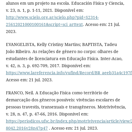
alunos em um projeto na escola. Educación Física y Ciencia,
v. 23, n. 1, p. 1-11, 2021. Disponível em:
http://www.scielo.org.ar/scielo.php?pid=S2314-
25612021000100161&script=sci_arttext
. Acesso em: 21 jul.
2023.
EVANGELISTA, Kelly Cristiny Martins; BAPTISTA, Tadeu
João Ribeiro. As relações de gênero no corpo: olhares de
estudantes de licenciatura em Educação Física. Inter-Acao,
v. 42, n. 3, p. 692-709, 2017. Disponível em:
https://www.lareferencia.info/vufind/Record/BR_aeeb31a4c19
Acesso em: 21 jul. 2023.
FRANCO, Neil. A Educação Física como território de
demarcação dos gêneros possíveis: vivências escolares de
pessoas travestis, transexuais e transgêneros. Motrivivência,
v. 28, n. 47, p. 47-66, 2016. Disponível em:
https://periodicos.ufsc.br/index.php/motrivivencia/article/view/
8042.2016v28n47p47
. Acesso em: 21 jul. 2023.