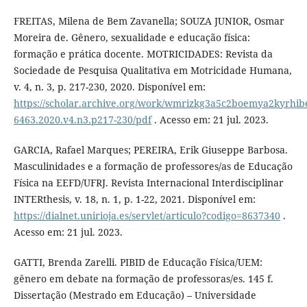
FREITAS, Milena de Bem Zavanella; SOUZA JUNIOR, Osmar
Moreira de. Gênero, sexualidade e educação física:
formação e prática docente. MOTRICIDADES: Revista da
Sociedade de Pesquisa Qualitativa em Motricidade Humana,
v. 4, n. 3, p. 217-230, 2020. Disponível em:
https://scholar.archive.org/work/wmrizkg3a5c2boemya2kyrhibe
6463.2020.v4.n3.p217-230/pdf
. Acesso em: 21 jul. 2023.
GARCIA, Rafael Marques; PEREIRA, Erik Giuseppe Barbosa.
Masculinidades e a formação de professores/as de Educação
Física na EEFD/UFRJ. Revista Internacional Interdisciplinar
INTERthesis, v. 18, n. 1, p. 1-22, 2021. Disponível em:
https://dialnet.unirioja.es/servlet/articulo?codigo=8637340
.
Acesso em: 21 jul. 2023.
GATTI, Brenda Zarelli. PIBID de Educação Física/UEM:
gênero em debate na formação de professoras/es. 145 f.
Dissertação (Mestrado em Educação) – Universidade