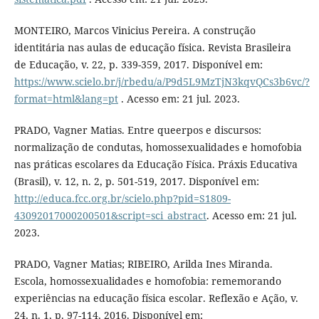
MONTEIRO, Marcos Vinicius Pereira. A construção
identitária nas aulas de educação física. Revista Brasileira
de Educação, v. 22, p. 339-359, 2017. Disponível em:
https://www.scielo.br/j/rbedu/a/P9d5L9MzTjN3kqvQCs3b6vc/?
format=html&lang=pt
. Acesso em: 21 jul. 2023.
PRADO, Vagner Matias. Entre queerpos e discursos:
normalização de condutas, homossexualidades e homofobia
nas práticas escolares da Educação Física. Práxis Educativa
(Brasil), v. 12, n. 2, p. 501-519, 2017. Disponível em:
http://educa.fcc.org.br/scielo.php?pid=S1809-
43092017000200501&script=sci_abstract
. Acesso em: 21 jul.
2023.
PRADO, Vagner Matias; RIBEIRO, Arilda Ines Miranda.
Escola, homossexualidades e homofobia: rememorando
experiências na educação física escolar. Reflexão e Ação, v.
24, n. 1, p. 97-114, 2016. Disponível em: