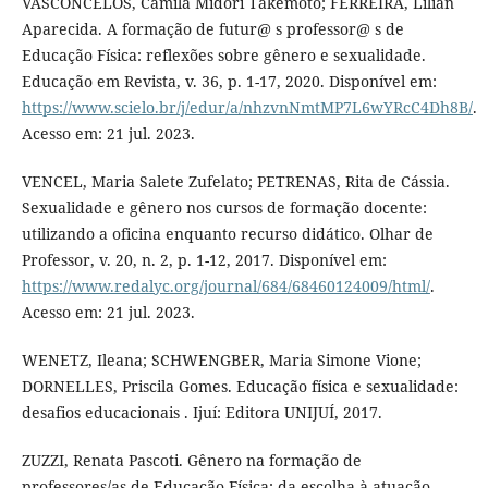
VASCONCELOS, Camila Midori Takemoto; FERREIRA, Lílian
Aparecida. A formação de futur@ s professor@ s de
Educação Física: reflexões sobre gênero e sexualidade.
Educação em Revista, v. 36, p. 1-17, 2020. Disponível em:
https://www.scielo.br/j/edur/a/nhzvnNmtMP7L6wYRcC4Dh8B/
.
Acesso em: 21 jul. 2023.
VENCEL, Maria Salete Zufelato; PETRENAS, Rita de Cássia.
Sexualidade e gênero nos cursos de formação docente:
utilizando a oficina enquanto recurso didático. Olhar de
Professor, v. 20, n. 2, p. 1-12, 2017. Disponível em:
https://www.redalyc.org/journal/684/68460124009/html/
.
Acesso em: 21 jul. 2023.
WENETZ, Ileana; SCHWENGBER, Maria Simone Vione;
DORNELLES, Priscila Gomes. Educação física e sexualidade:
desafios educacionais . Ijuí: Editora UNIJUÍ, 2017.
ZUZZI, Renata Pascoti. Gênero na formação de
professores/as de Educação Física: da escolha à atuação