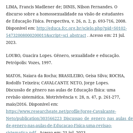
LIMA, Francis Madlener de; DINIS, Nilson Fernandes. O
discurso sobre a homossexualidade na visão de estudantes
de Educação Física. Perspectiva, v. 26, n. 2, p. 693-716, 2008.
Disponível em:
http://educa.fcc.org.br/scielo.php?pid=S0102-
54732008000200011&script=sci_abstract
. Acesso em: 21 jul.
2023.
LOURO, Guacira Lopes. Gênero, sexualidade e educação.
Petrópolis: Vozes, 1997.
MATOS, Naiara da Rocha; BRASILEIRO, Geisa Silva; ROCHA,
Rodolfo Teixeira; CAVALCANTE NETO, Jorge Lopes.
Discussão de gênero nas aulas de Educação física: uma
revisão sistemática. Motrivivência v. 28, n. 47, p. 261-277,
maio/2016. Disponível em:
https://www.researchgate.net/profile/Jorge-Cavalcante-
Neto/publication/303566223_Discussao_de_genero_nas_aulas_de
de-genero-nas-aulas-de-Educacao-Fisica-uma-revisao-
sistematica.pdf
. Acesso em: 21 jul. 2023.