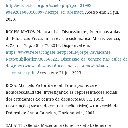
http://educa.fcc.org.br/scielo.php?pid=S1982-
99492016000100097&script=sci_abstract
. Acesso em: 21 jul.
2023.
ROCHA MATOS, Naiara et al. Discussão de gênero nas aulas
de Educação Física: uma revisão sistemática. Motrivivência,
v. 28, n. 47, p. 261-277, 2016. Disponível em:
https://www.researchgate.net/profile/Jorge-Cavalcante-
Neto/publication/303566223_Discussao_de_genero_nas_aulas_de
de-genero-nas-aulas-de-Educacao-Fisica-uma-revisao-
sistematica.pdf
. Acesso em: 21 jul. 2023.
ROSA, Marcelo Victor da et al. Educação física e
homossexualidade: investigando as representações sociais
dos estudantes do centro de desportos/UFSC. 131 f.
Dissertação (Mestrado em Educação Física) – Universidade
Federal de Santa Catarina, Florianópolis, 2004.
SABATEL, Glenda Macedônia Gutierres et al. Gênero e