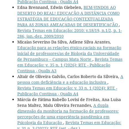
Publicação Contínua - Qualis A4
Edna Brennand, Edwin Giebelen,
BEM-VINDOS AO
DESERTO DO REAL! EDUCAÇÃO A DISTÂNCIA COMO
ESTRATÉGIA DE EDUCAÇÃO CONTEXTUALIZADA
PARA AS ZONAS AMEAÇADAS DE DESERTIFICAÇÃO
,
Revista Temas em Educação: 2010: v.18/19, n.1/2, p. 1-
286, jan.-dez. 2009/2010
Micaías Severino Da Silva, Adlene Silva Arantes,
Educação para as relações étnico-raciais na formação
inicial de professores/as de Biologia da Universidade
de Pernambuco – Campus Mata Norte
,
Revista Temas
em Educação: v. 35 n. 1 (2026): RTE - Publicação
Contínua - Qualis A3
Altair de Oliveira Galvão, Carlos Roberto da Silveira,
A
pessoa com deficiência e a educação inclusiva
,
Revista Temas em Educação: v. 33 n. 1 (2024): RTE -
Publicação Contínua - Qualis A4
Márcia de Fátima Rabello Lovisi de Freitas, Ana Luísa
Sena Maltez, Malu Oliveira Fernandes,
A dupla
dimensão da monitoria na formação de professores:
percepções de uma experiência pandêmica em
Psicologia da Educação
,
Revista Temas em Educação:
v. 31 n. 3 (2022): RTE (set. - dez.)