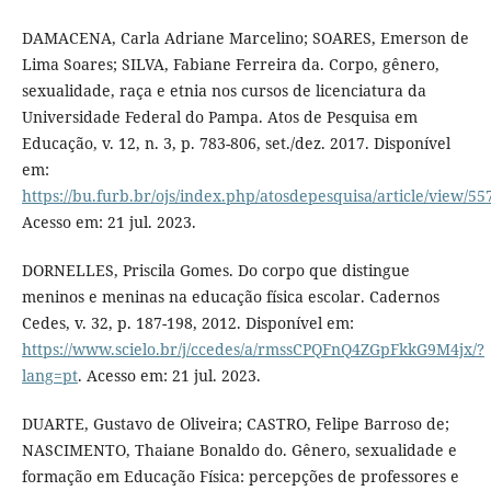
DAMACENA, Carla Adriane Marcelino; SOARES, Emerson de
Lima Soares; SILVA, Fabiane Ferreira da. Corpo, gênero,
sexualidade, raça e etnia nos cursos de licenciatura da
Universidade Federal do Pampa. Atos de Pesquisa em
Educação, v. 12, n. 3, p. 783-806, set./dez. 2017. Disponível
em:
https://bu.furb.br/ojs/index.php/atosdepesquisa/article/view/55
Acesso em: 21 jul. 2023.
DORNELLES, Priscila Gomes. Do corpo que distingue
meninos e meninas na educação física escolar. Cadernos
Cedes, v. 32, p. 187-198, 2012. Disponível em:
https://www.scielo.br/j/ccedes/a/rmssCPQFnQ4ZGpFkkG9M4jx/?
lang=pt
. Acesso em: 21 jul. 2023.
DUARTE, Gustavo de Oliveira; CASTRO, Felipe Barroso de;
NASCIMENTO, Thaiane Bonaldo do. Gênero, sexualidade e
formação em Educação Física: percepções de professores e