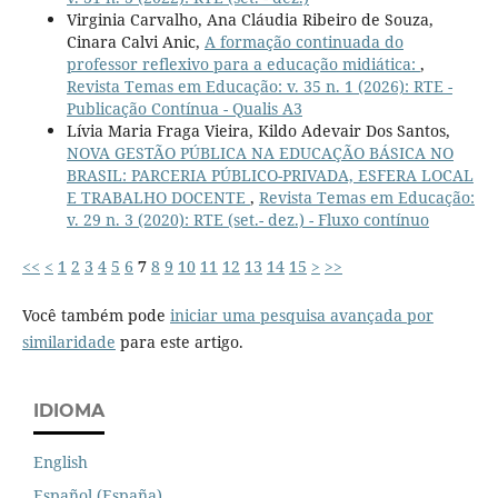
Virginia Carvalho, Ana Cláudia Ribeiro de Souza,
Cinara Calvi Anic,
A formação continuada do
professor reflexivo para a educação midiática:
,
Revista Temas em Educação: v. 35 n. 1 (2026): RTE -
Publicação Contínua - Qualis A3
Lívia Maria Fraga Vieira, Kildo Adevair Dos Santos,
NOVA GESTÃO PÚBLICA NA EDUCAÇÃO BÁSICA NO
BRASIL: PARCERIA PÚBLICO-PRIVADA, ESFERA LOCAL
E TRABALHO DOCENTE
,
Revista Temas em Educação:
v. 29 n. 3 (2020): RTE (set.- dez.) - Fluxo contínuo
<<
<
1
2
3
4
5
6
7
8
9
10
11
12
13
14
15
>
>>
Você também pode
iniciar uma pesquisa avançada por
similaridade
para este artigo.
IDIOMA
English
Español (España)