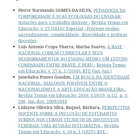
Pierre Normando GOMES-DA-SILVA,
PEDAGOGIA DA
CORPOREIDADE E SUAS ECOLOGIAS DO ENSINAR:
Notações para o trabalho docente
,
Revista Temas em
Educação: v. 25 (2016): Especial - Processo ensino-
aprendizagem: complexidade, diversidade e práticas
docentes
Luis Antonio Ccopa Ybarra, Marisa Soares,
A BASE
NACIONAL COMUM CURRICULAR E SEUS
DESDOBRAMENTOS NO ENSINO MÉDIO: UM ESTUDO
COMPARADO ENTRE BRASIL E PERU
,
Revista Temas
em Educação: v. 27 n. 1 (2018): RTE (jan.-jun.)
Janedalva Pontes Gondim,
EM BUSCA DA IDENTIDADE
NACIONAL: DIÁLOGOS POSSÍVEIS ENTRE O
NACIONALISMO E A ARTE-EDUCAÇÃO BRASILEIRA
,
Revista Temas em Educação: 2010: v.18/19, n.1/2, p. 1-
286, jan.-dez. 2009/2010
Lislayne Oliveira Silva, Raquel, Bárbara,
PERSPECTIVA
DOCENTE SOBRE A INCLUSÃO DE ESTUDANTES
SURDOS NOS CURSOS TÉCNICOS DE INSTITUTOS
FEDERAIS: UMA REVISÃO INTEGRATIVA
,
Revista
Temas em Educação: v. 34 n. 1 (2025): RTE -