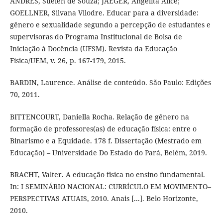
ANDRES, Suélen de Souza; JAEGER, Angelita Alice;
GOELLNER, Silvana Vilodre. Educar para a diversidade:
gênero e sexualidade segundo a percepção de estudantes e
supervisoras do Programa Institucional de Bolsa de
Iniciação à Docência (UFSM). Revista da Educação
Física/UEM, v. 26, p. 167-179, 2015.
BARDIN, Laurence. Análise de conteúdo. São Paulo: Edições
70, 2011.
BITTENCOURT, Daniella Rocha. Relação de gênero na
formação de professores(as) de educação física: entre o
Binarismo e a Equidade. 178 f. Dissertação (Mestrado em
Educação) – Universidade Do Estado do Pará, Belém, 2019.
BRACHT, Valter. A educação física no ensino fundamental.
In: I SEMINÁRIO NACIONAL: CURRÍCULO EM MOVIMENTO–
PERSPECTIVAS ATUAIS, 2010. Anais [...]. Belo Horizonte,
2010.