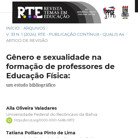
INÍCIO
/
ARQUIVOS
/
V. 33 N. 1 (2024): RTE - PUBLICAÇÃO CONTÍNUA - QUALIS A4
/
ARTIGO DE REVISÃO
Gênero e sexualidade na
formação de professores de
Educação Física:
um estudo bibliográfico
Aila Oliveira Valadares
Universidade Federal do Recôncavo da Bahia
https://orcid.org/0000-0001-5486-0872
Tatiana Polliana Pinto de Lima