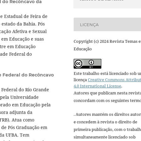
l do Recôncavo da
e Estadual de Feira de
 estado da Bahia. Pós
LICENÇA
ação Afetiva e Sexual
a em Educação e suas
Copyright (c) 2024 Revista Temas 
estre em Educação
Educação
dade Federal do
Este trabalho está licenciado sob 
e Federal do Recôncavo
licença
Creative Commons Attribu
4.0 International License
.
e Federal do Rio Grande
Autores que publicam nesta revist
pela Universidade
concordam com os seguintes termo
orado em Educação pela
sora adjunta da
. Autores mantém os direitos autor
UFRB). Atua como
e concedem à revista o direito de
 de Pós Graduação em
primeira publicação, com o trabal
 da UFBA. Tem
simultaneamente licenciado sob