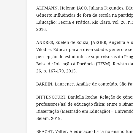
ALTMANN, Helena; JACO, Juliana Fagundes. Educ
Gênero: Influências de fora da escola na partic
Educação: Teoria e Prática, Rio Claro, vol. 26, n.
2016.
ANDRES, Suélen de Souza; JAEGER, Angelita Ali
Vilodre. Educar para a diversidade: gênero e s
percepção de estudantes e supervisoras do Prog
Bolsa de Iniciação à Docência (UFSM). Revista d
26, p. 167-179, 2015.
BARDIN, Laurence. Análise de conteúdo. São Pau
BITTENCOURT, Daniella Rocha. Relação de gêne
professores(as) de educação física: entre o Bina
Dissertação (Mestrado em Educação) – Universi
Belém, 2019.
BRACHT, Valter. A educação física no ensino fun