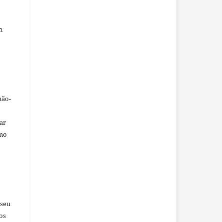
m
não-
car
omo
 seu
os