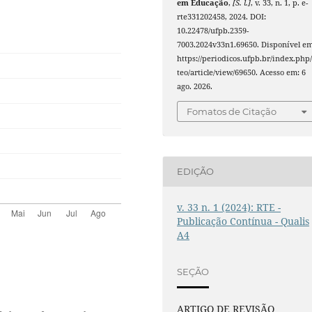
em Educação
,
[S. l.]
, v. 33, n. 1, p. e-
rte331202458, 2024. DOI:
10.22478/ufpb.2359-
7003.2024v33n1.69650. Disponível em
https://periodicos.ufpb.br/index.php/
teo/article/view/69650. Acesso em: 6
ago. 2026.
Fomatos de Citação
EDIÇÃO
v. 33 n. 1 (2024): RTE -
Publicação Contínua - Qualis
A4
SEÇÃO
ARTIGO DE REVISÃO