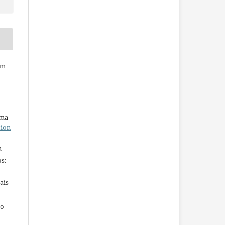
em
uma
tion
a
s:
ais
ho