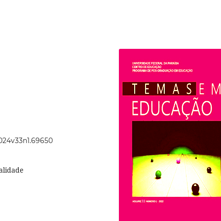
2024v33n1.69650
alidade