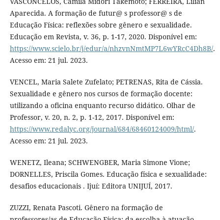
VASCONCELOS, Camila Midori Takemoto; FERREIRA, Lílian
Aparecida. A formação de futur@ s professor@ s de
Educação Física: reflexões sobre gênero e sexualidade.
Educação em Revista, v. 36, p. 1-17, 2020. Disponível em:
https://www.scielo.br/j/edur/a/nhzvnNmtMP7L6wYRcC4Dh8B/
.
Acesso em: 21 jul. 2023.
VENCEL, Maria Salete Zufelato; PETRENAS, Rita de Cássia.
Sexualidade e gênero nos cursos de formação docente:
utilizando a oficina enquanto recurso didático. Olhar de
Professor, v. 20, n. 2, p. 1-12, 2017. Disponível em:
https://www.redalyc.org/journal/684/68460124009/html/
.
Acesso em: 21 jul. 2023.
WENETZ, Ileana; SCHWENGBER, Maria Simone Vione;
DORNELLES, Priscila Gomes. Educação física e sexualidade:
desafios educacionais . Ijuí: Editora UNIJUÍ, 2017.
ZUZZI, Renata Pascoti. Gênero na formação de
professores/as de Educação Física: da escolha à atuação