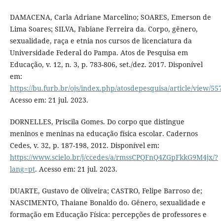
DAMACENA, Carla Adriane Marcelino; SOARES, Emerson de
Lima Soares; SILVA, Fabiane Ferreira da. Corpo, gênero,
sexualidade, raça e etnia nos cursos de licenciatura da
Universidade Federal do Pampa. Atos de Pesquisa em
Educação, v. 12, n. 3, p. 783-806, set./dez. 2017. Disponível
em:
https://bu.furb.br/ojs/index.php/atosdepesquisa/article/view/55
Acesso em: 21 jul. 2023.
DORNELLES, Priscila Gomes. Do corpo que distingue
meninos e meninas na educação física escolar. Cadernos
Cedes, v. 32, p. 187-198, 2012. Disponível em:
https://www.scielo.br/j/ccedes/a/rmssCPQFnQ4ZGpFkkG9M4jx/?
lang=pt
. Acesso em: 21 jul. 2023.
DUARTE, Gustavo de Oliveira; CASTRO, Felipe Barroso de;
NASCIMENTO, Thaiane Bonaldo do. Gênero, sexualidade e
formação em Educação Física: percepções de professores e