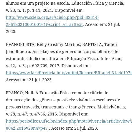
alunos em um projeto na escola. Educación Física y Ciencia,
v. 23, n. 1, p. 1-11, 2021. Disponível em:
http://www.scielo.org.ar/scielo.php?pid=S2314-
25612021000100161&script=sci_arttext
. Acesso em: 21 jul.
2023.
EVANGELISTA, Kelly Cristiny Martins; BAPTISTA, Tadeu
João Ribeiro. As relações de gênero no corpo: olhares de
estudantes de licenciatura em Educação Física. Inter-Acao,
v. 42, n. 3, p. 692-709, 2017. Disponível em:
https://www.lareferencia.info/vufind/Record/BR_aeeb31a4c19
Acesso em: 21 jul. 2023.
FRANCO, Neil. A Educação Física como território de
demarcação dos gêneros possíveis: vivências escolares de
pessoas travestis, transexuais e transgêneros. Motrivivência,
v. 28, n. 47, p. 47-66, 2016. Disponível em:
https://periodicos.ufsc.br/index.php/motrivivencia/article/view/
8042.2016v28n47p47
. Acesso em: 21 jul. 2023.