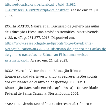
http://educa.fcc.org.br/scielo.php?pid=S1982-
99492016000100097&script=sci_abstract
. Acesso em: 21 jul.
2023.
ROCHA MATOS, Naiara et al. Discussão de gênero nas aulas
de Educação Física: uma revisão sistemática. Motrivivência,
v. 28, n. 47, p. 261-277, 2016. Disponível em:
https://www.researchgate.net/profile/Jorge-Cavalcante-
Neto/publication/303566223_Discussao_de_genero_nas_aulas_de
de-genero-nas-aulas-de-Educacao-Fisica-uma-revisao-
sistematica.pdf
. Acesso em: 21 jul. 2023.
ROSA, Marcelo Victor da et al. Educação física e
homossexualidade: investigando as representações sociais
dos estudantes do centro de desportos/UFSC. 131 f.
Dissertação (Mestrado em Educação Física) – Universidade
Federal de Santa Catarina, Florianópolis, 2004.
SABATEL, Glenda Macedônia Gutierres et al. Gênero e