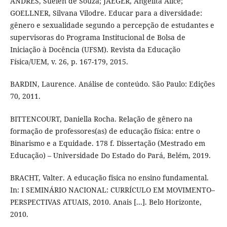
ANDRES, Suélen de Souza; JAEGER, Angelita Alice;
GOELLNER, Silvana Vilodre. Educar para a diversidade:
gênero e sexualidade segundo a percepção de estudantes e
supervisoras do Programa Institucional de Bolsa de
Iniciação à Docência (UFSM). Revista da Educação
Física/UEM, v. 26, p. 167-179, 2015.
BARDIN, Laurence. Análise de conteúdo. São Paulo: Edições
70, 2011.
BITTENCOURT, Daniella Rocha. Relação de gênero na
formação de professores(as) de educação física: entre o
Binarismo e a Equidade. 178 f. Dissertação (Mestrado em
Educação) – Universidade Do Estado do Pará, Belém, 2019.
BRACHT, Valter. A educação física no ensino fundamental.
In: I SEMINÁRIO NACIONAL: CURRÍCULO EM MOVIMENTO–
PERSPECTIVAS ATUAIS, 2010. Anais [...]. Belo Horizonte,
2010.