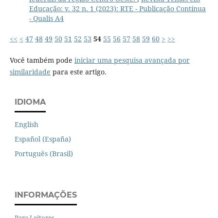
Educação: v. 32 n. 1 (2023): RTE - Publicação Contínua
- Qualis A4
<<
<
47
48
49
50
51
52
53
54
55
56
57
58
59
60
>
>>
Você também pode
iniciar uma pesquisa avançada por
similaridade
para este artigo.
IDIOMA
English
Español (España)
Português (Brasil)
INFORMAÇÕES
Para Leitores