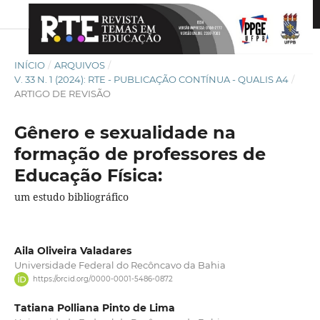
INÍCIO
/
ARQUIVOS
/
V. 33 N. 1 (2024): RTE - PUBLICAÇÃO CONTÍNUA - QUALIS A4
/
ARTIGO DE REVISÃO
Gênero e sexualidade na
formação de professores de
Educação Física:
um estudo bibliográfico
Aila Oliveira Valadares
Universidade Federal do Recôncavo da Bahia
https://orcid.org/0000-0001-5486-0872
Tatiana Polliana Pinto de Lima