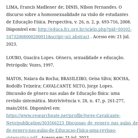
LIMA, Francis Madlener de; DINIS, Nilson Fernandes. O
discurso sobre a homossexualidade na visão de estudantes
de Educação Física. Perspectiva, v. 26, n. 2, p. 693-716, 2008.
Disponível em:
http://educa.fcc.org.br/scielo.php?pid=S0102-
54732008000200011&script=sci_abstract
. Acesso em: 21 jul.
2023.
LOURO, Guacira Lopes. Gênero, sexualidade e educação.
Petrópolis: Vozes, 1997.
MATOS, Naiara da Rocha; BRASILEIRO, Geisa Silva; ROCHA,
Rodolfo Teixeira; CAVALCANTE NETO, Jorge Lopes.
Discussão de gênero nas aulas de Educação física: uma
revisão sistemática. Motrivivência v. 28, n. 47, p. 261-277,
maio/2016. Disponível em:
https://www.researchgate.net/profile/Jorge-Cavalcante-
Neto/publication/303566223_Discussao_de_genero_nas_aulas_de
de-genero-nas-aulas-de-Educacao-Fisica-uma-revisao-
sistematica.pdf
. Acesso em: 21 jul. 2023.