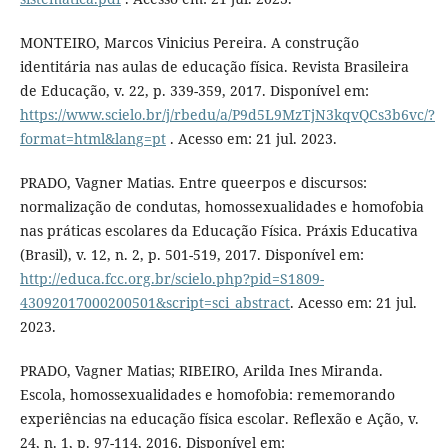
MONTEIRO, Marcos Vinicius Pereira. A construção
identitária nas aulas de educação física. Revista Brasileira
de Educação, v. 22, p. 339-359, 2017. Disponível em:
https://www.scielo.br/j/rbedu/a/P9d5L9MzTjN3kqvQCs3b6vc/?
format=html&lang=pt
. Acesso em: 21 jul. 2023.
PRADO, Vagner Matias. Entre queerpos e discursos:
normalização de condutas, homossexualidades e homofobia
nas práticas escolares da Educação Física. Práxis Educativa
(Brasil), v. 12, n. 2, p. 501-519, 2017. Disponível em:
http://educa.fcc.org.br/scielo.php?pid=S1809-
43092017000200501&script=sci_abstract
. Acesso em: 21 jul.
2023.
PRADO, Vagner Matias; RIBEIRO, Arilda Ines Miranda.
Escola, homossexualidades e homofobia: rememorando
experiências na educação física escolar. Reflexão e Ação, v.
24, n. 1, p. 97-114, 2016. Disponível em: