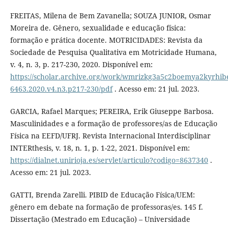
FREITAS, Milena de Bem Zavanella; SOUZA JUNIOR, Osmar
Moreira de. Gênero, sexualidade e educação física:
formação e prática docente. MOTRICIDADES: Revista da
Sociedade de Pesquisa Qualitativa em Motricidade Humana,
v. 4, n. 3, p. 217-230, 2020. Disponível em:
https://scholar.archive.org/work/wmrizkg3a5c2boemya2kyrhibe
6463.2020.v4.n3.p217-230/pdf
. Acesso em: 21 jul. 2023.
GARCIA, Rafael Marques; PEREIRA, Erik Giuseppe Barbosa.
Masculinidades e a formação de professores/as de Educação
Física na EEFD/UFRJ. Revista Internacional Interdisciplinar
INTERthesis, v. 18, n. 1, p. 1-22, 2021. Disponível em:
https://dialnet.unirioja.es/servlet/articulo?codigo=8637340
.
Acesso em: 21 jul. 2023.
GATTI, Brenda Zarelli. PIBID de Educação Física/UEM:
gênero em debate na formação de professoras/es. 145 f.
Dissertação (Mestrado em Educação) – Universidade