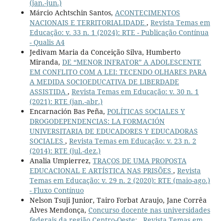
(jan.-jun.)
Márcio Achtschin Santos,
ACONTECIMENTOS
NACIONAIS E TERRITORIALIDADE
,
Revista Temas em
Educação: v. 33 n. 1 (2024): RTE - Publicação Contínua
- Qualis A4
Jedivam Maria da Conceição Silva, Humberto
Miranda,
DE “MENOR INFRATOR” A ADOLESCENTE
EM CONFLITO COM A LEI: TECENDO OLHARES PARA
A MEDIDA SOCIOEDUCATIVA DE LIBERDADE
ASSISTIDA
,
Revista Temas em Educação: v. 30 n. 1
(2021): RTE (jan.-abr.)
Encarnación Bas Peña,
POLÍTICAS SOCIALES Y
DROGODEPENDENCIAS: LA FORMACIÓN
UNIVERSITARIA DE EDUCADORES Y EDUCADORAS
SOCIALES
,
Revista Temas em Educação: v. 23 n. 2
(2014): RTE (jul.-dez.)
Analia Umpierrez,
TRAÇOS DE UMA PROPOSTA
EDUCACIONAL E ARTÍSTICA NAS PRISÕES
,
Revista
Temas em Educação: v. 29 n. 2 (2020): RTE (maio-ago.)
- Fluxo Contínuo
Nelson Tsuji Junior, Tairo Forbat Araujo, Jane Corrêa
Alves Mendonça,
Concurso docente nas universidades
federais da região Centro-Oeste:
,
Revista Temas em