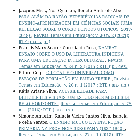
Jacques Mick, Noa Cykman, Renata Andriolo Abel,
PARA ALÉM DA RAZÃO: EXPERIÊNCIAS RADICAIS DE
ENSINO-APRENDIZAGEM EM CIÊNCIAS SOCIAIS (UMA
REFLEXÃO SOBRE O CURSO TÓPICOS UTÓPICOS, 2017-
2018)
,
Revista Temas em Educação: v. 30 n. 2 (2021):
RTE (mai.-ago.)
Francis Mary Soares Correia da Rosa,
KAMBA'I:
ENSAIO SOBRE O USO DA LITERATURA INDÍGENA
PARA UMA EDUCAÇÃO INTERCULTURAL
,
Revista
Temas em Educação: v. 24 n. 2 (2015): RTE (jul.-dez.)
Ettore Gelpi,
O LOCAL E O UNIVERSAL COMO
ESPAÇOS DE FORMAÇÃO EM PAULO FREIRE
,
Revista
Temas em Educação: v. 26 n. 1 (2017): RTE (jan.-jun.)
Kátia Ariane Silva,
ACESSIBILIDADE PARA
DEFICIENTES VISUAIS: UM ESTUDO NOS MUSEUS DE
BELO HORIZONTE
,
Revista Temas em Educação: v. 25
n. 1 (2016): RTE (jan.-jun.)
Simone Amorim, Rafaela Vieira Santos Silva, Isabela
Noélia Santos,
O ENSINO MÚTUO E A INSTRUÇÃO
PRIMÁRIA NA PROVÍNCIA SERGIPANA (1827-1860)
,
Revista Temas em Educação: v. 27 n. 1 (2018): RTE