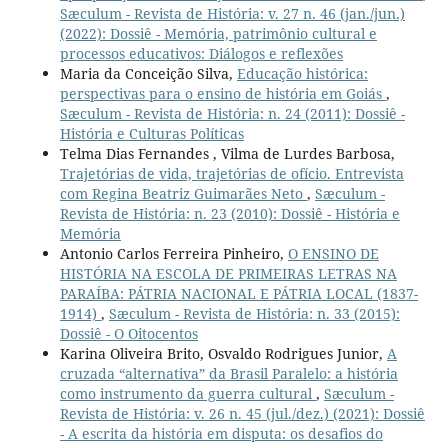
Sæculum - Revista de História: v. 27 n. 46 (jan./jun.)
(2022): Dossiê - Memória, patrimônio cultural e
processos educativos: Diálogos e reflexões
Maria da Conceição Silva,
Educação histórica:
perspectivas para o ensino de história em Goiás
,
Sæculum - Revista de História: n. 24 (2011): Dossiê -
História e Culturas Políticas
Telma Dias Fernandes , Vilma de Lurdes Barbosa,
Trajetórias de vida, trajetórias de ofício. Entrevista
com Regina Beatriz Guimarães Neto
,
Sæculum -
Revista de História: n. 23 (2010): Dossiê - História e
Memória
Antonio Carlos Ferreira Pinheiro,
O ENSINO DE
HISTÓRIA NA ESCOLA DE PRIMEIRAS LETRAS NA
PARAÍBA: PÁTRIA NACIONAL E PÁTRIA LOCAL (1837-
1914)
,
Sæculum - Revista de História: n. 33 (2015):
Dossiê - O Oitocentos
Karina Oliveira Brito, Osvaldo Rodrigues Junior,
A
cruzada “alternativa” da Brasil Paralelo: a história
como instrumento da guerra cultural
,
Sæculum -
Revista de História: v. 26 n. 45 (jul./dez.) (2021): Dossiê
- A escrita da história em disputa: os desafios do