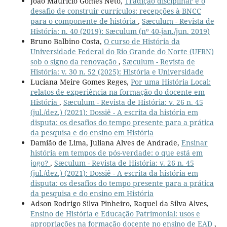
João Maurício Gomes Neto,
Tradição disciplinar e o
desafio de construir currículos: recepções à BNCC
para o componente de história
,
Sæculum - Revista de
História: n. 40 (2019): Sæculum (nº 40-jan./jun. 2019)
Bruno Balbino Costa,
O curso de História da
Universidade Federal do Rio Grande do Norte (UFRN)
sob o signo da renovação
,
Sæculum - Revista de
História: v. 30 n. 52 (2025): História e Universidade
Luciana Meire Gomes Reges,
Por uma História Local:
relatos de experiência na formação do docente em
História
,
Sæculum - Revista de História: v. 26 n. 45
(jul./dez.) (2021): Dossiê - A escrita da história em
disputa: os desafios do tempo presente para a prática
da pesquisa e do ensino em História
Damião de Lima, Juliana Alves de Andrade,
Ensinar
história em tempos de pós-verdade: o que está em
jogo?
,
Sæculum - Revista de História: v. 26 n. 45
(jul./dez.) (2021): Dossiê - A escrita da história em
disputa: os desafios do tempo presente para a prática
da pesquisa e do ensino em História
Adson Rodrigo Silva Pinheiro, Raquel da Silva Alves,
Ensino de História e Educação Patrimonial: usos e
apropriações na formação docente no ensino de EAD
,