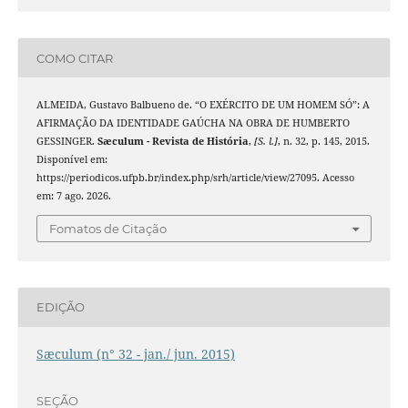
COMO CITAR
ALMEIDA, Gustavo Balbueno de. “O EXÉRCITO DE UM HOMEM SÓ”: A
AFIRMAÇÃO DA IDENTIDADE GAÚCHA NA OBRA DE HUMBERTO
GESSINGER.
Sæculum - Revista de História
,
[S. l.]
, n. 32, p. 145, 2015.
Disponível em:
https://periodicos.ufpb.br/index.php/srh/article/view/27095. Acesso
em: 7 ago. 2026.
Fomatos de Citação
EDIÇÃO
Sæculum (n° 32 - jan./ jun. 2015)
SEÇÃO