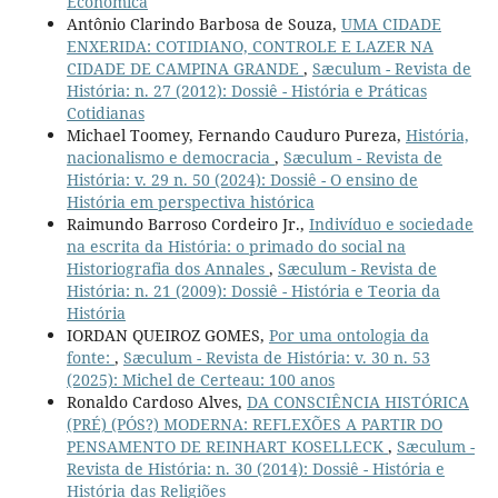
Econômica
Antônio Clarindo Barbosa de Souza,
UMA CIDADE
ENXERIDA: COTIDIANO, CONTROLE E LAZER NA
CIDADE DE CAMPINA GRANDE
,
Sæculum - Revista de
História: n. 27 (2012): Dossiê - História e Práticas
Cotidianas
Michael Toomey, Fernando Cauduro Pureza,
História,
nacionalismo e democracia
,
Sæculum - Revista de
História: v. 29 n. 50 (2024): Dossiê - O ensino de
História em perspectiva histórica
Raimundo Barroso Cordeiro Jr.,
Indivíduo e sociedade
na escrita da História: o primado do social na
Historiografia dos Annales
,
Sæculum - Revista de
História: n. 21 (2009): Dossiê - História e Teoria da
História
IORDAN QUEIROZ GOMES,
Por uma ontologia da
fonte:
,
Sæculum - Revista de História: v. 30 n. 53
(2025): Michel de Certeau: 100 anos
Ronaldo Cardoso Alves,
DA CONSCIÊNCIA HISTÓRICA
(PRÉ) (PÓS?) MODERNA: REFLEXÕES A PARTIR DO
PENSAMENTO DE REINHART KOSELLECK
,
Sæculum -
Revista de História: n. 30 (2014): Dossiê - História e
História das Religiões