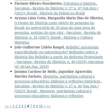
Flaviane Ribeiro Nascimento,
Estrutura e história
,
Sæculum - Revista de História: v. 27 n. 47 (jul./dez.)
(2022): Dossiê - História da Polícia no Brasil
Aryana Lima Costa, Margarida Maria Dias de Oliveira,
O ensino de História como objeto de pesquisa no
Brasil: no aniversário de 50 anos de uma área de
pesquisa, notícias do que virá
,
Sæculum - Revista de
História: n. 16 (2007): Dossiê - História e Cultura
Histórica
João Guilherme Lisbôa Rangel,
Religião: autonomia,
especificidade ou subordinação? Reflexões sobre a
História das Religiões a partir da Reforma Protestante
,
Sæculum - Revista de História: n. 40 (2019): Sæculum
(nº 40-jan./jun. 2019)
Janaína Cardoso de Mello, Jaqueline Aparecida
Martins Zarbato,
Memória, patrimônio cultural e
processos educativos: Diálogos e reflexões históricas
,
Sæculum - Revista de História: v. 27 n. 46 (jan./jun.)
(2022): Dossiê - Memória, patrimônio cultural e
processos educativos: Diálogos e reflexões
<<
<
1
2
3
4
5
6
7
8
9
10
>
>>