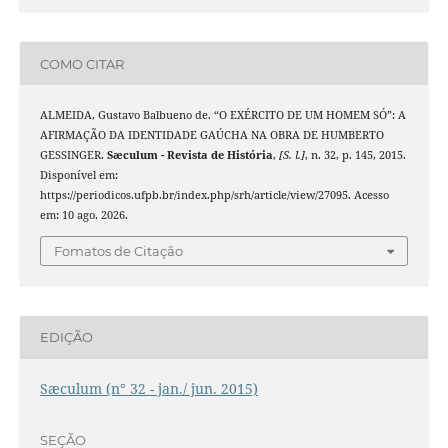
COMO CITAR
ALMEIDA, Gustavo Balbueno de. “O EXÉRCITO DE UM HOMEM SÓ”: A
AFIRMAÇÃO DA IDENTIDADE GAÚCHA NA OBRA DE HUMBERTO
GESSINGER.
Sæculum - Revista de História
,
[S. l.]
, n. 32, p. 145, 2015.
Disponível em:
https://periodicos.ufpb.br/index.php/srh/article/view/27095. Acesso
em: 10 ago. 2026.
Fomatos de Citação
EDIÇÃO
Sæculum (n° 32 - jan./ jun. 2015)
SEÇÃO