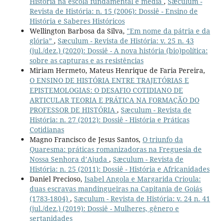
História na escola fundamental e média
,
Sæculum -
Revista de História: n. 15 (2006): Dossiê - Ensino de
História e Saberes Históricos
Wellington Barbosa da Silva,
"Em nome da pátria e da
glória”
,
Sæculum - Revista de História: v. 25 n. 43
(jul./dez.) (2020): Dossiê - A nova história (bio)política:
sobre as capturas e as resistências
Miriam Hermeto, Mateus Henrique de Faria Pereira,
O ENSINO DE HISTÓRIA ENTRE TRAJETÓRIAS E
EPISTEMOLOGIAS: O DESAFIO COTIDIANO DE
ARTICULAR TEORIA E PRÁTICA NA FORMAÇÃO DO
PROFESSOR DE HISTÓRIA
,
Sæculum - Revista de
História: n. 27 (2012): Dossiê - História e Práticas
Cotidianas
Magno Francisco de Jesus Santos,
O triunfo da
Quaresma: práticas romanizadoras na Freguesia de
Nossa Senhora d’Ajuda
,
Sæculum - Revista de
História: n. 25 (2011): Dossiê - História e Africanidades
Daniel Precioso,
Isabel Angola e Margarida Crioula:
duas escravas mandingueiras na Capitania de Goiás
(1783-1804)
,
Sæculum - Revista de História: v. 24 n. 41
(jul./dez.) (2019): Dossiê - Mulheres, gênero e
sertanidades