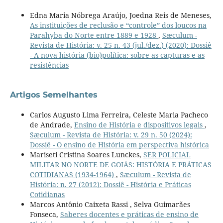
Edna Maria Nóbrega Araújo, Joedna Reis de Meneses,
As instituições de reclusão e “controle” dos loucos na
Parahyba do Norte entre 1889 e 1928
,
Sæculum -
Revista de História: v. 25 n. 43 (jul./dez.) (2020): Dossiê
- A nova história (bio)política: sobre as capturas e as
resistências
Artigos Semelhantes
Carlos Augusto Lima Ferreira, Celeste Maria Pacheco
de Andrade,
Ensino de História e dispositivos legais
,
Sæculum - Revista de História: v. 29 n. 50 (2024):
Dossiê - O ensino de História em perspectiva histórica
Mariseti Cristina Soares Lunckes,
SER POLICIAL
MILITAR NO NORTE DE GOIÁS: HISTÓRIA E PRÁTICAS
COTIDIANAS (1934-1964)
,
Sæculum - Revista de
História: n. 27 (2012): Dossiê - História e Práticas
Cotidianas
Marcos Antônio Caixeta Rassi , Selva Guimarães
Fonseca,
Saberes docentes e práticas de ensino de