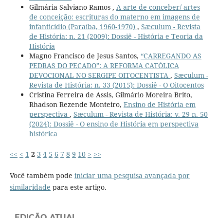
Gilmária Salviano Ramos ,
A arte de conceber/ artes
de conceição: escrituras do materno em imagens de
infanticídio (Paraíba, 1960-1970)
,
Sæculum - Revista
de História: n. 21 (2009): Dossiê - História e Teoria da
História
Magno Francisco de Jesus Santos,
“CARREGANDO AS
PEDRAS DO PECADO”: A REFORMA CATÓLICA
DEVOCIONAL NO SERGIPE OITOCENTISTA
,
Sæculum -
Revista de História: n. 33 (2015): Dossiê - O Oitocentos
Cristina Ferreira de Assis, Gilmário Moreira Brito,
Rhadson Rezende Monteiro,
Ensino de História em
perspectiva
,
Sæculum - Revista de História: v. 29 n. 50
(2024): Dossiê - O ensino de História em perspectiva
histórica
<<
<
1
2
3
4
5
6
7
8
9
10
>
>>
Você também pode
iniciar uma pesquisa avançada por
similaridade
para este artigo.
EDIÇÃO ATUAL