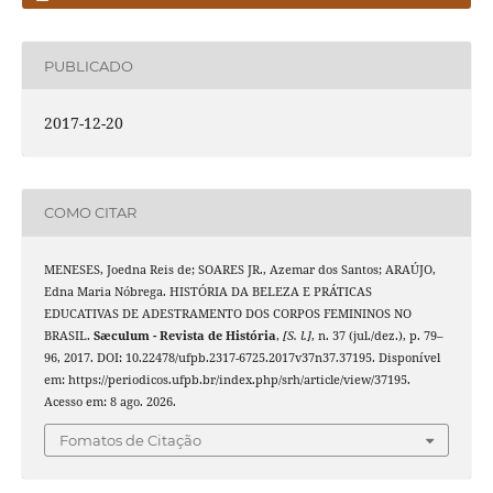
PUBLICADO
2017-12-20
COMO CITAR
MENESES, Joedna Reis de; SOARES JR., Azemar dos Santos; ARAÚJO,
Edna Maria Nóbrega. HISTÓRIA DA BELEZA E PRÁTICAS
EDUCATIVAS DE ADESTRAMENTO DOS CORPOS FEMININOS NO
BRASIL.
Sæculum - Revista de História
,
[S. l.]
, n. 37 (jul./dez.), p. 79–
96, 2017. DOI: 10.22478/ufpb.2317-6725.2017v37n37.37195. Disponível
em: https://periodicos.ufpb.br/index.php/srh/article/view/37195.
Acesso em: 8 ago. 2026.
Fomatos de Citação