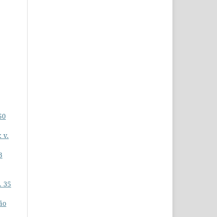
50
 v.
3
. 35
ão