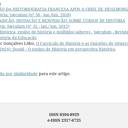
a
ÃO DA HISTORIOGRAFIA FRANCESA APÓS A CRISE DE HEGEMONI
ória: Sæculum (nº 38 - jan./jun. 2018)
ADIÇÃO, INOVAÇÃO E RENOVAÇÃO: SOBRE CURSOS DE HISTÓRIA
ia: Sæculum (n° 32 - jan./ jun. 2015)
istórica, ensino de história e múltiplos saberes
,
Sæculum - Revist
História da Educação
rc Gonçalves Lôbo,
O Currículo de História e as Questões de Gêner
(2024): Dossiê - O ensino de História em perspectiva histórica
da por similaridade
para este artigo.
ISSN 0104-8929
e-ISSN 2317-6725