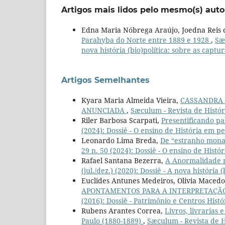
Artigos mais lidos pelo mesmo(s) auto
Edna Maria Nóbrega Araújo, Joedna Reis
Parahyba do Norte entre 1889 e 1928
,
Sæc
nova história (bio)política: sobre as captur
Artigos Semelhantes
Kyara Maria Almeida Vieira,
CASSANDRA 
ANUNCIADA
,
Sæculum - Revista de Históri
Riler Barbosa Scarpati,
Presentificando pa
(2024): Dossiê - O ensino de História em pe
Leonardo Lima Breda,
De “estranho mona
29 n. 50 (2024): Dossiê - O ensino de Histó
Rafael Santana Bezerra,
A Anormalidade n
(jul./dez.) (2020): Dossiê - A nova história 
Euclides Antunes Medeiros, Olivia Maced
APONTAMENTOS PARA A INTERPRETAÇÃ
(2016): Dossiê - Patrimônio e Centros Histó
Rubens Arantes Correa,
Livros, livrarias 
Paulo (1880-1889)
,
Sæculum - Revista de Hi