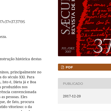
017v37n37.37195
leza.
nstrução histórica destas
PDF
ninos, principalmente no
a do século XXI. Para
 Isto é, Dieta já e Boa
PUBLICADO
os produzidos nos
arência convencionada
2017-12-20
 as pessoas. Eles
ue, de fato, procura
ido vitorioso: o da