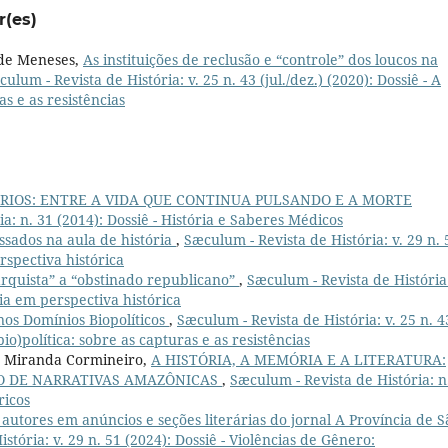
r(es)
 de Meneses,
As instituições de reclusão e “controle” dos loucos na
ulum - Revista de História: v. 25 n. 43 (jul./dez.) (2020): Dossiê - A
as e as resistências
RIOS: ENTRE A VIDA QUE CONTINUA PULSANDO E A MORTE
a: n. 31 (2014): Dossiê - História e Saberes Médicos
ssados na aula de história
,
Sæculum - Revista de História: v. 29 n. 
rspectiva histórica
rquista” a “obstinado republicano”
,
Sæculum - Revista de História:
ria em perspectiva histórica
os Domínios Biopolíticos
,
Sæculum - Revista de História: v. 25 n. 4
(bio)política: sobre as capturas e as resistências
o Miranda Cormineiro,
A HISTÓRIA, A MEMÓRIA E A LITERATURA:
O DE NARRATIVAS AMAZÔNICAS
,
Sæculum - Revista de História: n
ricos
e autores em anúncios e seções literárias do jornal A Província de S
stória: v. 29 n. 51 (2024): Dossiê - Violências de Gênero: