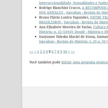
Interseccionalidade, Sexualidades e Justiç
Rodrigo Bianchini Cracco,
A RECOMPOSIÇ
DOS ANNALES
,
Sæculum - Revista de Hist
Bruno Flávio Lontra Fagundes,
ENTRE TR
BRASILEIROS
,
Sæculum - Revista de Histór
Ana Elizabete Moreira de Farias,
Cultura H
História: n. 22 (2010): Dossiê - História e 
Suzyanne Valeska Maciel de Sousa, Isama
Sæculum - Revista de História: v. 29 n. 50 
<<
<
1
2
3
4
5
6
7
8
9
10
>
>>
Você também pode
iniciar uma pesquisa avança