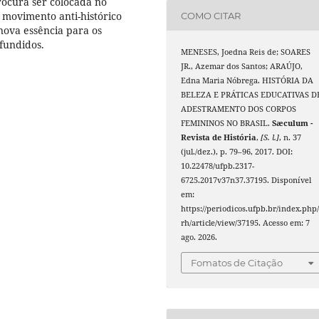
rocura ser colocada no
movimento anti-histórico
COMO CITAR
ova essência para os
ifundidos.
MENESES, Joedna Reis de; SOARES
JR., Azemar dos Santos; ARAÚJO,
Edna Maria Nóbrega. HISTÓRIA DA
BELEZA E PRÁTICAS EDUCATIVAS D
ADESTRAMENTO DOS CORPOS
FEMININOS NO BRASIL.
Sæculum -
Revista de História
,
[S. l.]
, n. 37
(jul./dez.), p. 79–96, 2017. DOI:
10.22478/ufpb.2317-
6725.2017v37n37.37195. Disponível
em:
https://periodicos.ufpb.br/index.php/
rh/article/view/37195. Acesso em: 7
ago. 2026.
Fomatos de Citação