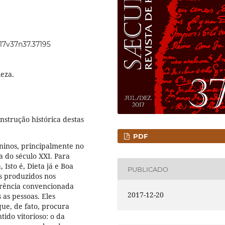
017v37n37.37195
leza.
nstrução histórica destas
PDF
ninos, principalmente no
a do século XXI. Para
 Isto é, Dieta já e Boa
PUBLICADO
os produzidos nos
arência convencionada
2017-12-20
 as pessoas. Eles
ue, de fato, procura
ido vitorioso: o da