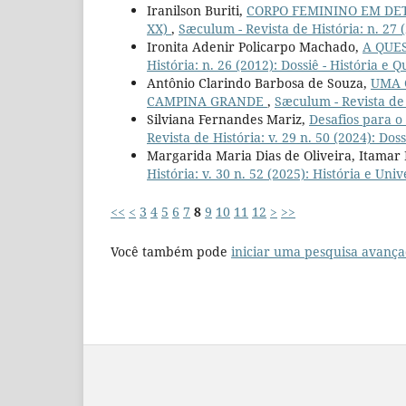
Iranilson Buriti,
CORPO FEMININO EM DE
XX)
,
Sæculum - Revista de História: n. 27 (
Ironita Adenir Policarpo Machado,
A QUE
História: n. 26 (2012): Dossiê - História e 
Antônio Clarindo Barbosa de Souza,
UMA 
CAMPINA GRANDE
,
Sæculum - Revista de H
Silviana Fernandes Mariz,
Desafios para o
Revista de História: v. 29 n. 50 (2024): Dos
Margarida Maria Dias de Oliveira, Itamar 
História: v. 30 n. 52 (2025): História e Uni
<<
<
3
4
5
6
7
8
9
10
11
12
>
>>
Você também pode
iniciar uma pesquisa avança