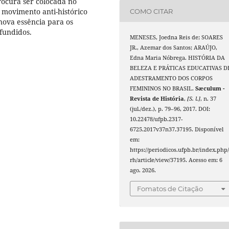
rocura ser colocada no
movimento anti-histórico
COMO CITAR
ova essência para os
ifundidos.
MENESES, Joedna Reis de; SOARES
JR., Azemar dos Santos; ARAÚJO,
Edna Maria Nóbrega. HISTÓRIA DA
BELEZA E PRÁTICAS EDUCATIVAS D
ADESTRAMENTO DOS CORPOS
FEMININOS NO BRASIL.
Sæculum -
Revista de História
,
[S. l.]
, n. 37
(jul./dez.), p. 79–96, 2017. DOI:
10.22478/ufpb.2317-
6725.2017v37n37.37195. Disponível
em:
https://periodicos.ufpb.br/index.php/
rh/article/view/37195. Acesso em: 6
ago. 2026.
Fomatos de Citação