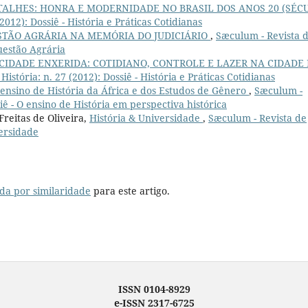
TALHES: HONRA E MODERNIDADE NO BRASIL DOS ANOS 20 (SÉC
2012): Dossiê - História e Práticas Cotidianas
STÃO AGRÁRIA NA MEMÓRIA DO JUDICIÁRIO
,
Sæculum - Revista 
Questão Agrária
CIDADE ENXERIDA: COTIDIANO, CONTROLE E LAZER NA CIDADE
istória: n. 27 (2012): Dossiê - História e Práticas Cotidianas
 ensino de História da África e dos Estudos de Gênero
,
Sæculum -
siê - O ensino de História em perspectiva histórica
Freitas de Oliveira,
História & Universidade
,
Sæculum - Revista de
versidade
da por similaridade
para este artigo.
ISSN 0104-8929
e-ISSN 2317-6725