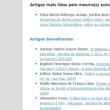
Artigos mais lidos pelo mesmo(s) auto
Edna Maria Nóbrega Araújo, Joedna Reis
Parahyba do Norte entre 1889 e 1928
,
Sæc
nova história (bio)política: sobre as captur
Artigos Semelhantes
Azemar Santos Soares Júnior,
“A infausta 
Sæculum - Revista de História: v. 28 n. 49 
português (XVI-XIX)
Raphael Henrique Roma Correia,
Seguranç
(jul./dez.) (2020): Dossiê - A nova história 
Jeffrey Aislan Souza Silva,
“Sobre a necess
(nº 42 - jan./jun. 2020)
Ivaldo Marciano de França Lima,
Tempo e 
África ao Brasil, a homogeneização das d
2004)
Alexandre Cozer,
O libertino e os usos do
Romano (1780)
,
Sæculum - Revista de Histó
sertanidades