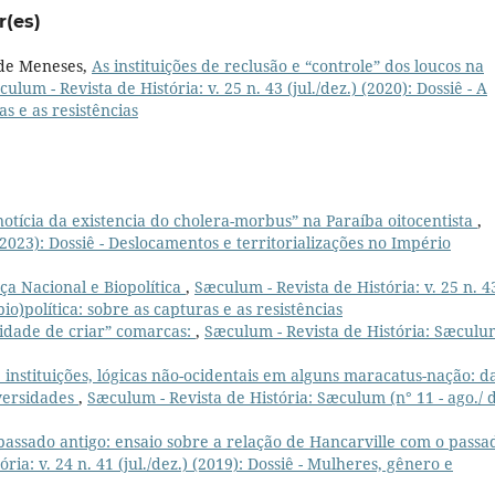
r(es)
 de Meneses,
As instituições de reclusão e “controle” dos loucos na
ulum - Revista de História: v. 25 n. 43 (jul./dez.) (2020): Dossiê - A
as e as resistências
notícia da existencia do cholera-morbus” na Paraíba oitocentista
,
(2023): Dossiê - Deslocamentos e territorializações no Império
a Nacional e Biopolítica
,
Sæculum - Revista de História: v. 25 n. 4
(bio)política: sobre as capturas e as resistências
idade de criar” comarcas:
,
Sæculum - Revista de História: Sæculu
instituições, lógicas não-ocidentais em alguns maracatus-nação: d
iversidades
,
Sæculum - Revista de História: Sæculum (n° 11 - ago./ 
 passado antigo: ensaio sobre a relação de Hancarville com o passa
ria: v. 24 n. 41 (jul./dez.) (2019): Dossiê - Mulheres, gênero e