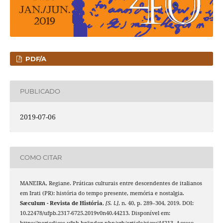
PDF/A
PUBLICADO
2019-07-06
COMO CITAR
MANEIRA, Regiane. Práticas culturais entre descendentes de italianos
em Irati (PR): história do tempo presente, memória e nostalgia.
Sæculum - Revista de História
,
[S. l.]
, n. 40, p. 289–304, 2019. DOI:
10.22478/ufpb.2317-6725.2019v0n40.44213. Disponível em:
https://periodicos.ufpb.br/index.php/srh/article/view/44213. Acesso