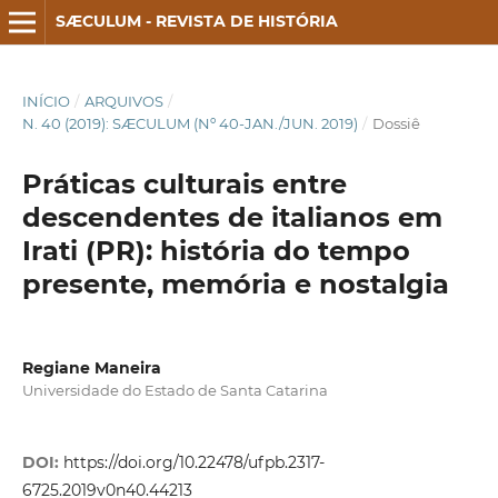
SÆCULUM - REVISTA DE HISTÓRIA
INÍCIO
/
ARQUIVOS
/
N. 40 (2019): SÆCULUM (Nº 40-JAN./JUN. 2019)
/
Dossiê
Práticas culturais entre
descendentes de italianos em
Irati (PR): história do tempo
presente, memória e nostalgia
Regiane Maneira
Universidade do Estado de Santa Catarina
DOI:
https://doi.org/10.22478/ufpb.2317-
6725.2019v0n40.44213