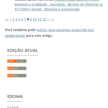
imagem e oralidade
,
Sæculum - Revista de História: n.
19 (2008): Dossiê - História e Iconografia
<<
<
3
4
5
6
7
8
9
10
11
12
>
>>
Você também pode
iniciar uma pesquisa avançada por
similaridade
para este artigo.
EDIÇÃO ATUAL
IDIOMA
English