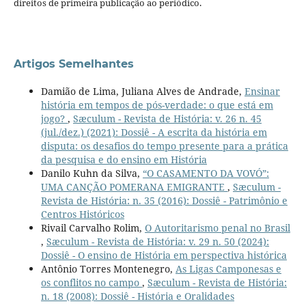
direitos de primeira publicação ao periódico.
Artigos Semelhantes
Damião de Lima, Juliana Alves de Andrade,
Ensinar
história em tempos de pós-verdade: o que está em
jogo?
,
Sæculum - Revista de História: v. 26 n. 45
(jul./dez.) (2021): Dossiê - A escrita da história em
disputa: os desafios do tempo presente para a prática
da pesquisa e do ensino em História
Danilo Kuhn da Silva,
“O CASAMENTO DA VOVÓ”:
UMA CANÇÃO POMERANA EMIGRANTE
,
Sæculum -
Revista de História: n. 35 (2016): Dossiê - Patrimônio e
Centros Históricos
Rivail Carvalho Rolim,
O Autoritarismo penal no Brasil
,
Sæculum - Revista de História: v. 29 n. 50 (2024):
Dossiê - O ensino de História em perspectiva histórica
Antônio Torres Montenegro,
As Ligas Camponesas e
os conflitos no campo
,
Sæculum - Revista de História:
n. 18 (2008): Dossiê - História e Oralidades