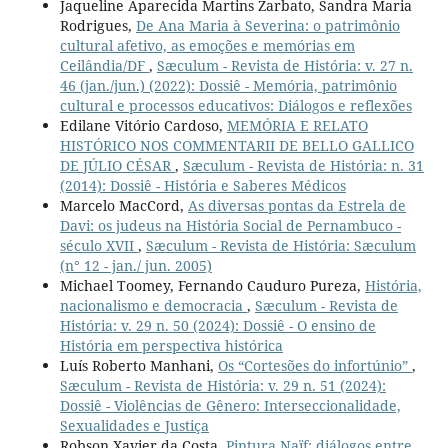
Jaqueline Aparecida Martins Zarbato, Sandra Maria
Rodrigues,
De Ana Maria à Severina: o patrimônio
cultural afetivo, as emoções e memórias em
Ceilândia/DF
,
Sæculum - Revista de História: v. 27 n.
46 (jan./jun.) (2022): Dossiê - Memória, patrimônio
cultural e processos educativos: Diálogos e reflexões
Edilane Vitório Cardoso,
MEMÓRIA E RELATO
HISTÓRICO NOS COMMENTARII DE BELLO GALLICO
DE JÚLIO CÉSAR
,
Sæculum - Revista de História: n. 31
(2014): Dossiê - História e Saberes Médicos
Marcelo MacCord,
As diversas pontas da Estrela de
Davi: os judeus na História Social de Pernambuco -
século XVII
,
Sæculum - Revista de História: Sæculum
(n° 12 - jan./ jun. 2005)
Michael Toomey, Fernando Cauduro Pureza,
História,
nacionalismo e democracia
,
Sæculum - Revista de
História: v. 29 n. 50 (2024): Dossiê - O ensino de
História em perspectiva histórica
Luís Roberto Manhani,
Os “Cortesões do infortúnio”
,
Sæculum - Revista de História: v. 29 n. 51 (2024):
Dossiê - Violências de Gênero: Interseccionalidade,
Sexualidades e Justiça
Robson Xavier da Costa,
Pintura Naïf: diálogos entre