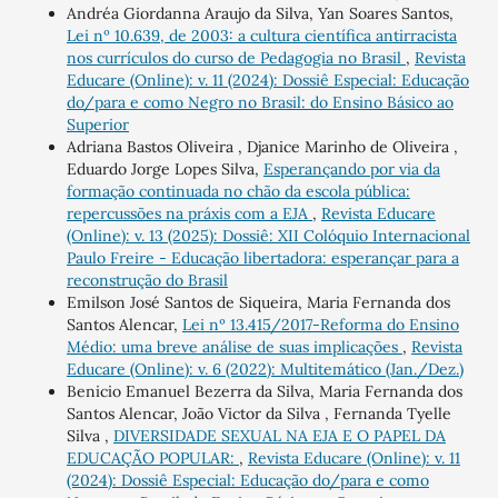
Andréa Giordanna Araujo da Silva, Yan Soares Santos,
Lei nº 10.639, de 2003: a cultura científica antirracista
nos currículos do curso de Pedagogia no Brasil
,
Revista
Educare (Online): v. 11 (2024): Dossiê Especial: Educação
do/para e como Negro no Brasil: do Ensino Básico ao
Superior
Adriana Bastos Oliveira , Djanice Marinho de Oliveira ,
Eduardo Jorge Lopes Silva,
Esperançando por via da
formação continuada no chão da escola pública:
repercussões na práxis com a EJA
,
Revista Educare
(Online): v. 13 (2025): Dossiê: XII Colóquio Internacional
Paulo Freire - Educação libertadora: esperançar para a
reconstrução do Brasil
Emilson José Santos de Siqueira, Maria Fernanda dos
Santos Alencar,
Lei nº 13.415/2017-Reforma do Ensino
Médio: uma breve análise de suas implicações
,
Revista
Educare (Online): v. 6 (2022): Multitemático (Jan./Dez.)
Benicio Emanuel Bezerra da Silva, Maria Fernanda dos
Santos Alencar, João Victor da Silva , Fernanda Tyelle
Silva ,
DIVERSIDADE SEXUAL NA EJA E O PAPEL DA
EDUCAÇÃO POPULAR:
,
Revista Educare (Online): v. 11
(2024): Dossiê Especial: Educação do/para e como