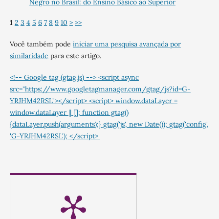
Negro no Brasil: do Ensino Básico ao Superior
1
2
3
4
5
6
7
8
9
10
>
>>
Você também pode
iniciar uma pesquisa avançada por
similaridade
para este artigo.
<!-- Google tag (gtag.js) --> <script async
src="https://www.googletagmanager.com/gtag/js?id=G-
YRJHM42RSL"></script> <script> window.dataLayer =
window.dataLayer || []; function gtag()
{dataLayer.push(arguments);} gtag('js', new Date()); gtag('config',
'G-YRJHM42RSL'); </script>