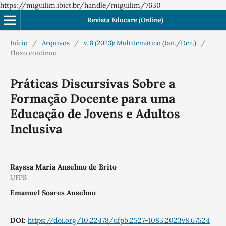
https://miguilim.ibict.br/handle/miguilim/7630
Revista Educare (Online)
Início
/
Arquivos
/
v. 8 (2023): Multitemático (Jan./Dez.)
/
Fluxo contínuo
Práticas Discursivas Sobre a
Formação Docente para uma
Educação de Jovens e Adultos
Inclusiva
Rayssa Maria Anselmo de Brito
UFPB
Emanuel Soares Anselmo
DOI:
https://doi.org/10.22478/ufpb.2527-1083.2023v8.67524