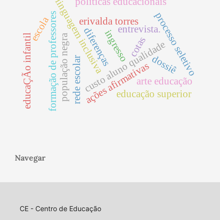
políticas educacionais
linguagem inclusiva
processo seletivo
formação de professores
escola
erivalda torres
entrevista.
diferenças
ingresso
educaÇÃo infantil
população negra
cotas
custo aluno qualidade
dossiê
rede escolar
ações afirmativas
arte educação
educação superior
Navegar
CE - Centro de Educação