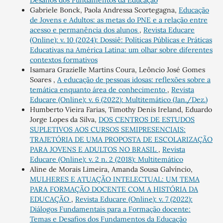
Desafios dos Fundamentos da Educação
Gabriele Bonck, Paola Andressa Scortegagna,
Educação
de Jovens e Adultos: as metas do PNE e a relação entre
acesso e permanência dos alunos
,
Revista Educare
(Online): v. 10 (2024): Dossiê: Políticas Públicas e Práticas
Educativas na América Latina: um olhar sobre diferentes
contextos formativos
Isamara Grazielle Martins Coura, Leôncio José Gomes
Soares ,
A educação de pessoas idosas: reflexões sobre a
temática enquanto área de conhecimento
,
Revista
Educare (Online): v. 6 (2022): Multitemático (Jan./Dez.)
Humberto Vieira Farias, Timothy Denis Ireland, Eduardo
Jorge Lopes da Silva,
DOS CENTROS DE ESTUDOS
SUPLETIVOS AOS CURSOS SEMIPRESENCIAIS:
TRAJETÓRIA DE UMA PROPOSTA DE ESCOLARIZAÇÃO
PARA JOVENS E ADULTOS NO BRASIL
,
Revista
Educare (Online): v. 2 n. 2 (2018): Multitemático
Aline de Morais Limeira, Amanda Sousa Galvíncio,
MULHERES E ATUAÇÃO INTELECTUAL: UM TEMA
PARA FORMAÇÃO DOCENTE COM A HISTÓRIA DA
EDUCAÇÃO
,
Revista Educare (Online): v. 7 (2022):
Diálogos Fundamentais para a Formação docente:
Temas e Desafios dos Fundamentos da Educação