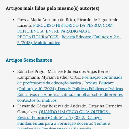
Artigos mais lidos pelo mesmo(s) autor(es)
Rayssa Maria Anselmo de Brito, Ricardo de Figueiredo
Lucena,
PERCURSO HISTÓRICO DA PESSOA COM
DEFICIÊNCIA: ENTRE PARADIGMAS E
RECONFIGURAÇÕES
,
Revista Educare (Online): v. 2 n.
2 (2018): Multitemático
Artigos Semelhantes
Edna Liz Prigol, Marilise Edineia dos Anjos Berres
Kampmann, Myriam Esther Ortiz,
Formação continuada
de professores da educação básica
,
Revista Educare
(Online): v. 10 (2024): Dossiê: Políticas Públicas e Práticas
Educativas na América Latina: um olhar sobre diferentes
contextos formativos
Fernando Cézar Bezerra de Andrade, Catarina Carneiro
Gonçalves,
QUANDO UM CEGO GUIA OUTROS:
,
Revista Educare (Online): v. 7 (2022): Diálogos
Fundamentais para a Formação docente: Temas e