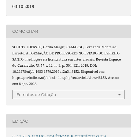
03-10-2019
COMO CITAR
SCHUTZ FOERSTE, Gerda Margit; CAMARGO, Fernanda Monteiro
Barreto. A FORMAÇÃO DE PROFESSORES NO ESTADO DO ESPÍRITO
SANTO: mediações na licenciatura em artes visuais.
Revista Espaço
do Currículo
,
[S. l.]
, v. 12, n. 3, p. 304–321, 2019. DOI:
10.22478/ufpb.1983-1579.2019v12n3.46152. Disponível em:
https://periodicos.ufpb.br/index.php/rec/article/view/46152. Acesso
em: 8 ago. 2026.
Fomatos de Citação
EDIÇÃO
v. 12 n. 3 (2019): POLÍTICAS E CURRÍCULO NA