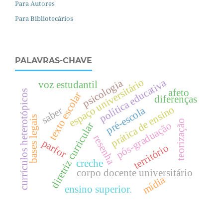
Para Autores
Para Bibliotecários
PALAVRAS-CHAVE
espaço universitário
política educativa
psicologia
voz estudantil
afeto
currículos heterotópicos
texto escolar
diferenças
prática de ensino
pré-escola
saber
bases legais
teorização
pós-graduação
diretriz curricular
resenha
parfor
território
creche
corpo docente universitário
mídia
ensino superior.