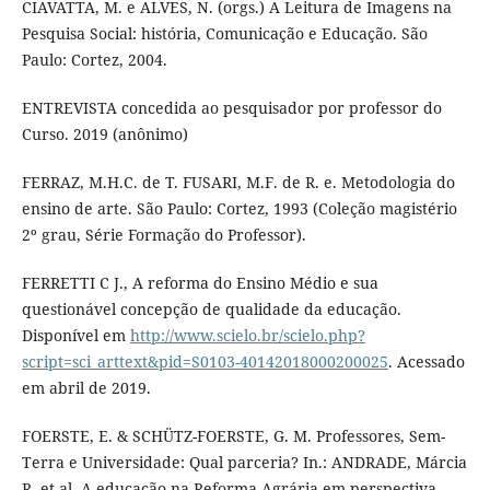
CIAVATTA, M. e ALVES, N. (orgs.) A Leitura de Imagens na
Pesquisa Social: história, Comunicação e Educação. São
Paulo: Cortez, 2004.
ENTREVISTA concedida ao pesquisador por professor do
Curso. 2019 (anônimo)
FERRAZ, M.H.C. de T. FUSARI, M.F. de R. e. Metodologia do
ensino de arte. São Paulo: Cortez, 1993 (Coleção magistério
2º grau, Série Formação do Professor).
FERRETTI C J., A reforma do Ensino Médio e sua
questionável concepção de qualidade da educação.
Disponível em
http://www.scielo.br/scielo.php?
script=sci_arttext&pid=S0103-40142018000200025
. Acessado
em abril de 2019.
FOERSTE, E. & SCHÜTZ-FOERSTE, G. M. Professores, Sem-
Terra e Universidade: Qual parceria? In.: ANDRADE, Márcia
R. et al. A educação na Reforma Agrária em perspectiva.