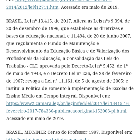
2014/2012/lei/l12711.htm
. Acessado em maio de 2019.
BRASIL, Lei nº 13.415, de 2017, Altera as Leis nºs 9.394, de
20 de dezembro de 1996, que estabelece as diretrizes e
bases da educação nacional, e 11.494, de 20 de junho 2007,
que regulamenta o Fundo de Manutenção e
Desenvolvimento da Educação Básica e de Valorização dos
Profissionais da Educação, a Consolidação das Leis do
Trabalho - CLT, aprovada pelo Decreto-Lei nº 5.452, de 1º
de maio de 1943, e o Decreto-Lei nº 236, de 28 de fevereiro
de 1967; revoga a Lei nº 11.161, de 5 de agosto de 2005; e
institui a Política de Fomento à Implementação de Escolas de
Ensino Médio em Tempo Integral. Disponível em:
https://www2.camara.leg.br/legin/fed/lei/2017/lei-13415-16-
fevereiro-2017-784336-publicacaooriginal-152003-pl.html
.
Acessado em maio de 2019.
BRASIL, MEC/INEP. Censo do Professor 1997. Disponível em:
http://portal.inep.gov.br/informacao-da-