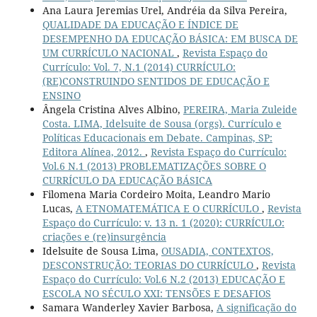
Ana Laura Jeremias Urel, Andréia da Silva Pereira,
QUALIDADE DA EDUCAÇÃO E ÍNDICE DE
DESEMPENHO DA EDUCAÇÃO BÁSICA: EM BUSCA DE
UM CURRÍCULO NACIONAL
,
Revista Espaço do
Currículo: Vol. 7, N.1 (2014) CURRÍCULO:
(RE)CONSTRUINDO SENTIDOS DE EDUCAÇÃO E
ENSINO
Ângela Cristina Alves Albino,
PEREIRA, Maria Zuleide
Costa. LIMA, Idelsuite de Sousa (orgs). Currículo e
Políticas Educacionais em Debate. Campinas, SP:
Editora Alínea, 2012.
,
Revista Espaço do Currículo:
Vol.6 N.1 (2013) PROBLEMATIZAÇÕES SOBRE O
CURRÍCULO DA EDUCAÇÃO BÁSICA
Filomena Maria Cordeiro Moita, Leandro Mario
Lucas,
A ETNOMATEMÁTICA E O CURRÍCULO
,
Revista
Espaço do Currículo: v. 13 n. 1 (2020): CURRÍCULO:
criações e (re)insurgência
Idelsuite de Sousa Lima,
OUSADIA, CONTEXTOS,
DESCONSTRUÇÃO: TEORIAS DO CURRÍCULO
,
Revista
Espaço do Currículo: Vol.6 N.2 (2013) EDUCAÇÃO E
ESCOLA NO SÉCULO XXI: TENSÕES E DESAFIOS
Samara Wanderley Xavier Barbosa,
A significação do