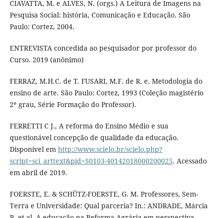
CIAVATTA, M. e ALVES, N. (orgs.) A Leitura de Imagens na
Pesquisa Social: história, Comunicação e Educação. São
Paulo: Cortez, 2004.
ENTREVISTA concedida ao pesquisador por professor do
Curso. 2019 (anônimo)
FERRAZ, M.H.C. de T. FUSARI, M.F. de R. e. Metodologia do
ensino de arte. São Paulo: Cortez, 1993 (Coleção magistério
2º grau, Série Formação do Professor).
FERRETTI C J., A reforma do Ensino Médio e sua
questionável concepção de qualidade da educação.
Disponível em
http://www.scielo.br/scielo.php?
script=sci_arttext&pid=S0103-40142018000200025
. Acessado
em abril de 2019.
FOERSTE, E. & SCHÜTZ-FOERSTE, G. M. Professores, Sem-
Terra e Universidade: Qual parceria? In.: ANDRADE, Márcia
R. et al. A educação na Reforma Agrária em perspectiva.