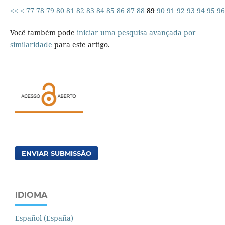
<<
<
77
78
79
80
81
82
83
84
85
86
87
88
89
90
91
92
93
94
95
96
Você também pode
iniciar uma pesquisa avançada por
similaridade
para este artigo.
ENVIAR SUBMISSÃO
IDIOMA
Español (España)