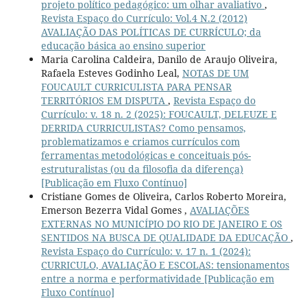
projeto político pedagógico: um olhar avaliativo
,
Revista Espaço do Currículo: Vol.4 N.2 (2012)
AVALIAÇÃO DAS POLÍTICAS DE CURRÍCULO; da
educação básica ao ensino superior
Maria Carolina Caldeira, Danilo de Araujo Oliveira,
Rafaela Esteves Godinho Leal,
NOTAS DE UM
FOUCAULT CURRICULISTA PARA PENSAR
TERRITÓRIOS EM DISPUTA
,
Revista Espaço do
Currículo: v. 18 n. 2 (2025): FOUCAULT, DELEUZE E
DERRIDA CURRICULISTAS? Como pensamos,
problematizamos e criamos currículos com
ferramentas metodológicas e conceituais pós-
estruturalistas (ou da filosofia da diferença)
[Publicação em Fluxo Contínuo]
Cristiane Gomes de Oliveira, Carlos Roberto Moreira,
Emerson Bezerra Vidal Gomes ,
AVALIAÇÕES
EXTERNAS NO MUNICÍPIO DO RIO DE JANEIRO E OS
SENTIDOS NA BUSCA DE QUALIDADE DA EDUCAÇÃO
,
Revista Espaço do Currículo: v. 17 n. 1 (2024):
CURRICULO, AVALIAÇÃO E ESCOLAS: tensionamentos
entre a norma e performatividade [Publicação em
Fluxo Contínuo]