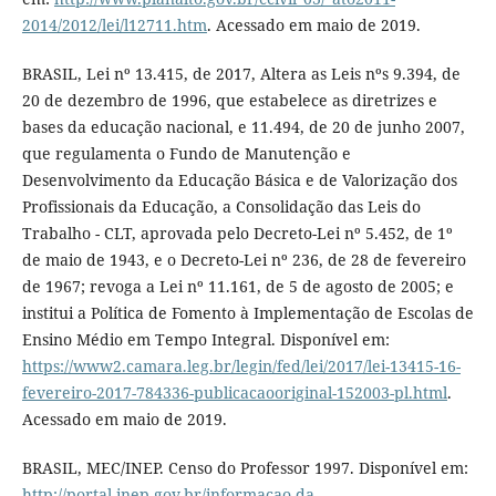
2014/2012/lei/l12711.htm
. Acessado em maio de 2019.
BRASIL, Lei nº 13.415, de 2017, Altera as Leis nºs 9.394, de
20 de dezembro de 1996, que estabelece as diretrizes e
bases da educação nacional, e 11.494, de 20 de junho 2007,
que regulamenta o Fundo de Manutenção e
Desenvolvimento da Educação Básica e de Valorização dos
Profissionais da Educação, a Consolidação das Leis do
Trabalho - CLT, aprovada pelo Decreto-Lei nº 5.452, de 1º
de maio de 1943, e o Decreto-Lei nº 236, de 28 de fevereiro
de 1967; revoga a Lei nº 11.161, de 5 de agosto de 2005; e
institui a Política de Fomento à Implementação de Escolas de
Ensino Médio em Tempo Integral. Disponível em:
https://www2.camara.leg.br/legin/fed/lei/2017/lei-13415-16-
fevereiro-2017-784336-publicacaooriginal-152003-pl.html
.
Acessado em maio de 2019.
BRASIL, MEC/INEP. Censo do Professor 1997. Disponível em:
http://portal.inep.gov.br/informacao-da-