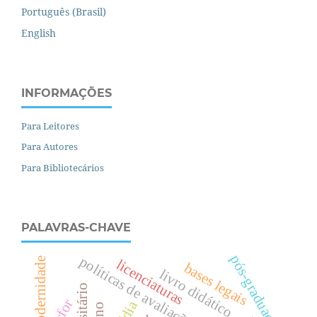
Português (Brasil)
English
INFORMAÇÕES
Para Leitores
Para Autores
Para Bibliotecários
PALAVRAS-CHAVE
pós-graduação
políticas de avaliação
transmodernidade
licenciaturas
bases legais
livro didático.
parfor
mídia