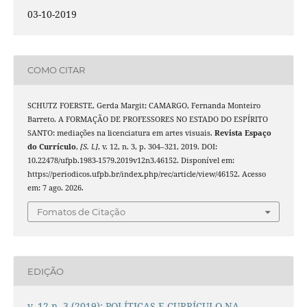
03-10-2019
COMO CITAR
SCHUTZ FOERSTE, Gerda Margit; CAMARGO, Fernanda Monteiro
Barreto. A FORMAÇÃO DE PROFESSORES NO ESTADO DO ESPÍRITO
SANTO: mediações na licenciatura em artes visuais.
Revista Espaço
do Currículo
,
[S. l.]
, v. 12, n. 3, p. 304–321, 2019. DOI:
10.22478/ufpb.1983-1579.2019v12n3.46152. Disponível em:
https://periodicos.ufpb.br/index.php/rec/article/view/46152. Acesso
em: 7 ago. 2026.
Fomatos de Citação
EDIÇÃO
v. 12 n. 3 (2019): POLÍTICAS E CURRÍCULO NA