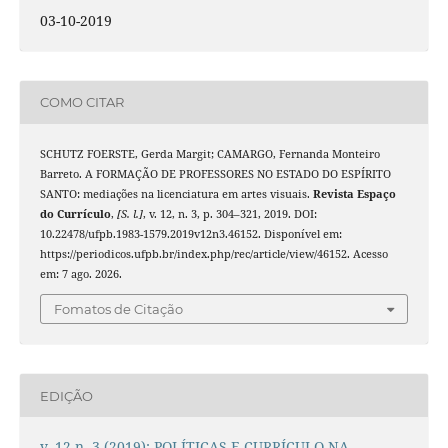
03-10-2019
COMO CITAR
SCHUTZ FOERSTE, Gerda Margit; CAMARGO, Fernanda Monteiro
Barreto. A FORMAÇÃO DE PROFESSORES NO ESTADO DO ESPÍRITO
SANTO: mediações na licenciatura em artes visuais.
Revista Espaço
do Currículo
,
[S. l.]
, v. 12, n. 3, p. 304–321, 2019. DOI:
10.22478/ufpb.1983-1579.2019v12n3.46152. Disponível em:
https://periodicos.ufpb.br/index.php/rec/article/view/46152. Acesso
em: 7 ago. 2026.
Fomatos de Citação
EDIÇÃO
v. 12 n. 3 (2019): POLÍTICAS E CURRÍCULO NA