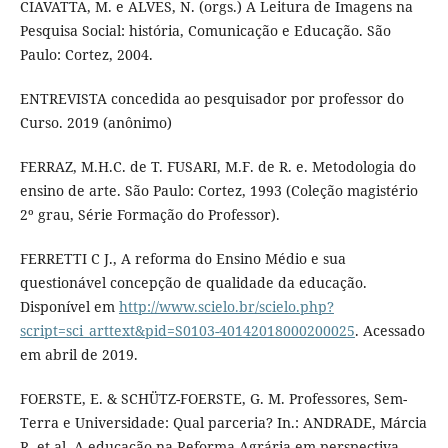
CIAVATTA, M. e ALVES, N. (orgs.) A Leitura de Imagens na
Pesquisa Social: história, Comunicação e Educação. São
Paulo: Cortez, 2004.
ENTREVISTA concedida ao pesquisador por professor do
Curso. 2019 (anônimo)
FERRAZ, M.H.C. de T. FUSARI, M.F. de R. e. Metodologia do
ensino de arte. São Paulo: Cortez, 1993 (Coleção magistério
2º grau, Série Formação do Professor).
FERRETTI C J., A reforma do Ensino Médio e sua
questionável concepção de qualidade da educação.
Disponível em
http://www.scielo.br/scielo.php?
script=sci_arttext&pid=S0103-40142018000200025
. Acessado
em abril de 2019.
FOERSTE, E. & SCHÜTZ-FOERSTE, G. M. Professores, Sem-
Terra e Universidade: Qual parceria? In.: ANDRADE, Márcia
R. et al. A educação na Reforma Agrária em perspectiva.