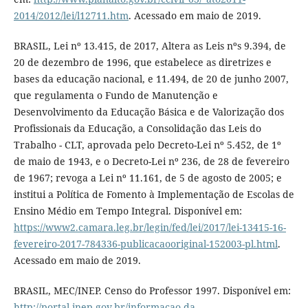
2014/2012/lei/l12711.htm
. Acessado em maio de 2019.
BRASIL, Lei nº 13.415, de 2017, Altera as Leis nºs 9.394, de
20 de dezembro de 1996, que estabelece as diretrizes e
bases da educação nacional, e 11.494, de 20 de junho 2007,
que regulamenta o Fundo de Manutenção e
Desenvolvimento da Educação Básica e de Valorização dos
Profissionais da Educação, a Consolidação das Leis do
Trabalho - CLT, aprovada pelo Decreto-Lei nº 5.452, de 1º
de maio de 1943, e o Decreto-Lei nº 236, de 28 de fevereiro
de 1967; revoga a Lei nº 11.161, de 5 de agosto de 2005; e
institui a Política de Fomento à Implementação de Escolas de
Ensino Médio em Tempo Integral. Disponível em:
https://www2.camara.leg.br/legin/fed/lei/2017/lei-13415-16-
fevereiro-2017-784336-publicacaooriginal-152003-pl.html
.
Acessado em maio de 2019.
BRASIL, MEC/INEP. Censo do Professor 1997. Disponível em:
http://portal.inep.gov.br/informacao-da-