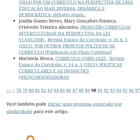
(2014) POR UM CURRÍCULO NA PERSPECTIVA DE UMA
EDUCAÇÃO MAIS DIVERSA, DINÂMICA E
DEMOCRÁTICA: debates atuais..
Josélia Gomes Neves, Mary Gonçalves Fonseca,
Cristovão Teixeira Abrantes,
PRODUZIR CURRÍCULOS
INTERCULTURAIS NA PERSPECTIVA DA LEI
11.645/2008
,
Revista Espaço do Currículo: v. 16 n. 1
(2023): POR OUTROS PROJETOS POLÍTICOS DE
CURRÍCULO [Publicação em Fluxo Contínuo]
Maristela Mosca,
CURRÍCULO COMO JAZZ
,
Revista
Espaço do Currículo: v. 14 n. 1 (2021): POLÍTICAS
CURRICULARES E AS INOVAÇÕES
(NEO)CONSERVADORAS
<<
<
78
79
80
81
82
83
84
85
86
87
88
89
90
91
92
93
94
95
96
97
Você também pode
iniciar uma pesquisa avançada por
similaridade
para este artigo.