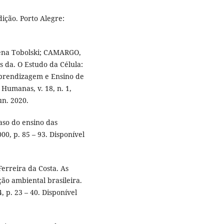
ição. Porto Alegre:
ena Tobolski; CAMARGO,
 da. O Estudo da Célula:
Aprendizagem e Ensino de
 Humanas, v. 18, n. 1,
un. 2020.
aso do ensino das
000, p. 85 – 93. Disponível
erreira da Costa. As
ão ambiental brasileira.
, p. 23 – 40. Disponível