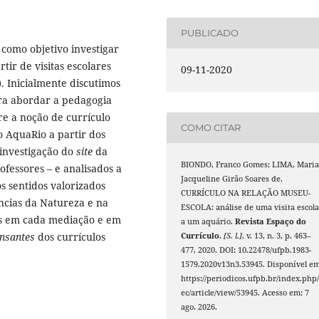
PUBLICADO
 como objetivo investigar
ir de visitas escolares
09-11-2020
. Inicialmente discutimos
ra abordar a pedagogia
e a noção de currículo
COMO CITAR
o AquaRio a partir dos
investigação do
site
da
BIONDO, Franco Gomes; LIMA, Mari
ofessores – e analisados a
Jacqueline Girão Soares de.
s sentidos valorizados
CURRÍCULO NA RELAÇÃO MUSEU-
ncias da Natureza e na
ESCOLA: análise de uma visita escola
os em cada mediação e em
a um aquário.
Revista Espaço do
ensantes
dos currículos
Currículo
,
[S. l.]
, v. 13, n. 3, p. 463–
477, 2020. DOI: 10.22478/ufpb.1983-
1579.2020v13n3.53945. Disponível em
https://periodicos.ufpb.br/index.php/
ec/article/view/53945. Acesso em: 7
ago. 2026.