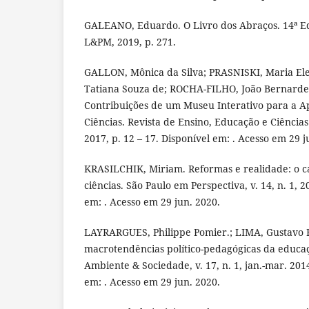
GALEANO, Eduardo. O Livro dos Abraços. 14ª Ed
L&PM, 2019, p. 271.
GALLON, Mônica da Silva; PRASNISKI, Maria El
Tatiana Souza de; ROCHA-FILHO, João Bernardes
Contribuições de um Museu Interativo para a 
Ciências. Revista de Ensino, Educação e Ciências
2017, p. 12 – 17. Disponível em: . Acesso em 29 j
KRASILCHIK, Miriam. Reformas e realidade: o c
ciências. São Paulo em Perspectiva, v. 14, n. 1, 2
em: . Acesso em 29 jun. 2020.
LAYRARGUES, Philippe Pomier.; LIMA, Gustavo F
macrotendências político-pedagógicas da educaç
Ambiente & Sociedade, v. 17, n. 1, jan.-mar. 2014
em: . Acesso em 29 jun. 2020.