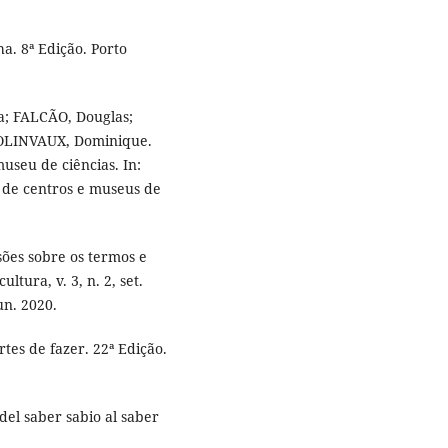
a. 8ª Edição. Porto
a; FALCÃO, Douglas;
COLINVAUX, Dominique.
seu de ciências. In:
o de centros e museus de
ões sobre os termos e
tura, v. 3, n. 2, set.
un. 2020.
tes de fazer. 22ª Edição.
el saber sabio al saber