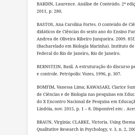
BARDIN, Laurence. Análise de Conteúdo. 2ª ediçã
2011, p. 280.
BASTOS, Ana Carolina Fortes. O conteúdo de Ciê
didáticos de Ciências do sexto ano do Ensino F
Andrea de Oliveira Ribeiro Junqueira. 2009. 85f
(Bacharelado em Biologia Marinha). Instituto de
Federal do Rio de Janeiro, Rio de Janeiro.
BERNSTEIN, Basil. A estruturação do discurso pe
e controle. Petrópolis: Vozes, 1996, p. 307.
BOMFIM, Vanessa Lima; KAWASAKI, Clarice Sumi.
de Ciências e de Biologia nas pesquisas em Educ
do X Encontro Nacional de Pesquisa em Educaçã
Lindóia, nov. 2015, p. 1 – 8. Disponível em: . Ac
BRAUN, Virginia; CLARKE, Victoria. Using themat
Qualitative Research in Psychology, v. 3, n. 2, 20