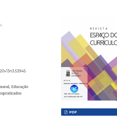
l.
2020v13n3.53945
useal, Educação
ospraticados
PDF