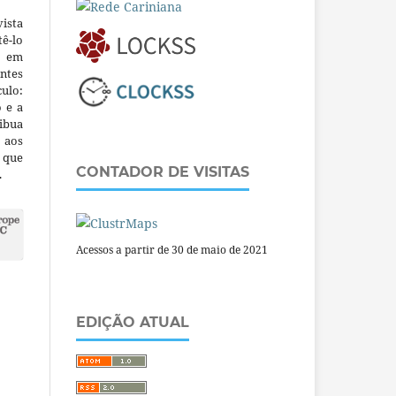
ista
ê-lo
m em
ntes
culo:
o e a
ibua
 aos
a que
CONTADOR DE VISITAS
.
Acessos a partir de 30 de maio de 2021
EDIÇÃO ATUAL