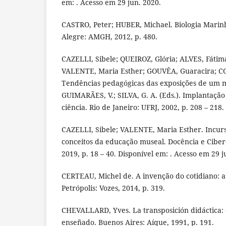
em: . Acesso em 29 jun. 2020.
CASTRO, Peter; HUBER, Michael. Biologia Marinh
Alegre: AMGH, 2012, p. 480.
CAZELLI, Sibele; QUEIROZ, Glória; ALVES, Fátim
VALENTE, Maria Esther; GOUVÊA, Guaracira; 
Tendências pedagógicas das exposições de um mu
GUIMARÃES, V.; SILVA, G. A. (Eds.). Implantaçã
ciência. Rio de Janeiro: UFRJ, 2002, p. 208 – 218.
CAZELLI, Sibele; VALENTE, Maria Esther. Incurs
conceitos da educação museal. Docência e Cibercul
2019, p. 18 – 40. Disponível em: . Acesso em 29 j
CERTEAU, Michel de. A invenção do cotidiano: ar
Petrópolis: Vozes, 2014, p. 319.
CHEVALLARD, Yves. La transposición didáctica: d
enseñado. Buenos Aires: Aíque, 1991, p. 191.