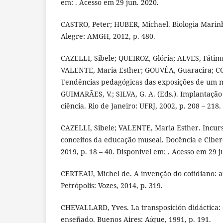
em: . Acesso em 29 jun. 2020.
CASTRO, Peter; HUBER, Michael. Biologia Marinh
Alegre: AMGH, 2012, p. 480.
CAZELLI, Sibele; QUEIROZ, Glória; ALVES, Fátim
VALENTE, Maria Esther; GOUVÊA, Guaracira; 
Tendências pedagógicas das exposições de um mu
GUIMARÃES, V.; SILVA, G. A. (Eds.). Implantaçã
ciência. Rio de Janeiro: UFRJ, 2002, p. 208 – 218.
CAZELLI, Sibele; VALENTE, Maria Esther. Incurs
conceitos da educação museal. Docência e Cibercul
2019, p. 18 – 40. Disponível em: . Acesso em 29 j
CERTEAU, Michel de. A invenção do cotidiano: ar
Petrópolis: Vozes, 2014, p. 319.
CHEVALLARD, Yves. La transposición didáctica: d
enseñado. Buenos Aires: Aíque, 1991, p. 191.