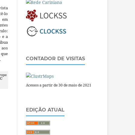
ista
ê-lo
m em
ntes
culo:
o e a
ibua
 aos
a que
CONTADOR DE VISITAS
.
Acessos a partir de 30 de maio de 2021
EDIÇÃO ATUAL