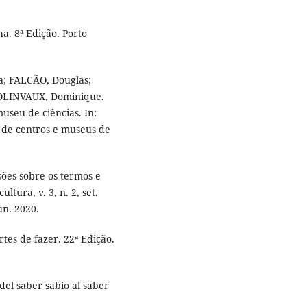
a. 8ª Edição. Porto
a; FALCÃO, Douglas;
COLINVAUX, Dominique.
seu de ciências. In:
o de centros e museus de
ões sobre os termos e
tura, v. 3, n. 2, set.
un. 2020.
tes de fazer. 22ª Edição.
el saber sabio al saber