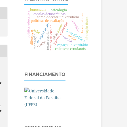
burocracia
psicologia
política educativa
escolas democráticas
licenciaturas
corpo docente universitário
.
território
políticas de avaliação
diretriz curricular
pós-graduação
parfor
prática de ensino
e
d
u
c
a
ç
ã
o
f
í
s
i
c
a
saber
livro didático.
diferenças
texto escolar
afeto
teorização
mídia
resenha
creche
espaço universitário
coletivos estudantis
a
FINANCIAMENTO
r
:
r