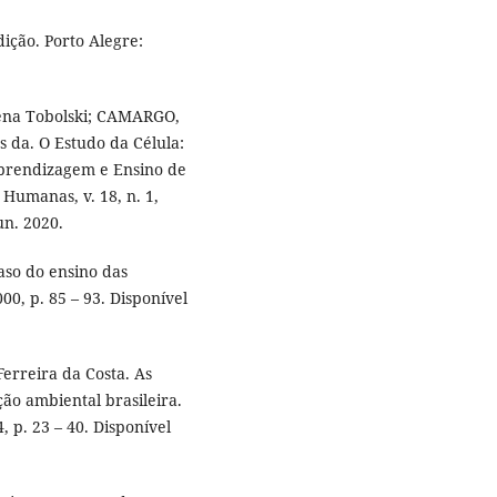
ição. Porto Alegre:
ena Tobolski; CAMARGO,
 da. O Estudo da Célula:
Aprendizagem e Ensino de
 Humanas, v. 18, n. 1,
un. 2020.
aso do ensino das
000, p. 85 – 93. Disponível
erreira da Costa. As
ão ambiental brasileira.
, p. 23 – 40. Disponível