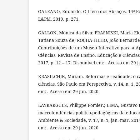
GALEANO, Eduardo. O Livro dos Abraços. 14ª Ed
L&PM, 2019, p. 271.
GALLON, Mônica da Silva; PRASNISKI, Maria El
Tatiana Souza de; ROCHA-FILHO, João Bernardes
Contribuições de um Museu Interativo para a 
Ciências. Revista de Ensino, Educação e Ciências
2017, p. 12 – 17. Disponível em: . Acesso em 29 j
KRASILCHIK, Miriam. Reformas e realidade: o c
ciências. São Paulo em Perspectiva, v. 14, n. 1, 2
em: . Acesso em 29 jun. 2020.
LAYRARGUES, Philippe Pomier.; LIMA, Gustavo F
macrotendências político-pedagógicas da educaç
Ambiente & Sociedade, v. 17, n. 1, jan.-mar. 2014
em: . Acesso em 29 jun. 2020.