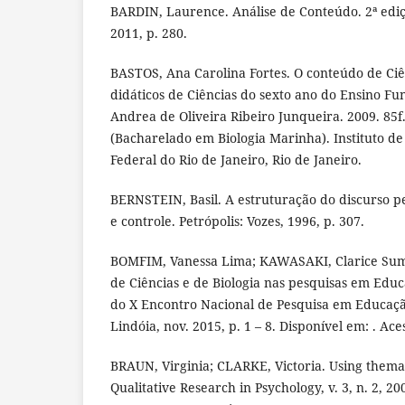
BARDIN, Laurence. Análise de Conteúdo. 2ª ediçã
2011, p. 280.
BASTOS, Ana Carolina Fortes. O conteúdo de Ciê
didáticos de Ciências do sexto ano do Ensino F
Andrea de Oliveira Ribeiro Junqueira. 2009. 85f
(Bacharelado em Biologia Marinha). Instituto de
Federal do Rio de Janeiro, Rio de Janeiro.
BERNSTEIN, Basil. A estruturação do discurso pe
e controle. Petrópolis: Vozes, 1996, p. 307.
BOMFIM, Vanessa Lima; KAWASAKI, Clarice Sumi.
de Ciências e de Biologia nas pesquisas em Educ
do X Encontro Nacional de Pesquisa em Educaçã
Lindóia, nov. 2015, p. 1 – 8. Disponível em: . Ac
BRAUN, Virginia; CLARKE, Victoria. Using themat
Qualitative Research in Psychology, v. 3, n. 2, 20