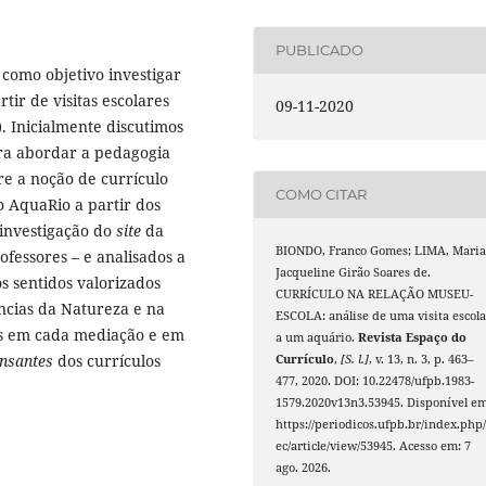
PUBLICADO
 como objetivo investigar
ir de visitas escolares
09-11-2020
. Inicialmente discutimos
ra abordar a pedagogia
e a noção de currículo
COMO CITAR
o AquaRio a partir dos
investigação do
site
da
BIONDO, Franco Gomes; LIMA, Mari
ofessores – e analisados a
Jacqueline Girão Soares de.
s sentidos valorizados
CURRÍCULO NA RELAÇÃO MUSEU-
ncias da Natureza e na
ESCOLA: análise de uma visita escola
os em cada mediação e em
a um aquário.
Revista Espaço do
ensantes
dos currículos
Currículo
,
[S. l.]
, v. 13, n. 3, p. 463–
477, 2020. DOI: 10.22478/ufpb.1983-
1579.2020v13n3.53945. Disponível em
https://periodicos.ufpb.br/index.php/
ec/article/view/53945. Acesso em: 7
ago. 2026.