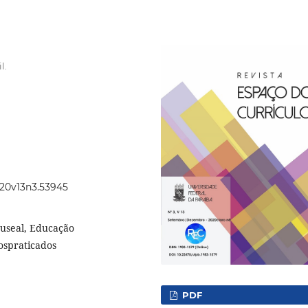
l.
2020v13n3.53945
useal, Educação
ospraticados
PDF