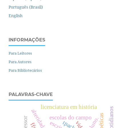
Português (Brasil)
English
INFORMAÇÕES
Para Leitores
Para Autores
Para Bibliotecários
PALAVRAS-CHAVE
licenciatura em história
alteridade
escolas do campo
aluno.
professor
tpack
escrita
vida
ffsd