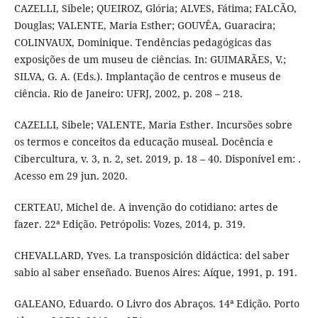
CAZELLI, Sibele; QUEIROZ, Glória; ALVES, Fátima; FALCÃO,
Douglas; VALENTE, Maria Esther; GOUVÊA, Guaracira;
COLINVAUX, Dominique. Tendências pedagógicas das
exposições de um museu de ciências. In: GUIMARÃES, V.;
SILVA, G. A. (Eds.). Implantação de centros e museus de
ciência. Rio de Janeiro: UFRJ, 2002, p. 208 – 218.
CAZELLI, Sibele; VALENTE, Maria Esther. Incursões sobre
os termos e conceitos da educação museal. Docência e
Cibercultura, v. 3, n. 2, set. 2019, p. 18 – 40. Disponível em: .
Acesso em 29 jun. 2020.
CERTEAU, Michel de. A invenção do cotidiano: artes de
fazer. 22ª Edição. Petrópolis: Vozes, 2014, p. 319.
CHEVALLARD, Yves. La transposición didáctica: del saber
sabio al saber enseñado. Buenos Aires: Aíque, 1991, p. 191.
GALEANO, Eduardo. O Livro dos Abraços. 14ª Edição. Porto