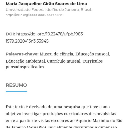
Maria Jacqueline Girão Soares de Lima
Universidade Federal do Rio de Janeiro, Brasil.
https://orcid.org/0000-0003-4419-3468
DOI:
https://doi.org/10.22478/ufpb.1983-
1579.2020v13n3.53945
Museu de ciência, Educação museal,
Palavras-chave:
Educação ambiental, Currículo museal, Currículos
pensadospraticados
RESUMO
Este texto é derivado de uma pesquisa que teve como
objetivo investigar produções curriculares desenvolvidas
em e a partir de visitas escolares ao Aquário Marinho do Rio
de Janeiro (AquaRio). Inicialmente discutimos a dimensão