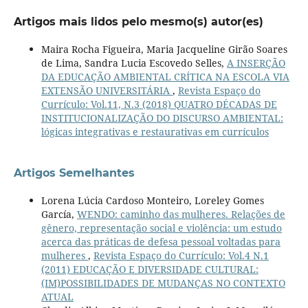
Artigos mais lidos pelo mesmo(s) autor(es)
Maira Rocha Figueira, Maria Jacqueline Girão Soares
de Lima, Sandra Lucia Escovedo Selles,
A INSERÇÃO
DA EDUCAÇÃO AMBIENTAL CRÍTICA NA ESCOLA VIA
EXTENSÃO UNIVERSITÁRIA
,
Revista Espaço do
Currículo: Vol.11, N.3 (2018) QUATRO DÉCADAS DE
INSTITUCIONALIZAÇÃO DO DISCURSO AMBIENTAL:
lógicas integrativas e restaurativas em currículos
Artigos Semelhantes
Lorena Lúcia Cardoso Monteiro, Loreley Gomes
García,
WENDO: caminho das mulheres. Relações de
gênero, representação social e violência: um estudo
acerca das práticas de defesa pessoal voltadas para
mulheres
,
Revista Espaço do Currículo: Vol.4 N.1
(2011) EDUCAÇÃO E DIVERSIDADE CULTURAL:
(IM)POSSIBILIDADES DE MUDANÇAS NO CONTEXTO
ATUAL