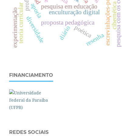
pesquisa com os cotidianos
escrevinhações-poéticas
cibernética
aporia
teoria curricular
pesquisa em educação
experimentação
enculturação digital
diversidade
proposta pedagógica
poética
diário
resenha
FINANCIAMENTO
REDES SOCIAIS