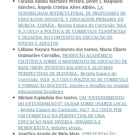
Claudia Albina Martínez Pereira, Javier J. Maquilón
Sánchez, Ângela Cristina Alves Albino,
LA
SENSIBILIDAD INTERCULTURAL DE PROFESORES DE
EDUCACIÓN INFANTIL Y EDUCACIÓN PRIMARIA EN
MURCIA, ESPAÑA
,
Revista Espaço do Currículo: Vol.6
N.3 (2013) A POLÍTICA DE CURRÍCULO: TENDÊNCIAS
E DESAFIOS NO CONTEXTO DA EDUCAÇÃO DE
JOVENS E ADULTOS
Lidiane Nayara Nascimento dos Santos, Maria Elizete
Guimarães Carvalho,
PRODUÇÃO ACADÊMICO-
CIENTÍFICA SOBRE O MOVIMENTO DE EDUCAÇÃO DE
BASE (MEB): PEQUENO BALANÇO E ALGUMAS
PERSPECTIVAS DE PESQUISA
,
Revista Espaço do
Currículo: Vol.8, N.3 (2015) POLÍTICAS DE CURRÍCULO
E FORMAÇÃO DOCENTE: tensões e desafios no cenário
educacional brasileiro
Miriam Espindula dos Santos,
UM “ENTENDIMENTO
DO ENTENDIMENTO”: OLHAR SOBRE OSABER LOCAL
,
Revista Espaço do Currículo: Vol.7, N.2 (2014) POR
UM CURRÍCULO NA PERSPECTIVA DE UMA
EDUCAÇÃO MAIS DIVERSA, DINÂMICA E
DEMOCRÁTICA: debates atuais..
Angélica Araújo de Melo Maia,
APRESENTAÇÃO
,