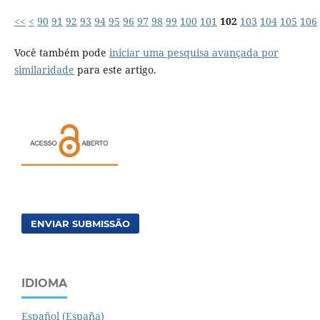
<<
<
90
91
92
93
94
95
96
97
98
99
100
101
102
103
104
105
106
Você também pode
iniciar uma pesquisa avançada por
similaridade
para este artigo.
ENVIAR SUBMISSÃO
IDIOMA
Español (España)