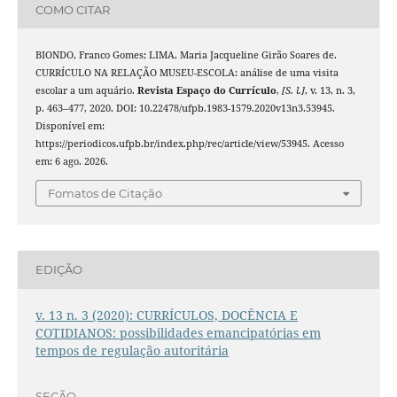
COMO CITAR
BIONDO, Franco Gomes; LIMA, Maria Jacqueline Girão Soares de.
CURRÍCULO NA RELAÇÃO MUSEU-ESCOLA: análise de uma visita
escolar a um aquário.
Revista Espaço do Currículo
,
[S. l.]
, v. 13, n. 3,
p. 463–477, 2020. DOI: 10.22478/ufpb.1983-1579.2020v13n3.53945.
Disponível em:
https://periodicos.ufpb.br/index.php/rec/article/view/53945. Acesso
em: 6 ago. 2026.
Fomatos de Citação
EDIÇÃO
v. 13 n. 3 (2020): CURRÍCULOS, DOCÊNCIA E
COTIDIANOS: possibilidades emancipatórias em
tempos de regulação autoritária
SEÇÃO