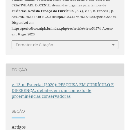
CRIATIVIDADE DOCENTE: demandas urgentes para tempos de
ausências.
Revista Espaço do Currículo
,
[S. l.]
, v. 13, n. Especial, p.
884–896, 2020. DOI: 10.22478/ufpb.1983-1579.2020v13nEspecial.54574.
Disponível em:
https://periodicos.ufpb.br/index.php/rec/article/view/54574. Acesso
em: 6 ago. 2026.
Fomatos de Citação
EDIÇÃO
v. 13 n. Especial (2020): PESQUISA EM CURRÍCULO E
DIFERENÇA: debates em um contexto de
proeminências conservadoras
SEÇÃO
Artigos