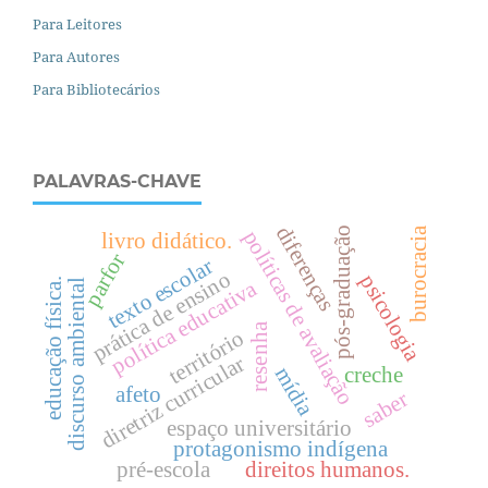
Para Leitores
Para Autores
Para Bibliotecários
PALAVRAS-CHAVE
diferenças
burocracia
pós-graduação
políticas de avaliação
livro didático.
parfor
texto escolar
prática de ensino
psicologia
política educativa
.
discurso ambiental
resenha
território
e
d
u
c
a
ç
ã
o
f
í
s
i
c
a
diretriz curricular
mídia
creche
afeto
saber
espaço universitário
protagonismo indígena
pré-escola
direitos humanos.