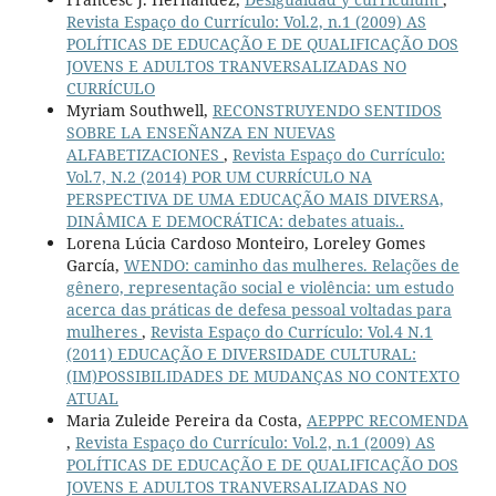
Revista Espaço do Currículo: Vol.2, n.1 (2009) AS
POLÍTICAS DE EDUCAÇÃO E DE QUALIFICAÇÃO DOS
JOVENS E ADULTOS TRANVERSALIZADAS NO
CURRÍCULO
Myriam Southwell,
RECONSTRUYENDO SENTIDOS
SOBRE LA ENSEÑANZA EN NUEVAS
ALFABETIZACIONES
,
Revista Espaço do Currículo:
Vol.7, N.2 (2014) POR UM CURRÍCULO NA
PERSPECTIVA DE UMA EDUCAÇÃO MAIS DIVERSA,
DINÂMICA E DEMOCRÁTICA: debates atuais..
Lorena Lúcia Cardoso Monteiro, Loreley Gomes
García,
WENDO: caminho das mulheres. Relações de
gênero, representação social e violência: um estudo
acerca das práticas de defesa pessoal voltadas para
mulheres
,
Revista Espaço do Currículo: Vol.4 N.1
(2011) EDUCAÇÃO E DIVERSIDADE CULTURAL:
(IM)POSSIBILIDADES DE MUDANÇAS NO CONTEXTO
ATUAL
Maria Zuleide Pereira da Costa,
AEPPPC RECOMENDA
,
Revista Espaço do Currículo: Vol.2, n.1 (2009) AS
POLÍTICAS DE EDUCAÇÃO E DE QUALIFICAÇÃO DOS
JOVENS E ADULTOS TRANVERSALIZADAS NO