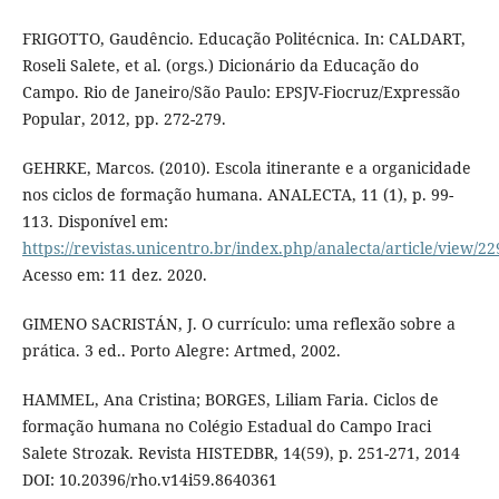
FRIGOTTO, Gaudêncio. Educação Politécnica. In: CALDART,
Roseli Salete, et al. (orgs.) Dicionário da Educação do
Campo. Rio de Janeiro/São Paulo: EPSJV-Fiocruz/Expressão
Popular, 2012, pp. 272-279.
GEHRKE, Marcos. (2010). Escola itinerante e a organicidade
nos ciclos de formação humana. ANALECTA, 11 (1), p. 99-
113. Disponível em:
https://revistas.unicentro.br/index.php/analecta/article/view/22
Acesso em: 11 dez. 2020.
GIMENO SACRISTÁN, J. O currículo: uma reflexão sobre a
prática. 3 ed.. Porto Alegre: Artmed, 2002.
HAMMEL, Ana Cristina; BORGES, Liliam Faria. Ciclos de
formação humana no Colégio Estadual do Campo Iraci
Salete Strozak. Revista HISTEDBR, 14(59), p. 251-271, 2014
DOI: 10.20396/rho.v14i59.8640361