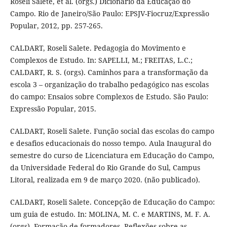
Roseli Salete, et al. (orgs.) Dicionário da Educação do
Campo. Rio de Janeiro/São Paulo: EPSJV-Fiocruz/Expressão
Popular, 2012, pp. 257-265.
CALDART, Roseli Salete. Pedagogia do Movimento e
Complexos de Estudo. In: SAPELLI, M.; FREITAS, L.C.;
CALDART, R. S. (orgs). Caminhos para a transformação da
escola 3 – organização do trabalho pedagógico nas escolas
do campo: Ensaios sobre Complexos de Estudo. São Paulo:
Expressão Popular, 2015.
CALDART, Roseli Salete. Função social das escolas do campo
e desafios educacionais do nosso tempo. Aula Inaugural do
semestre do curso de Licenciatura em Educação do Campo,
da Universidade Federal do Rio Grande do Sul, Campus
Litoral, realizada em 9 de março 2020. (não publicado).
CALDART, Roseli Salete. Concepção de Educação do Campo:
um guia de estudo. In: MOLINA, M. C. e MARTINS, M. F. A.
(orgs). Formação de formadores. Reflexões sobre as