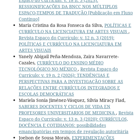
Espaço do Currículo: v. 18 n. 3 (2025):
RESSIGNIFICAÇÕES DA BNCC NOS MÚLTIPLOS
ESPAÇO-TEMPOS DE TRADUÇÃO [Publicação em Fluxo
Contínuo]
Maria Cristina da Rosa Fonseca da Silva,
POLÍTICAS E
CURRÍCULO NA LICENCIATURA EM ARTES VISUAIS
,
Revista Espaço do Currículo: v. 12 n. 3 (2019):
POLÍTICAS E CURRÍCULO NA LICENCIATURA EM
ARTES VISUAIS
Yanely Abigail Peña-Mendoza, Zaira Navarrete-
Cazales,
CURRÍCULO DO ENSINO MÉDIO
TECNOLÓGICO NO MÉXICO
,
Revista Espaço do
Currículo: v. 19 n. 2 (2026): TENDÊNCIAS E
PERSPECTIVAS PARA A INVESTIGAÇÃO SOBRE AS
RELAÇÕES ENTRE CURRÍCULOS INTEGRADOS E
ESCOLAS DEMOCRÁTICAS
Mariela Sonia Jiménez-Vásquez, Sílvia Miracy Fiad,
SABERES DOCENTES Y CICLOS DE VIDA EN
PROFESORES UNIVERSITARIOS DE MEDICINA
,
Revista
Espaço do Currículo: v. 13 n. 3 (2020): CURRÍCULOS,
DOCÊNCIA E COTIDIANOS: possibilidades
emancipatórias em tempos de regulação autoritária
Joelson de Sousa Morais,
EXPERIMENTAÇÕES