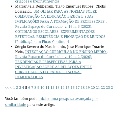
criações e (re)insurgência
Mariangela Deliberalli, Tiago Emanuel Klüber, Clodis
Boscarioli,
UM OLHAR PARA AS NORMAS SOBRE
COMPUTAÇÃO NA EDUCAÇÃO BÁSICA E SUAS
IMPLICAÇÕES PARA A FORMAÇÃO DE PROFESSORES
,
Revista Espaço do Currículo: v. 16 n. 3 (2023):
COTIDIANOS ESCOLARES, EXPERIMENTAÇÕES
ESTÉTICAS, RESISTÊNCIA E PRODUÇÃO DE MUNDOS
[Publicação em Fluxo Contínuo]
Sérgio Severo do Nascimento, José Henrique Duarte
Neto,
INTEGRAÇÃO CURRICULAR NO ENSINO MÉDIO
,
Revista Espaço do Currículo: v. 19 n. 2 (2026):
TENDÊNCIAS E PERSPECTIVAS PARA A
INVESTIGAÇÃO SOBRE AS RELAÇÕES ENTRE
CURRÍCULOS INTEGRADOS E ESCOLAS
DEMOCRÁTICAS
<<
<
1
2
3
4
5
6
7
8
9
10
11
12
13
14
15
16
17
18
19
20
21
22
23
2
Você também pode
iniciar uma pesquisa avançada por
similaridade
para este artigo.