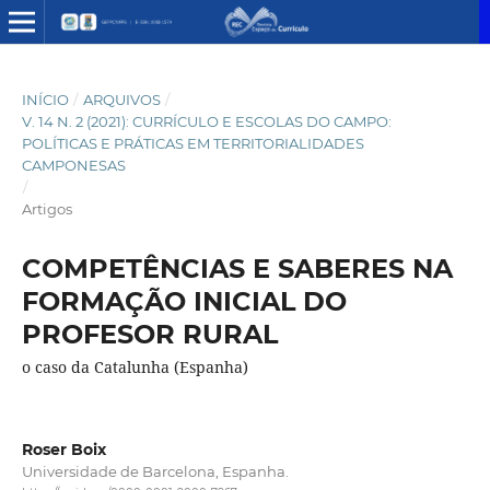
INÍCIO
/
ARQUIVOS
/
V. 14 N. 2 (2021): CURRÍCULO E ESCOLAS DO CAMPO:
POLÍTICAS E PRÁTICAS EM TERRITORIALIDADES
CAMPONESAS
/
Artigos
COMPETÊNCIAS E SABERES NA
FORMAÇÃO INICIAL DO
PROFESOR RURAL
o caso da Catalunha (Espanha)
Roser Boix
Universidade de Barcelona, Espanha.