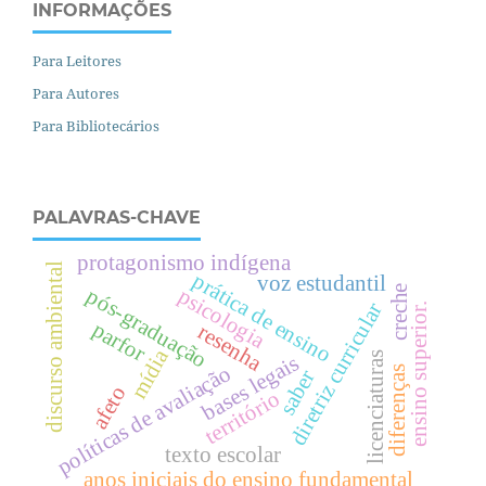
INFORMAÇÕES
Para Leitores
Para Autores
Para Bibliotecários
PALAVRAS-CHAVE
protagonismo indígena
discurso ambiental
prática de ensino
voz estudantil
creche
psicologia
pós-graduação
diretriz curricular
.
parfor
resenha
mídia
licenciaturas
bases legais
políticas de avaliação
diferenças
saber
e
n
s
i
n
o
s
u
p
e
r
i
o
r
afeto
território
texto escolar
anos iniciais do ensino fundamental