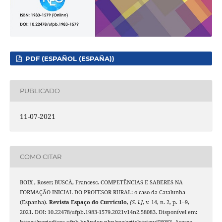
PDF (ESPAÑOL (ESPAÑA))
PUBLICADO
11-07-2021
COMO CITAR
BOIX , Roser; BUSCÀ, Francesc. COMPETÊNCIAS E SABERES NA
FORMAÇÃO INICIAL DO PROFESOR RURAL: o caso da Catalunha
(Espanha).
Revista Espaço do Currículo
,
[S. l.]
, v. 14, n. 2, p. 1–9,
2021. DOI: 10.22478/ufpb.1983-1579.2021v14n2.58083. Disponível em:
https://periodicos.ufpb.br/index.php/rec/article/view/58083. Acesso