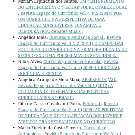
Miriam Espindula dos Santos,
UM “ENTENDIMENTO
DO ENTENDIMENTO”: OLHAR SOBRE OSABER LOCAL
,
Revista Espaço do Currículo: Vol.7, N.2 (2014) POR
UM CURRÍCULO NA PERSPECTIVA DE UMA
EDUCAÇÃO MAIS DIVERSA, DINÂMICA E
DEMOCRÁTICA: debates atuais..
Angélica Maia,
Discurso e Mudança Social
,
Revista
Espaço do Currículo: Vol.3 N.2 (2011) O CAMPO DAS
POLÍTICAS DE CURRÍCULO NA PRIMEIRA DÉCADA DO
SÉCULO XXI: UMA POLISSEMIA DE SENTIDOS E...
Nilda Alves,
Currículo, docência e escola
,
Revista
Espaço do Currículo: Vol.1, n.2 (2009) CURRÍCULO,
DOCÊNCIA E ESCOLA
Angélica Araújo de Melo Maia,
APRESENTAÇÃO
,
Revista Espaço do Currículo: Vol.5 N.1 (2012) A
PLURALIDADE DE OLHARES DAS POLÍTICAS
CURRICULARES NO BRASIL
Rita de Cassia Cavalcanti Porto,
Editorial
,
Revista
Espaço do Currículo: Vol.2, n.1 (2009) AS POLÍTICAS
DE EDUCAÇÃO E DE QUALIFICAÇÃO DOS JOVENS E
ADULTOS TRANVERSALIZADAS NO CURRÍCULO
Maria Zuleide da Costa Pereira,
Currículo e
Autópoiése
,
Revista Espaço do Currículo: Vol.3, n.1