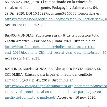
ARIAS GAVIRIA, Jairo. El campesinado en la educación
rural: un debate emergente. Pedagogía y Saberes, no. 54,
29 Dic. 2020. DOI 10.17227/pys.num54-10555. Disponible en:
https://revistas.pedagogica.edu.co/index.php/PYS/article/view/
Acceso en: 13 en. 2021.
BANCO MUNDIAL. Población rural (% de la población total)
- Latin America & Caribbean | Data. 2021. Disponible en:
https://datos.bancomundial.org/indicador/SP.RUR.TOTL?
end=2019&locations=ZJ&most_recent_year_desc=false&start=20
Acceso en: 4 en. 2021.
BAUTISTA, María; GONZÁLEZ, Gloria; DOCENCIA RURAL EN
COLOMBIA: Educar para la paz en medio del conflicto
armado. Bogotá: p. 41, 2019. Disponible en:
https://www.compartirpalabramaestra.org/documentos/invesc
ejecutivo-docencia-rural-en-colombia-educar-para-la-paz-en-
medio-del-conflicto-armado.pdf
. Acceso en: 10 nov. 2020.