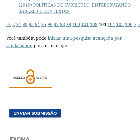
(2010) POLÍTICAS DE CURRÍCULO: ENTRECRUZANDO
SABERES E CONTEXTOS
<<
<
91
92
93
94
95
96
97
98
99
100
101
102
103
104
105
106
>
>
Você também pode
iniciar uma pesquisa avançada por
similaridade
para este artigo.
ENVIAR SUBMISSÃO
IDIOMA