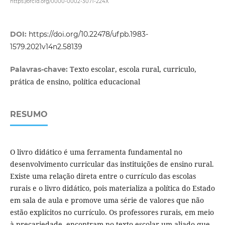
https://orcid.org/0000-0002-3071-224X
DOI:
https://doi.org/10.22478/ufpb.1983-
1579.2021v14n2.58139
Texto escolar, escola rural, curriculo,
Palavras-chave:
prática de ensino, política educacional
RESUMO
O livro didático é uma ferramenta fundamental no
desenvolvimento curricular das instituições de ensino rural.
Existe uma relação direta entre o currículo das escolas
rurais e o livro didático, pois materializa a política do Estado
em sala de aula e promove uma série de valores que não
estão explícitos no currículo. Os professores rurais, em meio
à precariedade, encontram no texto escolar um aliado que