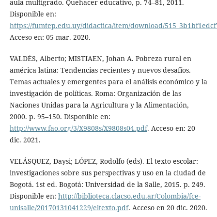
aula multigrado. Quehacer educativo, p. 74–81, 2011.
Disponible en:
https://fumtep.edu.uy/didactica/item/download/515_3b1bf1ed
Acceso en: 05 mar. 2020.
VALDÉS, Alberto; MISTIAEN, Johan A. Pobreza rural en
américa latina: Tendencias recientes y nuevos desafíos.
Temas actuales y emergentes para el análisis económico y la
investigación de políticas. Roma: Organización de las
Naciones Unidas para la Agricultura y la Alimentación,
2000. p. 95–150. Disponible en:
http://www.fao.org/3/X9808s/X9808s04.pdf
. Acceso en: 20
dic. 2021.
VELÁSQUEZ, Daysi; LÓPEZ, Rodolfo (eds). El texto escolar:
investigaciones sobre sus perspectivas y uso en la ciudad de
Bogotá. 1st ed. Bogotá: Universidad de la Salle, 2015. p. 249.
Disponible en:
http://biblioteca.clacso.edu.ar/Colombia/fce-
unisalle/20170131041229/eltexto.pdf
. Acceso en 20 dic. 2020.