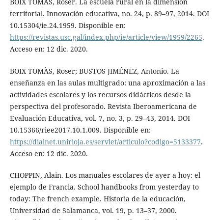
BOIX TOMÀS, Roser. La escuela rural en la dimensión
territorial. Innovación educativa, no. 24, p. 89–97, 2014. DOI
10.15304/ie.24.1959. Disponible en:
https://revistas.usc.gal/index.php/ie/article/view/1959/2265
.
Acceso en: 12 dic. 2020.
BOIX TOMÀS, Roser; BUSTOS JIMÉNEZ, Antonio. La
enseñanza en las aulas multigrado: una aproximación a las
actividades escolares y los recursos didácticos desde la
perspectiva del profesorado. Revista Iberoamericana de
Evaluación Educativa, vol. 7, no. 3, p. 29–43, 2014. DOI
10.15366/riee2017.10.1.009. Disponible en:
https://dialnet.unirioja.es/servlet/articulo?codigo=5133377
.
Acceso en: 12 dic. 2020.
CHOPPIN, Alain. Los manuales escolares de ayer a hoy: el
ejemplo de Francia. School handbooks from yesterday to
today: The french example. Historia de la educación,
Universidad de Salamanca, vol. 19, p. 13–37, 2000.