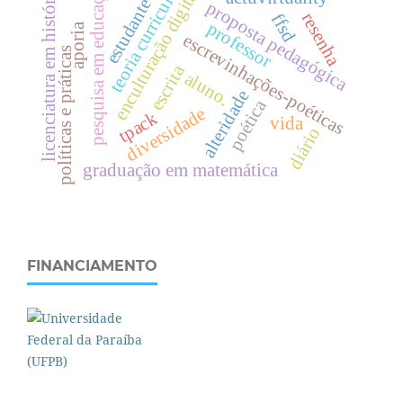
pesquisa em educação
teoria curricular
enculturação digital
licenciatura em história
estudante
proposta pedagógica
resenha
ffsd
professor
aporia
escrevinhações-poéticas
políticas e práticas
escrita
aluno.
alteridade
poética
diversidade
tpack
vida
diário
graduação em matemática
FINANCIAMENTO