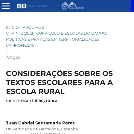
INÍCIO
/
ARQUIVOS
/
V. 14 N. 2 (2021): CURRÍCULO E ESCOLAS DO CAMPO:
POLÍTICAS E PRÁTICAS EM TERRITORIALIDADES
CAMPONESAS
/
Artigos
CONSIDERAÇÕES SOBRE OS
TEXTOS ESCOLARES PARA A
ESCOLA RURAL
uma revisão bibliográfica
Juan Gabriel Santamaria Perez
Universidade de Barcelona, Espanha.