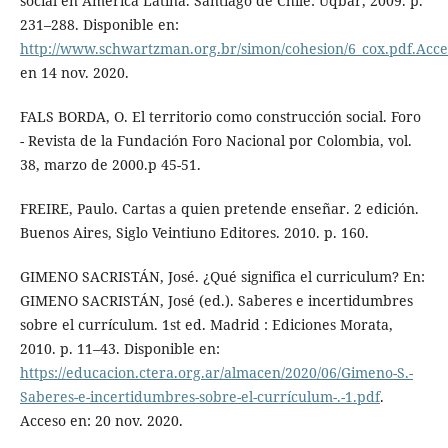
social en América Latina. Santiago de Chile: Uqbar, 2009. p.
231–288. Disponible en:
http://www.schwartzman.org.br/simon/cohesion/6_cox.pdf.Acce
en 14 nov. 2020.
FALS BORDA, O. El territorio como construcción social. Foro
- Revista de la Fundación Foro Nacional por Colombia, vol.
38, marzo de 2000.p 45-51.
FREIRE, Paulo. Cartas a quien pretende enseñar. 2 edición.
Buenos Aires, Siglo Veintiuno Editores. 2010. p. 160.
GIMENO SACRISTÁN, José. ¿Qué significa el curriculum? En:
GIMENO SACRISTÁN, José (ed.). Saberes e incertidumbres
sobre el currículum. 1st ed. Madrid : Ediciones Morata,
2010. p. 11–43. Disponible en:
https://educacion.ctera.org.ar/almacen/2020/06/Gimeno-S.-
Saberes-e-incertidumbres-sobre-el-currículum-.-1.pdf
.
Acceso en: 20 nov. 2020.