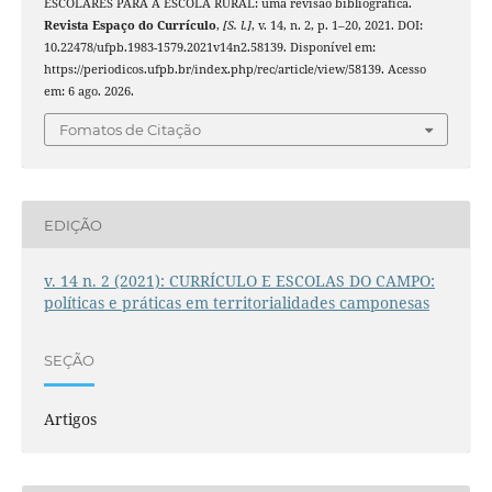
ESCOLARES PARA A ESCOLA RURAL: uma revisão bibliográfica.
Revista Espaço do Currículo
,
[S. l.]
, v. 14, n. 2, p. 1–20, 2021. DOI:
10.22478/ufpb.1983-1579.2021v14n2.58139. Disponível em:
https://periodicos.ufpb.br/index.php/rec/article/view/58139. Acesso
em: 6 ago. 2026.
Fomatos de Citação
EDIÇÃO
v. 14 n. 2 (2021): CURRÍCULO E ESCOLAS DO CAMPO:
políticas e práticas em territorialidades camponesas
SEÇÃO
Artigos