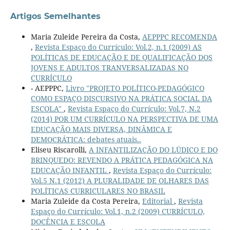
Artigos Semelhantes
Maria Zuleide Pereira da Costa,
AEPPPC RECOMENDA
,
Revista Espaço do Currículo: Vol.2, n.1 (2009) AS
POLÍTICAS DE EDUCAÇÃO E DE QUALIFICAÇÃO DOS
JOVENS E ADULTOS TRANVERSALIZADAS NO
CURRÍCULO
- AEPPPC,
Livro "PROJETO POLÍTICO-PEDAGÓGICO
COMO ESPAÇO DISCURSIVO NA PRÁTICA SOCIAL DA
ESCOLA"
,
Revista Espaço do Currículo: Vol.7, N.2
(2014) POR UM CURRÍCULO NA PERSPECTIVA DE UMA
EDUCAÇÃO MAIS DIVERSA, DINÂMICA E
DEMOCRÁTICA: debates atuais..
Eliseu Riscarolli,
A INFANTILIZAÇÃO DO LÚDICO E DO
BRINQUEDO: REVENDO A PRÁTICA PEDAGÓGICA NA
EDUCAÇÃO INFANTIL
,
Revista Espaço do Currículo:
Vol.5 N.1 (2012) A PLURALIDADE DE OLHARES DAS
POLÍTICAS CURRICULARES NO BRASIL
Maria Zuleide da Costa Pereira,
Editorial
,
Revista
Espaço do Currículo: Vol.1, n.2 (2009) CURRÍCULO,
DOCÊNCIA E ESCOLA