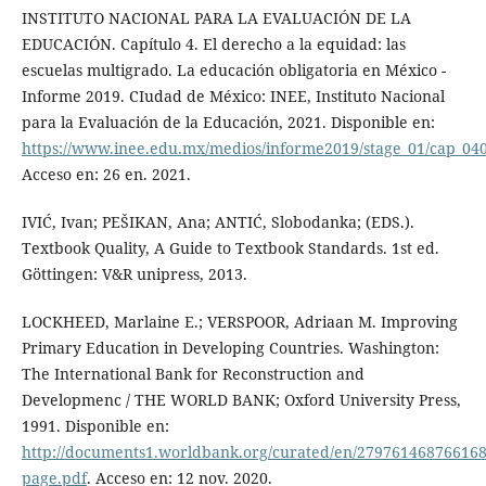
INSTITUTO NACIONAL PARA LA EVALUACIÓN DE LA
EDUCACIÓN. Capítulo 4. El derecho a la equidad: las
escuelas multigrado. La educación obligatoria en México -
Informe 2019. CIudad de México: INEE, Instituto Nacional
para la Evaluación de la Educación, 2021. Disponible en:
https://www.inee.edu.mx/medios/informe2019/stage_01/cap_04
Acceso en: 26 en. 2021.
IVIĆ, Ivan; PEŠIKAN, Ana; ANTIĆ, Slobodanka; (EDS.).
Textbook Quality, A Guide to Textbook Standards. 1st ed.
Göttingen: V&R unipress, 2013.
LOCKHEED, Marlaine E.; VERSPOOR, Adriaan M. Improving
Primary Education in Developing Countries. Washington:
The International Bank for Reconstruction and
Developmenc / THE WORLD BANK; Oxford University Press,
1991. Disponible en:
http://documents1.worldbank.org/curated/en/279761468766168
page.pdf
. Acceso en: 12 nov. 2020.