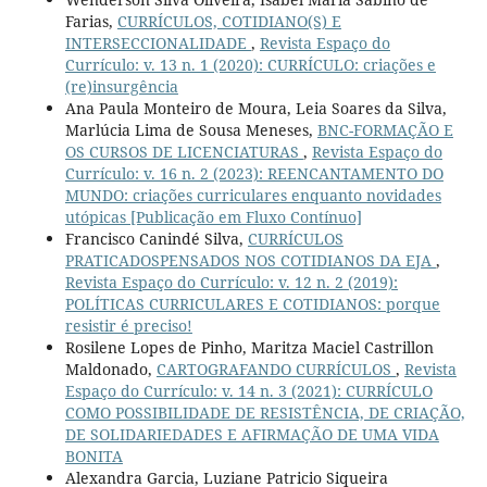
Farias,
CURRÍCULOS, COTIDIANO(S) E
INTERSECCIONALIDADE
,
Revista Espaço do
Currículo: v. 13 n. 1 (2020): CURRÍCULO: criações e
(re)insurgência
Ana Paula Monteiro de Moura, Leia Soares da Silva,
Marlúcia Lima de Sousa Meneses,
BNC-FORMAÇÃO E
OS CURSOS DE LICENCIATURAS
,
Revista Espaço do
Currículo: v. 16 n. 2 (2023): REENCANTAMENTO DO
MUNDO: criações curriculares enquanto novidades
utópicas [Publicação em Fluxo Contínuo]
Francisco Canindé Silva,
CURRÍCULOS
PRATICADOSPENSADOS NOS COTIDIANOS DA EJA
,
Revista Espaço do Currículo: v. 12 n. 2 (2019):
POLÍTICAS CURRICULARES E COTIDIANOS: porque
resistir é preciso!
Rosilene Lopes de Pinho, Maritza Maciel Castrillon
Maldonado,
CARTOGRAFANDO CURRÍCULOS
,
Revista
Espaço do Currículo: v. 14 n. 3 (2021): CURRÍCULO
COMO POSSIBILIDADE DE RESISTÊNCIA, DE CRIAÇÃO,
DE SOLIDARIEDADES E AFIRMAÇÃO DE UMA VIDA
BONITA
Alexandra Garcia, Luziane Patricio Siqueira