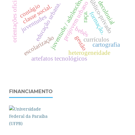
juventude / adolescência.
orientações oficiais
público-privado
decolonial
projovem urbano
.
contágio
.
formação.
raça.
c
l
a
s
s
e
s
o
c
i
a
l
juventudes
e
d
u
c
a
ç
ã
o
u
r
b
a
n
a
bebês
escolarização
gestão
currículos
cartografia
heterogeneidade
artefatos tecnológicos
FINANCIAMENTO