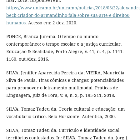
mar. 2018. Disponível em:
https://www.unicamp.br/unicamp/noticias/2018/03/22/alexandre
beck-criador-do-armandinho-fala-sobre-sua-arte-e-direitos-
humanos
. Acesso em: 2 dez. 2020.
PONCE, Branca Jurema. O tempo no mundo
contemporâneo: o tempo escolar e a justiça curricular.
Educação & Realidade, Porto Alegre, v. 41, n. 4, p. 1141-
1160, out./dez. 2016.
SILVA, Jeniffer Aparecida Pereira da; VIEIRA, Mauricéia
Silva de Paula. Tiras cômicas e charges: potencialidades
para promover o letramento multimodal. Práticas de
Linguagem, Juiz de Fora, v. 8, n. 2, p. 195-211, 2018.
SILVA, Tomaz Tadeu da. Teoria cultural e educação: um
vocabulário crítico. Belo Horizonte: Autêntica, 2000.
SILVA, Tomaz Tadeu da. Currículo e identidade social:
territórios contestados. In: SILVA, Tomaz Tadeu da. (org.).