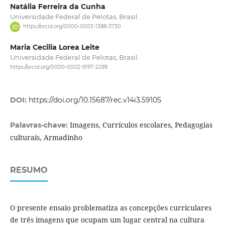
Natália Ferreira da Cunha
Universidade Federal de Pelotas, Brasil.
https://orcid.org/0000-0003-1388-3730
Maria Cecilia Lorea Leite
Universidade Federal de Pelotas, Brasil.
https://orcid.org/0000-0002-9197-2299
DOI:
https://doi.org/10.15687/rec.v14i3.59105
Imagens, Currículos escolares, Pedagogias
Palavras-chave:
culturais, Armadinho
RESUMO
O presente ensaio problematiza as concepções curriculares
de três imagens que ocupam um lugar central na cultura