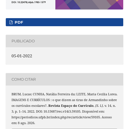
PDF
PUBLICADO
05-01-2022
COMO CITAR
BRUM, Lucas; CUNHA, Natália Ferreira da; LEITE, Maria Cecilia Lorea.
IMAGENS E CURRÍCULOS : o que dizem as tiras de Armandinho sobre
os currículos escolares?.
Revista Espaço do Currículo
,
[S. l.]
, v. 14, n.
3, p. 1–14, 2022. DOI: 10.15687/rec.v14i3.59105. Disponível em:
https://periodicos.ufpb.br/index.php/rec/article/view/59105. Acesso
em: 8 ago. 2026.