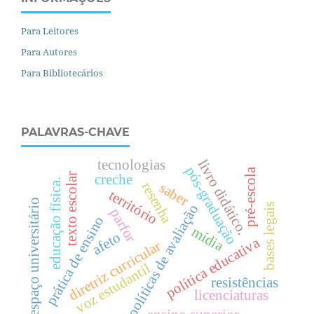
Para Leitores
Para Autores
Para Bibliotecários
PALAVRAS-CHAVE
livro didático.
tecnologias
pós-graduação
pré-escola
texto escolar
creche
.
resenha
saber
território
espaço universitário
bases legais
políticas de avaliação
parfor
e
d
u
c
a
ç
ã
o
f
í
s
i
c
a
prática de ensino
mídia
afeto
política educativa
diretriz curricular
voz estudantil
resistências
licenciaturas