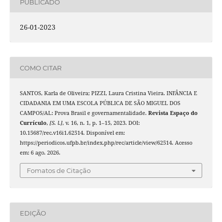
PUBLICADO
26-01-2023
COMO CITAR
SANTOS, Karla de Oliveira; PIZZI, Laura Cristina Vieira. INFÂNCIA E
CIDADANIA EM UMA ESCOLA PÚBLICA DE SÃO MIGUEL DOS
CAMPOS/AL: Prova Brasil e governamentalidade.
Revista Espaço do
Currículo
,
[S. l.]
, v. 16, n. 1, p. 1–15, 2023. DOI:
10.15687/rec.v16i1.62514. Disponível em:
https://periodicos.ufpb.br/index.php/rec/article/view/62514. Acesso
em: 6 ago. 2026.
Fomatos de Citação
EDIÇÃO