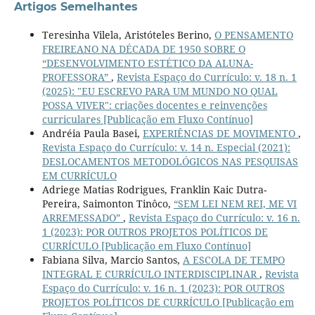
Artigos Semelhantes
Teresinha Vilela, Aristóteles Berino,
O PENSAMENTO
FREIREANO NA DÉCADA DE 1950 SOBRE O
“DESENVOLVIMENTO ESTÉTICO DA ALUNA-
PROFESSORA”
,
Revista Espaço do Currículo: v. 18 n. 1
(2025): "EU ESCREVO PARA UM MUNDO NO QUAL
POSSA VIVER": criações docentes e reinvenções
curriculares [Publicação em Fluxo Contínuo]
Andréia Paula Basei,
EXPERIÊNCIAS DE MOVIMENTO
,
Revista Espaço do Currículo: v. 14 n. Especial (2021):
DESLOCAMENTOS METODOLÓGICOS NAS PESQUISAS
EM CURRÍCULO
Adriege Matias Rodrigues, Franklin Kaic Dutra-
Pereira, Saimonton Tinôco,
“SEM LEI NEM REI, ME VI
ARREMESSADO”
,
Revista Espaço do Currículo: v. 16 n.
1 (2023): POR OUTROS PROJETOS POLÍTICOS DE
CURRÍCULO [Publicação em Fluxo Contínuo]
Fabiana Silva, Marcio Santos,
A ESCOLA DE TEMPO
INTEGRAL E CURRÍCULO INTERDISCIPLINAR
,
Revista
Espaço do Currículo: v. 16 n. 1 (2023): POR OUTROS
PROJETOS POLÍTICOS DE CURRÍCULO [Publicação em