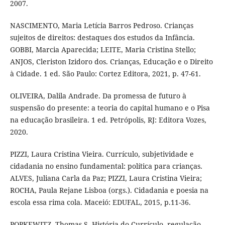
2007.
NASCIMENTO, Maria Letícia Barros Pedroso. Crianças
sujeitos de direitos: destaques dos estudos da Infância.
GOBBI, Marcia Aparecida; LEITE, Maria Cristina Stello;
ANJOS, Cleriston Izidoro dos. Crianças, Educação e o Direito
à Cidade. 1 ed. São Paulo: Cortez Editora, 2021, p. 47-61.
OLIVEIRA, Dalila Andrade. Da promessa de futuro à
suspensão do presente: a teoria do capital humano e o Pisa
na educação brasileira. 1 ed. Petrópolis, RJ: Editora Vozes,
2020.
PIZZI, Laura Cristina Vieira. Currículo, subjetividade e
cidadania no ensino fundamental: política para crianças.
ALVES, Juliana Carla da Paz; PIZZI, Laura Cristina Vieira;
ROCHA, Paula Rejane Lisboa (orgs.). Cidadania e poesia na
escola essa rima cola. Maceió: EDUFAL, 2015, p.11-36.
POPKEWITZ, Thomas S. História do Currículo, regulação