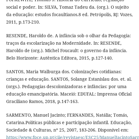
social e poder. In: SILVA, Tomaz Tadeu da. (org.). O sujeito
da educação: estudos focaultianos.8 ed. Petrópolis, RJ: Vozes,
2011, p.173-210.
RESENDE, Haroldo de. A infância sob o olhar da Pedagogia:
traços da escolarização na Modernidade. In: RESENDE,
Haroldo de (org.). Michel Foucault: o governo da infância.
Belo Horizonte: Autêntica Editora, 2015, p.127-140.
SANTOS, Maria Walburga dos. Colonizações cotidianas:
crianças e educação. SANTOS, Solange Estanislau dos. et. al.
(orgs.). Pedagogias descolonizadoras e infâncias: por uma
educação emancipatória. Maceió: EDUFAL: Imprensa Oficial
Graciliano Ramos, 2018, p.147-163.
SARMENTO, Manuel Jacinto; FERNANDES, Natália; Tomás,
Catarina.Políticas públicas e participação infantil. Educação,
Sociedade & Culturas, nº 25, 2007, 183-206. Disponível em:
https://www.fpce.up.pt/ciie/revistaesc/ESC25/ManuelJacintoSa