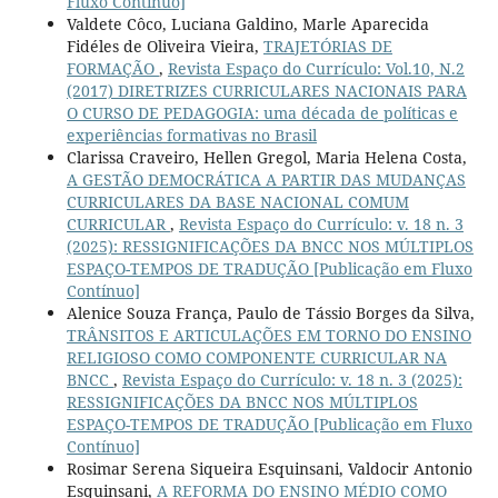
Fluxo Contínuo]
Valdete Côco, Luciana Galdino, Marle Aparecida
Fidéles de Oliveira Vieira,
TRAJETÓRIAS DE
FORMAÇÃO
,
Revista Espaço do Currículo: Vol.10, N.2
(2017) DIRETRIZES CURRICULARES NACIONAIS PARA
O CURSO DE PEDAGOGIA: uma década de políticas e
experiências formativas no Brasil
Clarissa Craveiro, Hellen Gregol, Maria Helena Costa,
A GESTÃO DEMOCRÁTICA A PARTIR DAS MUDANÇAS
CURRICULARES DA BASE NACIONAL COMUM
CURRICULAR
,
Revista Espaço do Currículo: v. 18 n. 3
(2025): RESSIGNIFICAÇÕES DA BNCC NOS MÚLTIPLOS
ESPAÇO-TEMPOS DE TRADUÇÃO [Publicação em Fluxo
Contínuo]
Alenice Souza França, Paulo de Tássio Borges da Silva,
TRÂNSITOS E ARTICULAÇÕES EM TORNO DO ENSINO
RELIGIOSO COMO COMPONENTE CURRICULAR NA
BNCC
,
Revista Espaço do Currículo: v. 18 n. 3 (2025):
RESSIGNIFICAÇÕES DA BNCC NOS MÚLTIPLOS
ESPAÇO-TEMPOS DE TRADUÇÃO [Publicação em Fluxo
Contínuo]
Rosimar Serena Siqueira Esquinsani, Valdocir Antonio
Esquinsani,
A REFORMA DO ENSINO MÉDIO COMO