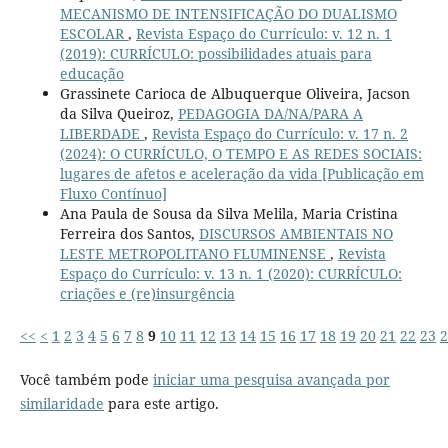
MECANISMO DE INTENSIFICAÇÃO DO DUALISMO
ESCOLAR
,
Revista Espaço do Currículo: v. 12 n. 1
(2019): CURRÍCULO: possibilidades atuais para
educação
Grassinete Carioca de Albuquerque Oliveira, Jacson
da Silva Queiroz,
PEDAGOGIA DA/NA/PARA A
LIBERDADE
,
Revista Espaço do Currículo: v. 17 n. 2
(2024): O CURRÍCULO, O TEMPO E AS REDES SOCIAIS:
lugares de afetos e aceleração da vida [Publicação em
Fluxo Contínuo]
Ana Paula de Sousa da Silva Melila, Maria Cristina
Ferreira dos Santos,
DISCURSOS AMBIENTAIS NO
LESTE METROPOLITANO FLUMINENSE
,
Revista
Espaço do Currículo: v. 13 n. 1 (2020): CURRÍCULO:
criações e (re)insurgência
<<
<
1
2
3
4
5
6
7
8
9
10
11
12
13
14
15
16
17
18
19
20
21
22
23
2
Você também pode
iniciar uma pesquisa avançada por
similaridade
para este artigo.