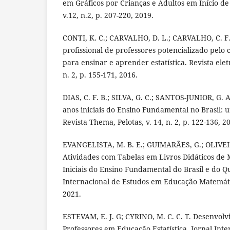
em Gráficos por Crianças e Adultos em Início de
v.12, n.2, p. 207-220, 2019.
CONTI, K. C.; CARVALHO, D. L.; CARVALHO, C. F
profissional de professores potencializado pelo 
para ensinar e aprender estatística. Revista ele
n. 2, p. 155-171, 2016.
DIAS, C. F. B.; SILVA, G. C.; SANTOS-JUNIOR, G. 
anos iniciais do Ensino Fundamental no Brasil: u
Revista Thema, Pelotas, v. 14, n. 2, p. 122-136, 2
EVANGELISTA, M. B. E.; GUIMARÃES, G.; OLIVEIR
Atividades com Tabelas em Livros Didáticos de
Iniciais do Ensino Fundamental do Brasil e do Q
Internacional de Estudos em Educação Matemática,
2021.
ESTEVAM, E. J. G; CYRINO, M. C. C. T. Desenvolv
Professores em Educação Estatística. Jornal Int