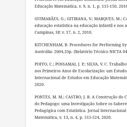
Educação Matemática, v. 9, n. 1, p. 115-150, 201
GUIMARÃES, G.; GITIRANA, V.; MARQUES, M.; C
educação estatística na educação infantil e nos an
Campinas, SP, v. 17, n. 2, 2010.
KITCHENHAM, B. Procedures for Performing Sys
Austrália: 2004,33p. (Relatório Técnico NICTA 0
POFFO, C.; POSSAMAI, J. P.; SILVA, V. C. Trabalh
nos Primeiros Anos de Escolarização: um Estudo 
Internacional de Estudos em Educação Matemática
2020.
PONTES, M. M.; CASTRO, J. B. A Construção do
do Pedagogo: uma Investigação Sobre os Saberes
Pedagógica com Estatística. Jornal Internacion
Matemática, v. 13, n. 4, p. 515-524, 2020.