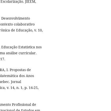
 Escolarização. JIEEM,
. Desenvolvimento
contexto colaborativo
trônica de Educação, v. 10,
A Educação Estatística nos
ma análise curricular.
017.
A, I. Propostas de
 Matemática dos Anos
uebec. Jornal
 v. 14, n. 1, p. 14-25,
imento Profissional de
ernacional de Estudos em