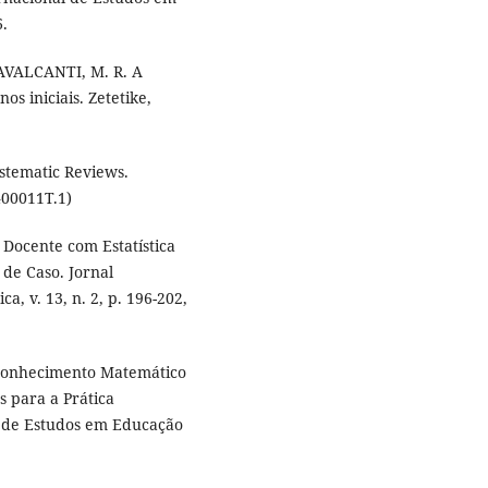
6.
AVALCANTI, M. R. A
os iniciais. Zetetike,
tematic Reviews.
400011T.1)
o Docente com Estatística
de Caso. Jornal
, v. 13, n. 2, p. 196-202,
 Conhecimento Matemático
 para a Prática
al de Estudos em Educação