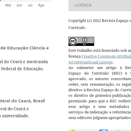
LICENÇA
Copyright (c) 2022 Revista Espaço 
Currículo
l de Educação Ciência e
Este trabalho está licenciado sob 
licença
Creative Commons Attribu
al do Ceará e mestranda
4.0 International License
.
Ao submeter um artigo à Rev
o Federal de Educação,
Espaço do Currículo (REC) e t
aprovado, os autores concorda
ceder, sem remuneração, os segui
direitos à Revista Espaço do Currí
os direitos de primeira publicaçã
eral do Ceará, Brasil
permissão para que a REC redistr
esse artigo e seus metadados
ral do Ceará e
serviços de indexação e referênci
 universidade.
seus editores julguem apropriados