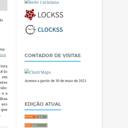
do
uma
tion
CONTADOR DE VISITAS
ista
ê-lo
m em
Acessos a partir de 30 de maio de 2021
ntes
culo:
o e a
ibua
 aos
EDIÇÃO ATUAL
a que
.