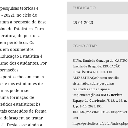
pesquisas teóricas e
PUBLICADO
- 2022), no ciclo de
futam a proposta da Base
25-01-2023
no de Estatística. Para
iteratura, de pesquisas
 em periódicos. Os
COMO CITAR
os em documentos
Educação Estatística é
SILVA, Danielle Gonzaga da; CASTRO
smo dos estudantes. Por
Juscileide Braga de. EDUCAÇÃO
nformações
ESTATÍSTICA NO CICLO DE
is pontos chocam com a
ALFABETIZAÇÃO: uma revisão
arte dos estudantes de
sistemática sobre pesquisas
realizadas antes e após a
cunas podem ser
implementação da BNCC.
Revista
e uma formação de
Espaço do Currículo
,
[S. l.]
, v. 16, n.
údos estatísticos; b)
1, p. 1–15, 2023. DOI:
tais conteúdos de forma
10.15687/rec.v16i1.63178. Disponível
 a defasagem ao tratar
em:
https://periodicos.ufpb.br/index.php/
il. Destaca-se ainda a