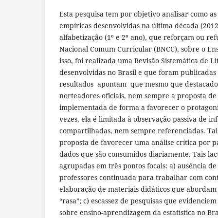
Esta pesquisa tem por objetivo analisar como as 
empíricas desenvolvidas na última década (2012 
alfabetização (1º e 2º ano), que reforçam ou re
Nacional Comum Curricular (BNCC), sobre o Ensi
isso, foi realizada uma Revisão Sistemática de L
desenvolvidas no Brasil e que foram publicadas
resultados apontam que mesmo que destacad
norteadores oficiais, nem sempre a proposta de 
implementada de forma a favorecer o protagoni
vezes, ela é limitada à observação passiva de i
compartilhadas, nem sempre referenciadas. Ta
proposta de favorecer uma análise crítica por p
dados que são consumidos diariamente. Tais la
agrupadas em três pontos focais: a) ausência d
professores continuada para trabalhar com conte
elaboração de materiais didáticos que abordam 
“rasa”; c) escassez de pesquisas que evidenciem
sobre ensino-aprendizagem da estatística no Bras