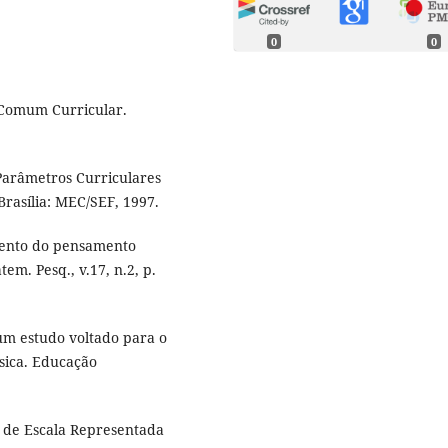
0
0
 Comum Curricular.
Parâmetros Curriculares
Brasília: MEC/SEF, 1997.
mento do pensamento
em. Pesq., v.17, n.2, p.
 um estudo voltado para o
sica. Educação
de Escala Representada