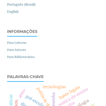
Português (Brasil)
English
INFORMAÇÕES
Para Leitores
Para Autores
Para Bibliotecários
PALAVRAS-CHAVE
bases legais
tecnologias
prática de ensino
políticas de avaliação
afeto
resenha
pré-escola
psicologia
parfor