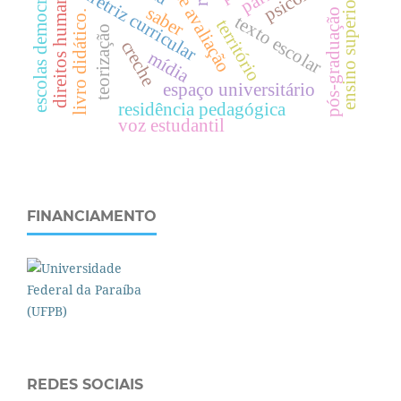
escolas democráticas
.
diretriz curricular
.
saber
pós-graduação
livro didático.
texto escolar
território
teorização
creche
d
i
r
e
i
t
o
s
h
u
m
a
n
o
s
mídia
e
n
s
i
n
o
s
u
p
e
r
i
o
r
espaço universitário
residência pedagógica
voz estudantil
FINANCIAMENTO
REDES SOCIAIS