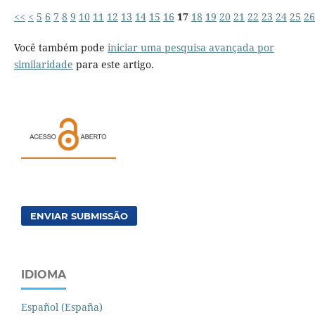
<<
<
5
6
7
8
9
10
11
12
13
14
15
16
17
18
19
20
21
22
23
24
25
26
Você também pode
iniciar uma pesquisa avançada por
similaridade
para este artigo.
ENVIAR SUBMISSÃO
IDIOMA
Español (España)