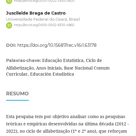
https://orcid.org/0000-0002-2455-0600
Juscileide Braga de Castro
Universidade Federal do Ceará, Brasil
https://orcid.org/0000-0002-6530-4860
DOI:
https://doi.org/10.15687/rec.v16i1.63178
Educação Estatística, Ciclo de
Palavras-chave:
Alfabetização, Anos Iniciais, Base Nacional Comum
Curricular, Educación Estadística
RESUMO
Esta pesquisa tem por objetivo analisar como as pesquisas
teóricas e empíricas desenvolvidas na última década (2012 -
2022), no ciclo de alfabetização (1º e 2º ano), que reforçam