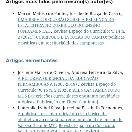
Artigos mais lidos pelo mesmo(s) autor(es)
Márcio Matoso de Pontes, Juscileide Braga de Castro,
UMA BREVE DISCUSSÃO SOBRE A PRESENÇA DA
ESTATÍSTICA NO CURRÍCULO DO ENSINO
FUNDAMENTAL
,
Revista Espaço do Currículo: v. 14 n.
2 (2021): CURRÍCULO E ESCOLAS DO CAMPO: políticas
e práticas em territorialidades camponesas
Artigos Semelhantes
Josilene Maria de Oliveira, Andréia Ferreira da Silva,
A REFORMA GERENCIAL DA EDUCAÇÃO
PERNAMBUCANA (2007-2018)
,
Revista Espaço do
Currículo: v. 16 n. 2 (2023): REENCANTAMENTO DO
MUNDO: criações curriculares enquanto novidades
utópicas [Publicação em Fluxo Contínuo]
Ludemila Izabel Silva, Jorcelina Elisabeth Fernandes,
A política curricular oficial do ciclo básico de
alfabetização cidadã na rede municipal de ensino de
Várzea Grande-MT
,
Revista Espaço do Currículo:
Vol.3, n.1 (2010) POLÍTICAS DE CURRÍCULO: