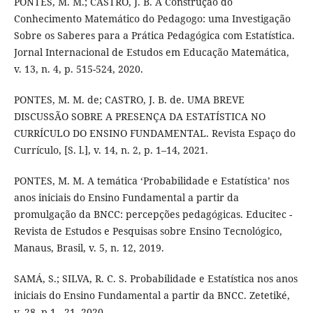
PONTES, M. M.; CASTRO, J. B. A Construção do
Conhecimento Matemático do Pedagogo: uma Investigação
Sobre os Saberes para a Prática Pedagógica com Estatística.
Jornal Internacional de Estudos em Educação Matemática,
v. 13, n. 4, p. 515-524, 2020.
PONTES, M. M. de; CASTRO, J. B. de. UMA BREVE
DISCUSSÃO SOBRE A PRESENÇA DA ESTATÍSTICA NO
CURRÍCULO DO ENSINO FUNDAMENTAL. Revista Espaço do
Currículo, [S. l.], v. 14, n. 2, p. 1–14, 2021.
PONTES, M. M. A temática ‘Probabilidade e Estatística’ nos
anos iniciais do Ensino Fundamental a partir da
promulgação da BNCC: percepções pedagógicas. Educitec -
Revista de Estudos e Pesquisas sobre Ensino Tecnológico,
Manaus, Brasil, v. 5, n. 12, 2019.
SAMÁ, S.; SILVA, R. C. S. Probabilidade e Estatística nos anos
iniciais do Ensino Fundamental a partir da BNCC. Zetetiké,
v. 28, p.1 - 21, 2020.