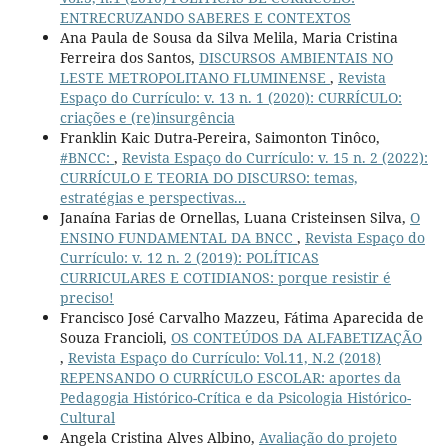
ENTRECRUZANDO SABERES E CONTEXTOS
Ana Paula de Sousa da Silva Melila, Maria Cristina
Ferreira dos Santos,
DISCURSOS AMBIENTAIS NO
LESTE METROPOLITANO FLUMINENSE
,
Revista
Espaço do Currículo: v. 13 n. 1 (2020): CURRÍCULO:
criações e (re)insurgência
Franklin Kaic Dutra-Pereira, Saimonton Tinôco,
#BNCC:
,
Revista Espaço do Currículo: v. 15 n. 2 (2022):
CURRÍCULO E TEORIA DO DISCURSO: temas,
estratégias e perspectivas...
Janaína Farias de Ornellas, Luana Cristeinsen Silva,
O
ENSINO FUNDAMENTAL DA BNCC
,
Revista Espaço do
Currículo: v. 12 n. 2 (2019): POLÍTICAS
CURRICULARES E COTIDIANOS: porque resistir é
preciso!
Francisco José Carvalho Mazzeu, Fátima Aparecida de
Souza Francioli,
OS CONTEÚDOS DA ALFABETIZAÇÃO
,
Revista Espaço do Currículo: Vol.11, N.2 (2018)
REPENSANDO O CURRÍCULO ESCOLAR: aportes da
Pedagogia Histórico-Crítica e da Psicologia Histórico-
Cultural
Angela Cristina Alves Albino,
Avaliação do projeto