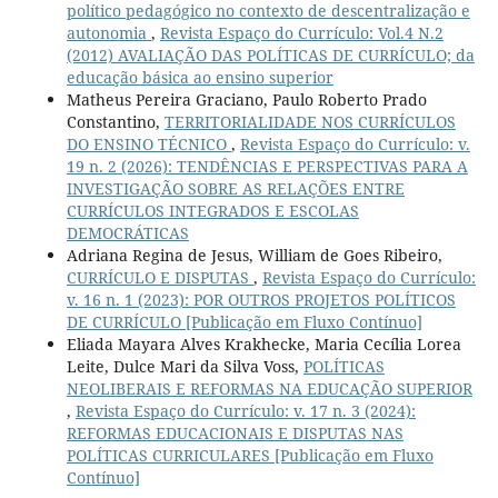
político pedagógico no contexto de descentralização e
autonomia
,
Revista Espaço do Currículo: Vol.4 N.2
(2012) AVALIAÇÃO DAS POLÍTICAS DE CURRÍCULO; da
educação básica ao ensino superior
Matheus Pereira Graciano, Paulo Roberto Prado
Constantino,
TERRITORIALIDADE NOS CURRÍCULOS
DO ENSINO TÉCNICO
,
Revista Espaço do Currículo: v.
19 n. 2 (2026): TENDÊNCIAS E PERSPECTIVAS PARA A
INVESTIGAÇÃO SOBRE AS RELAÇÕES ENTRE
CURRÍCULOS INTEGRADOS E ESCOLAS
DEMOCRÁTICAS
Adriana Regina de Jesus, William de Goes Ribeiro,
CURRÍCULO E DISPUTAS
,
Revista Espaço do Currículo:
v. 16 n. 1 (2023): POR OUTROS PROJETOS POLÍTICOS
DE CURRÍCULO [Publicação em Fluxo Contínuo]
Eliada Mayara Alves Krakhecke, Maria Cecília Lorea
Leite, Dulce Mari da Silva Voss,
POLÍTICAS
NEOLIBERAIS E REFORMAS NA EDUCAÇÃO SUPERIOR
,
Revista Espaço do Currículo: v. 17 n. 3 (2024):
REFORMAS EDUCACIONAIS E DISPUTAS NAS
POLÍTICAS CURRICULARES [Publicação em Fluxo
Contínuo]