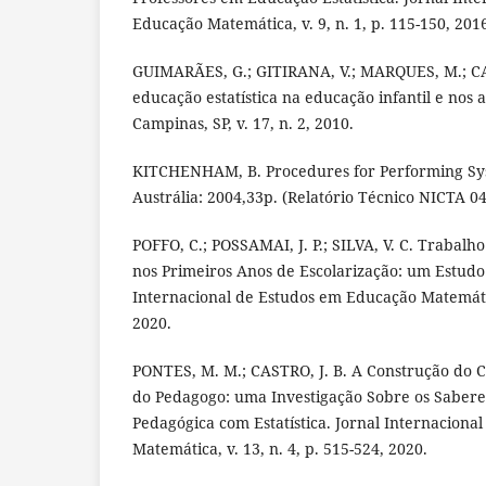
Educação Matemática, v. 9, n. 1, p. 115-150, 201
GUIMARÃES, G.; GITIRANA, V.; MARQUES, M.; C
educação estatística na educação infantil e nos an
Campinas, SP, v. 17, n. 2, 2010.
KITCHENHAM, B. Procedures for Performing Sys
Austrália: 2004,33p. (Relatório Técnico NICTA 0
POFFO, C.; POSSAMAI, J. P.; SILVA, V. C. Trabalh
nos Primeiros Anos de Escolarização: um Estudo 
Internacional de Estudos em Educação Matemática
2020.
PONTES, M. M.; CASTRO, J. B. A Construção do
do Pedagogo: uma Investigação Sobre os Saberes
Pedagógica com Estatística. Jornal Internacion
Matemática, v. 13, n. 4, p. 515-524, 2020.