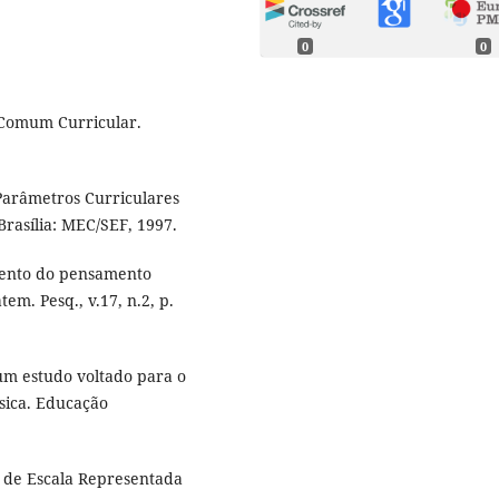
0
0
 Comum Curricular.
Parâmetros Curriculares
Brasília: MEC/SEF, 1997.
mento do pensamento
em. Pesq., v.17, n.2, p.
 um estudo voltado para o
sica. Educação
de Escala Representada