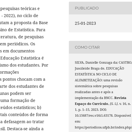
pesquisas teóricas e
PUBLICADO
- 2022), no ciclo de
futam a proposta da Base
25-01-2023
no de Estatística. Para
iteratura, de pesquisas
 em periódicos. Os
COMO CITAR
os em documentos
Educação Estatística é
SILVA, Danielle Gonzaga da; CASTRO
smo dos estudantes. Por
Juscileide Braga de. EDUCAÇÃO
nformações
ESTATÍSTICA NO CICLO DE
is pontos chocam com a
ALFABETIZAÇÃO: uma revisão
arte dos estudantes de
sistemática sobre pesquisas
realizadas antes e após a
cunas podem ser
implementação da BNCC.
Revista
e uma formação de
Espaço do Currículo
,
[S. l.]
, v. 16, n.
údos estatísticos; b)
1, p. 1–15, 2023. DOI:
tais conteúdos de forma
10.15687/rec.v16i1.63178. Disponível
 a defasagem ao tratar
em:
https://periodicos.ufpb.br/index.php/
il. Destaca-se ainda a