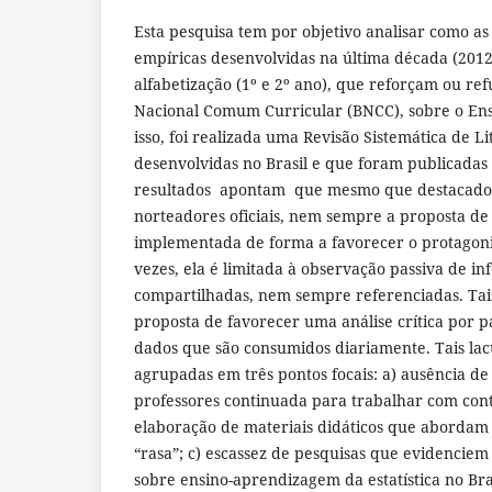
Esta pesquisa tem por objetivo analisar como as 
empíricas desenvolvidas na última década (2012 
alfabetização (1º e 2º ano), que reforçam ou re
Nacional Comum Curricular (BNCC), sobre o Ensi
isso, foi realizada uma Revisão Sistemática de L
desenvolvidas no Brasil e que foram publicadas
resultados apontam que mesmo que destacad
norteadores oficiais, nem sempre a proposta de 
implementada de forma a favorecer o protagoni
vezes, ela é limitada à observação passiva de i
compartilhadas, nem sempre referenciadas. Ta
proposta de favorecer uma análise crítica por p
dados que são consumidos diariamente. Tais la
agrupadas em três pontos focais: a) ausência d
professores continuada para trabalhar com conte
elaboração de materiais didáticos que abordam 
“rasa”; c) escassez de pesquisas que evidenciem
sobre ensino-aprendizagem da estatística no Bras