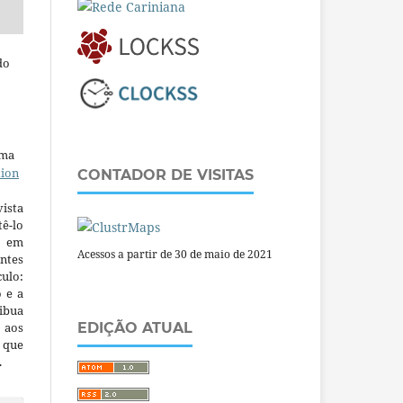
do
uma
tion
CONTADOR DE VISITAS
ista
ê-lo
m em
Acessos a partir de 30 de maio de 2021
ntes
culo:
o e a
ibua
 aos
EDIÇÃO ATUAL
a que
.