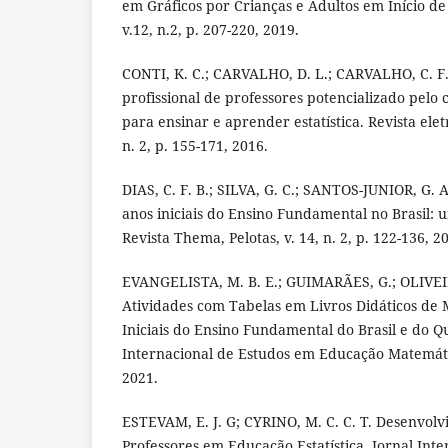
em Gráficos por Crianças e Adultos em Início de
v.12, n.2, p. 207-220, 2019.
CONTI, K. C.; CARVALHO, D. L.; CARVALHO, C. F
profissional de professores potencializado pelo 
para ensinar e aprender estatística. Revista ele
n. 2, p. 155-171, 2016.
DIAS, C. F. B.; SILVA, G. C.; SANTOS-JUNIOR, G. 
anos iniciais do Ensino Fundamental no Brasil: u
Revista Thema, Pelotas, v. 14, n. 2, p. 122-136, 2
EVANGELISTA, M. B. E.; GUIMARÃES, G.; OLIVEIR
Atividades com Tabelas em Livros Didáticos de
Iniciais do Ensino Fundamental do Brasil e do Q
Internacional de Estudos em Educação Matemática,
2021.
ESTEVAM, E. J. G; CYRINO, M. C. C. T. Desenvolv
Professores em Educação Estatística. Jornal Int