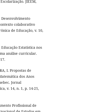
 Escolarização. JIEEM,
. Desenvolvimento
contexto colaborativo
trônica de Educação, v. 10,
A Educação Estatística nos
ma análise curricular.
017.
A, I. Propostas de
 Matemática dos Anos
uebec. Jornal
 v. 14, n. 1, p. 14-25,
imento Profissional de
ernacional de Estudos em