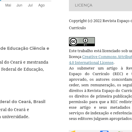
LICENÇA
Copyright (c) 2022 Revista Espaço 
Currículo
l de Educação Ciência e
Este trabalho está licenciado sob 
licença
Creative Commons Attribu
al do Ceará e mestranda
4.0 International License
.
Ao submeter um artigo à Rev
o Federal de Educação,
Espaço do Currículo (REC) e t
aprovado, os autores concorda
ceder, sem remuneração, os segui
direitos à Revista Espaço do Currí
os direitos de primeira publicaçã
eral do Ceará, Brasil
permissão para que a REC redistr
esse artigo e seus metadados
ral do Ceará e
serviços de indexação e referênci
 universidade.
seus editores julguem apropriados