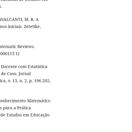
6.
AVALCANTI, M. R. A
os iniciais. Zetetike,
tematic Reviews.
400011T.1)
o Docente com Estatística
de Caso. Jornal
, v. 13, n. 2, p. 196-202,
 Conhecimento Matemático
 para a Prática
al de Estudos em Educação