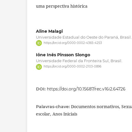
uma perspectiva histórica
Aline Malagi
Universidade Estadual do Oeste do Paraná, Brasil.
https://orcid.org/0000-0002-4365-4253
Iône Inês Pinsson Slongo
Universidade Federal da Fronteira Sul, Brasil.
https://orcid.org/0000-0002-2103-0896
DOI:
https://doi.org/10.15687/rec.v16i2.64726
Documentos normativos, Sexua
Palavras-chave:
escolar, Anos Iniciais