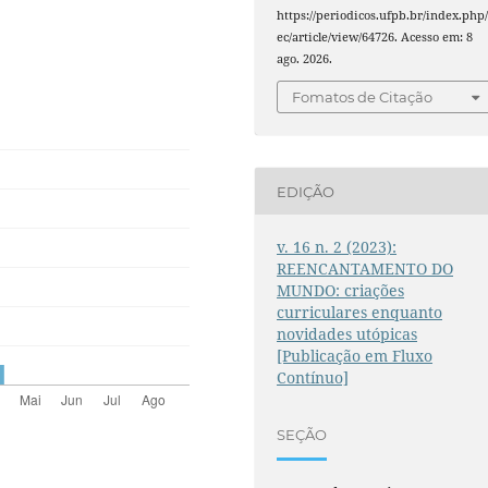
https://periodicos.ufpb.br/index.php/
ec/article/view/64726. Acesso em: 8
ago. 2026.
Fomatos de Citação
EDIÇÃO
v. 16 n. 2 (2023):
REENCANTAMENTO DO
MUNDO: criações
curriculares enquanto
novidades utópicas
[Publicação em Fluxo
Contínuo]
SEÇÃO