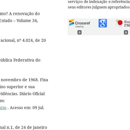
serviços de indexação e referênci
seus editores julguem apropriados
smo? A renovação do
 Estado – Volume 34,
0
0
acional, nº 4.024, de 20
pública Federativa do
e novembro de 1968. Fixa
no superior e sua
idências. Diário Oficial
em:
.htm
. Acesso em: 09 jul.
al n.1, de 24 de janeiro