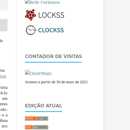
do
CONTADOR DE VISITAS
uma
tion
Acessos a partir de 30 de maio de 2021
ista
ê-lo
m em
ntes
EDIÇÃO ATUAL
culo:
o e a
ibua
 aos