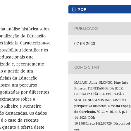
PDF
ma análise histórica sobre
PUBLICADO
cionalização da Educação
s iniciais. Caracterizou-se
07-06-2023
ssibilitou identificar os
e educacionais que
lizada e, recentemente
COMO CITAR
do a partir de um
oficiais da Educação
MALAGI, Aline; SLONGO, Iône Inês
 mostra um percurso
Pinsson. ITINERÁRIOS DA (DES)
agonizadas por diferentes
OFICIALIZAÇÃO DA EDUCAÇÃO
hecimentos sobre a
SEXUAL NOS ANOS INICIAIS: uma
do Ribeiro e Monteiro
perspectiva histórica.
Revista Espaç
do Currículo
,
[S. l.]
, v. 16, n. 2, p. 1–
são destacadas. Os dados
14, 2023. DOI:
é o caso da recente
10.15687/rec.v16i2.64726. Disponível
a quanto à oferta deste
em: