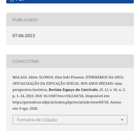
PUBLICADO
07-06-2023
COMO CITAR
MALAGI, Aline; SLONGO, Iône Inês Pinsson. ITINERÁRIOS DA (DES)
OFICIALIZAÇÃO DA EDUCAÇÃO SEXUAL NOS ANOS INICIAIS: uma
perspectiva histórica.
Revista Espaço do Currículo
,
[S. l.]
, v. 16, n. 2,
p. 1–14, 2023. DOI: 10.15687/rec.v16i2.64726. Disponível em:
https://periodicos.ufpb.br/index.php/rec/article/view/64726. Acesso
em: 9 ago. 2026.
Fomatos de Citação