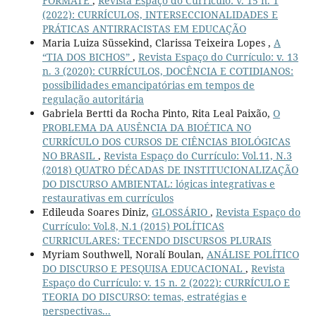
FORMATE
,
Revista Espaço do Currículo: v. 15 n. 1
(2022): CURRÍCULOS, INTERSECCIONALIDADES E
PRÁTICAS ANTIRRACISTAS EM EDUCAÇÃO
Maria Luiza Süssekind, Clarissa Teixeira Lopes ,
A
“TIA DOS BICHOS”
,
Revista Espaço do Currículo: v. 13
n. 3 (2020): CURRÍCULOS, DOCÊNCIA E COTIDIANOS:
possibilidades emancipatórias em tempos de
regulação autoritária
Gabriela Bertti da Rocha Pinto, Rita Leal Paixão,
O
PROBLEMA DA AUSÊNCIA DA BIOÉTICA NO
CURRÍCULO DOS CURSOS DE CIÊNCIAS BIOLÓGICAS
NO BRASIL
,
Revista Espaço do Currículo: Vol.11, N.3
(2018) QUATRO DÉCADAS DE INSTITUCIONALIZAÇÃO
DO DISCURSO AMBIENTAL: lógicas integrativas e
restaurativas em currículos
Edileuda Soares Diniz,
GLOSSÁRIO
,
Revista Espaço do
Currículo: Vol.8, N.1 (2015) POLÍTICAS
CURRICULARES: TECENDO DISCURSOS PLURAIS
Myriam Southwell, Noralí Boulan,
ANÁLISE POLÍTICO
DO DISCURSO E PESQUISA EDUCACIONAL
,
Revista
Espaço do Currículo: v. 15 n. 2 (2022): CURRÍCULO E
TEORIA DO DISCURSO: temas, estratégias e
perspectivas...