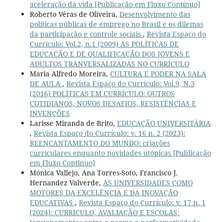
aceleração da vida [Publicação em Fluxo Contínuo]
Roberto Véras de Oliveira,
Desenvolvimento das
políticas públicas de emprego no Brasil e os dilemas
da participação e controle sociais
,
Revista Espaço do
Currículo: Vol.2, n.1 (2009) AS POLÍTICAS DE
EDUCAÇÃO E DE QUALIFICAÇÃO DOS JOVENS E
ADULTOS TRANVERSALIZADAS NO CURRÍCULO
Maria Alfredo Moreira,
CULTURA E PODER NA SALA
DE AULA
,
Revista Espaço do Currículo: Vol.9, N.3
(2016) POLÍTICAS EM CURRÍCULO: OUTROS
COTIDIANOS, NOVOS DESAFIOS, RESISTÊNCIAS E
INVENÇÕES
Larisse Miranda de Brito,
EDUCAÇÃO UNIVERSITÁRIA
,
Revista Espaço do Currículo: v. 16 n. 2 (2023):
REENCANTAMENTO DO MUNDO: criações
curriculares enquanto novidades utópicas [Publicação
em Fluxo Contínuo]
Mónica Vallejo, Ana Torres-Soto, Francisco J.
Hernandez Valverde,
AS UNIVERSIDADES COMO
MOTORES DA EXCELÊNCIA E DA INOVAÇÃO
EDUCATIVAS
,
Revista Espaço do Currículo: v. 17 n. 1
(2024): CURRICULO, AVALIAÇÃO E ESCOLAS: