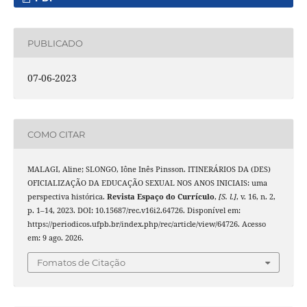
PUBLICADO
07-06-2023
COMO CITAR
MALAGI, Aline; SLONGO, Iône Inês Pinsson. ITINERÁRIOS DA (DES)
OFICIALIZAÇÃO DA EDUCAÇÃO SEXUAL NOS ANOS INICIAIS: uma
perspectiva histórica.
Revista Espaço do Currículo
,
[S. l.]
, v. 16, n. 2,
p. 1–14, 2023. DOI: 10.15687/rec.v16i2.64726. Disponível em:
https://periodicos.ufpb.br/index.php/rec/article/view/64726. Acesso
em: 9 ago. 2026.
Fomatos de Citação