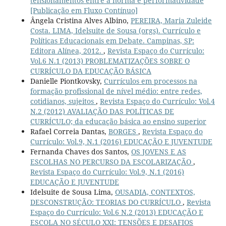
tensionamentos entre a norma e performatividade
[Publicação em Fluxo Contínuo]
Ângela Cristina Alves Albino,
PEREIRA, Maria Zuleide
Costa. LIMA, Idelsuite de Sousa (orgs). Currículo e
Políticas Educacionais em Debate. Campinas, SP:
Editora Alínea, 2012.
,
Revista Espaço do Currículo:
Vol.6 N.1 (2013) PROBLEMATIZAÇÕES SOBRE O
CURRÍCULO DA EDUCAÇÃO BÁSICA
Danielle Piontkovsky,
Currículos em processos na
formação profissional de nível médio: entre redes,
cotidianos, sujeitos
,
Revista Espaço do Currículo: Vol.4
N.2 (2012) AVALIAÇÃO DAS POLÍTICAS DE
CURRÍCULO; da educação básica ao ensino superior
Rafael Correia Dantas,
BORGES
,
Revista Espaço do
Currículo: Vol.9, N.1 (2016) EDUCAÇÃO E JUVENTUDE
Fernanda Chaves dos Santos,
OS JOVENS E AS
ESCOLHAS NO PERCURSO DA ESCOLARIZAÇÃO
,
Revista Espaço do Currículo: Vol.9, N.1 (2016)
EDUCAÇÃO E JUVENTUDE
Idelsuite de Sousa Lima,
OUSADIA, CONTEXTOS,
DESCONSTRUÇÃO: TEORIAS DO CURRÍCULO
,
Revista
Espaço do Currículo: Vol.6 N.2 (2013) EDUCAÇÃO E
ESCOLA NO SÉCULO XXI: TENSÕES E DESAFIOS