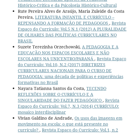
Histórico-Crítica e da Psicologia Histórico-Cultural
Rute Pereira Alves de Araújo, Maria Zuleide da Costa
Pereira,
LITERATURA INFANTIL E CURRÍCULO –
REPENSANDO A FORMAÇÃO DE PEDAGOGOS
,
Revista
Espaço do Currículo: Vol.5 N.1 (2012) A PLURALIDADE
DE OLHARES DAS POLÍTICAS CURRICULARES NO
BRASIL
Suzete Terezinha Orzechowski,
A PEDAGOGIA E A
EDUCAÇÃO NOS ESPAÇOS ESCOLARES E NÃO
ESCOLARES NA UNICENTRO/PARANÁ
,
Revista Espaço
do Currículo: Vol.10, N.2 (2017) DIRETRIZES
CURRICULARES NACIONAIS PARA O CURSO DE
PEDAGOGIA: uma década de políticas e experiências
formativas no Brasil
Nayara Tatianna Santos da Costa,
TECENDO
REFLEXÕES SOBRE O CURRÍCULO E A
SINGULARIDADE DO FAZER PEDAGÓGICO
,
Revista
Espaço do Currículo: Vol.7, N.3 (2014) CURRÍCULO:
mosaico interdisciplinar
Vivian Galdino de Andrade,
Os usos das imagens em
movimento na escola: o que está presente no
currículo?
,
Revista Espaço do Currículo: Vol.1, n.2