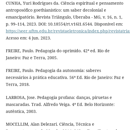
CUNHA, Yuri Rodrigues da. Ciência espiritual e pensamento
antroposófico goethianístico: um saber decolonial e
emancipatório. Revista Triângulo, Uberaba - MG, v. 16, n. 1,
p. 99–114, 2023. DOI: 10.18554/rt.v16i1.6544. Disponível em:
https://seer.uftm.edu.br/revistaeletronica/index.php/revistatri
Acesso em: 4 jun. 2023.
FREIRE, Paulo. Pedagogia do oprimido. 42ª ed. Rio de
Janeiro: Paz e Terra, 2005.
FREIRE, Paulo. Pedagogia da autonomia: saberes
necessários à prática educativa. 56ª Ed. Rio de Janeiro: Paz e
Terra, 2018.
LARROSA, Jose. Pedagogia profana: danças, piruetas e
mascaradas. Trad. Alfredo Veiga. 4ª Ed. Belo Horizonte:
autêntica, 2003.
MOCELLIM, Alan Delezari. Ciência, Técnica e