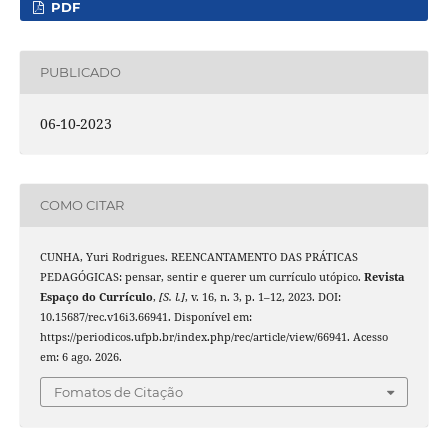
PDF
PUBLICADO
06-10-2023
COMO CITAR
CUNHA, Yuri Rodrigues. REENCANTAMENTO DAS PRÁTICAS
PEDAGÓGICAS: pensar, sentir e querer um currículo utópico.
Revista
Espaço do Currículo
,
[S. l.]
, v. 16, n. 3, p. 1–12, 2023. DOI:
10.15687/rec.v16i3.66941. Disponível em:
https://periodicos.ufpb.br/index.php/rec/article/view/66941. Acesso
em: 6 ago. 2026.
Fomatos de Citação