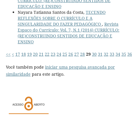
CURRÍCULO: (RE)CONSTRUINDO SENTIDOS DE
EDUCAÇÃO E ENSINO
Nayara Tatianna Santos da Costa,
TECENDO
REFLEXÕES SOBRE O CURRÍCULO E A
SINGULARIDADE DO FAZER PEDAGÓGICO
,
Revista
Espaço do Currículo: Vol. 7, N.1 (2014) CURRÍCULO:
(RE)CONSTRUINDO SENTIDOS DE EDUCAÇÃO E
ENSINO
<<
<
17
18
19
20
21
22
23
24
25
26
27
28
29
30
31
32
33
34
35
36
Você também pode
iniciar uma pesquisa avançada por
similaridade
para este artigo.