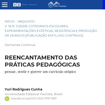
INÍCIO
/
ARQUIVOS
/
V. 16 N. 3 (2023): COTIDIANOS ESCOLARES,
EXPERIMENTAÇÕES ESTÉTICAS, RESISTÊNCIA E PRODUÇÃO
DE MUNDOS [PUBLICAÇÃO EM FLUXO CONTÍNUO]
/
Demanda Contínua
REENCANTAMENTO DAS
PRÁTICAS PEDAGÓGICAS
pensar, sentir e querer um currículo utópico
Yuri Rodrigues Cunha
Universidade Estadual Paulista, Brasil.
https://orcid.org/0000-0002-9797-9387