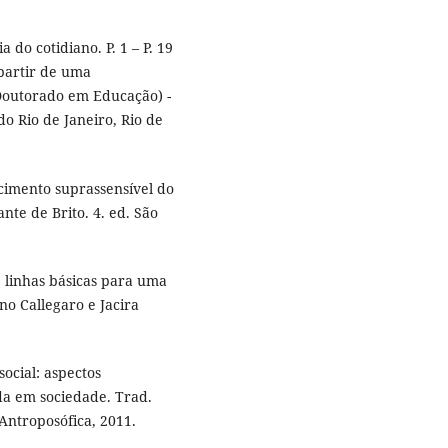
do cotidiano. P. 1 – P. 19
 partir de uma
(Doutorado em Educação) -
o Rio de Janeiro, Rio de
cimento suprassensível do
te de Brito. 4. ed. São
 linhas básicas para uma
no Callegaro e Jacira
ocial: aspectos
ida em sociedade. Trad.
 Antroposófica, 2011.