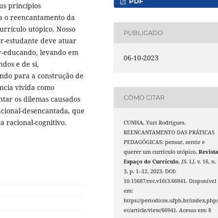
PDF
us princípios
ra o reencantamento da
urrículo utópico. Nosso
PUBLICADO
r-estudante deve atuar
or-educando, levando em
06-10-2023
dos e de si,
indo para a construção de
encia vivida como
COMO CITAR
tar os dilemas causados
acional-desencantada, que
 racional-cognitivo.
CUNHA, Yuri Rodrigues.
REENCANTAMENTO DAS PRÁTICAS
PEDAGÓGICAS: pensar, sentir e
querer um currículo utópico.
Revist
Espaço do Currículo
,
[S. l.]
, v. 16, n.
3, p. 1–12, 2023. DOI:
10.15687/rec.v16i3.66941. Disponível
em:
https://periodicos.ufpb.br/index.php/
ec/article/view/66941. Acesso em: 8