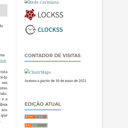
do
uma
CONTADOR DE VISITAS
tion
ista
ê-lo
Acessos a partir de 30 de maio de 2021
m em
ntes
culo:
o e a
EDIÇÃO ATUAL
ibua
 aos
a que
.