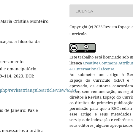
LICENÇA
 Maria Cristina Monteiro.
Copyright (c) 2023 Revista Espaço 
Currículo
ação: a filosofia da
Este trabalho está licenciado sob 
e pensamento
licença
Creative Commons Attribu
al e emancipatório.
4.0 International License
.
Ao submeter um artigo à Rev
99–114, 2023. DOI:
Espaço do Currículo (REC) e t
aprovado, os autores concorda
.php/revistatriangulo/article/view/6544
.
ceder, sem remuneração, os segui
direitos à Revista Espaço do Currí
os direitos de primeira publicaçã
permissão para que a REC redistr
o de Janeiro: Paz e
esse artigo e seus metadados
serviços de indexação e referênci
seus editores julguem apropriados
 necessários à prática