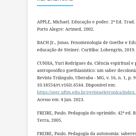
APPLE, Michael. Educação e poder. 2ª Ed. Trad.
Porto Alegre: Artmed, 2002.
BACH Jr., Jonas. Fenomenologia de Goethe e Educ
educação de Steiner. Curitiba: Lohengrin, 2019.
CUNHA, Yuri Rodrigues da. Ciência espiritual 
antroposófico goethianístico: um saber decoloni
Revista Triângulo, Uberaba - MG, v. 16, n. 1, p. 
10.18554/rt.v16i1.6544. Disponível em:
https://seer.uftm.edu.br/revistaeletronica/index
Acesso em: 4 jun. 2023.
FREIRE, Paulo. Pedagogia do oprimido. 42ª ed. Ri
Terra, 2005.
FREIRE, Paulo. Pedagogia da autonomia: saberes