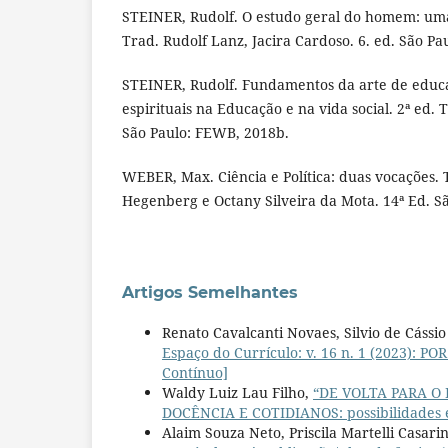
STEINER, Rudolf. O estudo geral do homem: um
Trad. Rudolf Lanz, Jacira Cardoso. 6. ed. São Pa
STEINER, Rudolf. Fundamentos da arte de educa
espirituais na Educação e na vida social. 2ª ed. 
São Paulo: FEWB, 2018b.
WEBER, Max. Ciência e Política: duas vocações. 
Hegenberg e Octany Silveira da Mota. 14ª Ed. São
Artigos Semelhantes
Renato Cavalcanti Novaes, Silvio de Cássio
Espaço do Currículo: v. 16 n. 1 (2023):
Contínuo]
Waldy Luiz Lau Filho,
“DE VOLTA PARA O
DOCÊNCIA E COTIDIANOS: possibilidades e
Alaim Souza Neto, Priscila Martelli Casari