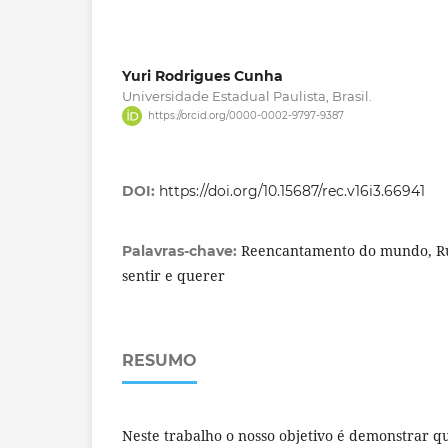
Yuri Rodrigues Cunha
Universidade Estadual Paulista, Brasil.
https://orcid.org/0000-0002-9797-9387
DOI:
https://doi.org/10.15687/rec.v16i3.66941
Reencantamento do mundo, Rud
Palavras-chave:
sentir e querer
RESUMO
Neste trabalho o nosso objetivo é demonstrar 