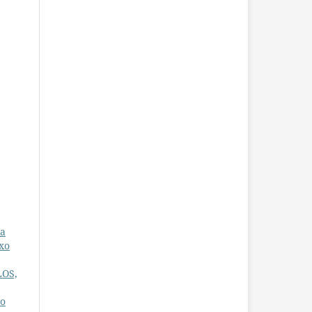
ta
xo
LOS,
do