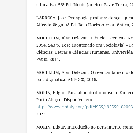
educativa. 56ª Ed. Rio de Janeiro: Paz e Terra, 2
LARROSA, Jose. Pedagogia profana: danças, piru
Alfredo Veiga. 4ª Ed. Belo Horizonte: autêntica, 
MOCELLIM, Alan Delezari. Ciência, Técnica e 
2014. 243 p. Tese (Doutorado em Sociologia) – Fa
Ciências, Letras e Ciências Humanas, Universid
Paulo, 2014.
MOCELLIM, Alan Delezari. O reencantamento d
paradigmática. ANPOCS, 2016.
MORIN, Edgar. Para além do iluminismo. Famecos.
Porto Alegre. Disponível em:
https://www.redalyc.org/pdf/4955/495550182003
2023.
MORIN, Edgar. Introdução ao pensamento comple