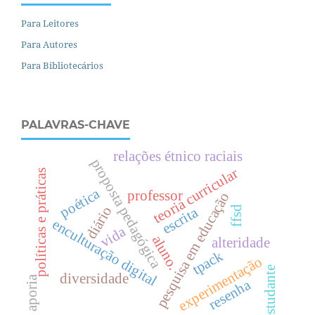
Para Leitores
Para Autores
Para Bibliotecários
PALAVRAS-CHAVE
relações étnico raciais
proposta pedagógica
teoria curricular
políticas e práticas
poética
professor
pesquisa em educação
diário
escrita
ffsd
enculturação digital
vida
aluno.
alteridade
tpack
experimentação
estudante
diversidade
aporia
resenha