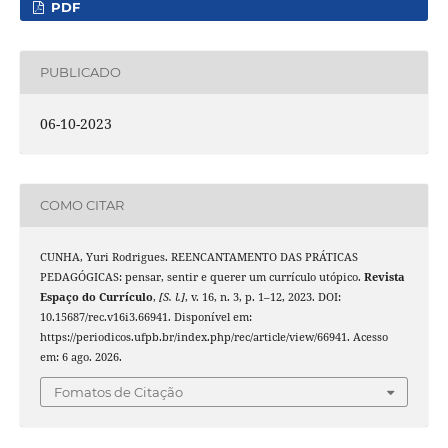
PDF
PUBLICADO
06-10-2023
COMO CITAR
CUNHA, Yuri Rodrigues. REENCANTAMENTO DAS PRÁTICAS
PEDAGÓGICAS: pensar, sentir e querer um currículo utópico.
Revista
Espaço do Currículo
,
[S. l.]
, v. 16, n. 3, p. 1–12, 2023. DOI:
10.15687/rec.v16i3.66941. Disponível em:
https://periodicos.ufpb.br/index.php/rec/article/view/66941. Acesso
em: 6 ago. 2026.
Fomatos de Citação