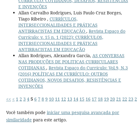
CURRÍCULO: COTIDIANOS, DESAFIOS, RESISTÊNCIAS
E INVENÇÕES
Allan Carvalho Rodrigues, Luís Paulo Cruz Borges,
Tiago Ribeiro ,
CURRÍCULOS,
INTERSECCIONALIDADES E PRÁTICAS
ANTIRRACISTAS EM EDUCAÇÃO
,
Revista Espaço do
Currículo: v. 15 n. 1 (2022): CURRÍCULOS,
INTERSECCIONALIDADES E PRÁTICAS
ANTIRRACISTAS EM EDUCAÇÃO
Allan Rodrigues, Alexandra Garcia,
AS CONVERSAS
NAS PRODUÇÕES DE POLITICAS CURRICULARES
COTIDIANAS
,
Revista Espaço do Currículo: Vol.9, N.3
(2016) POLÍTICAS EM CURRÍCULO: OUTROS
COTIDIANOS, NOVOS DESAFIOS, RESISTÊNCIAS E
INVENÇÕES
<<
<
1
2
3
4
5
6
7
8
9
10
11
12
13
14
15
16
17
18
19
20
21
22
23
2
Você também pode
iniciar uma pesquisa avançada por
similaridade
para este artigo.