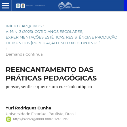
INÍCIO
/
ARQUIVOS
/
V. 16 N. 3 (2023): COTIDIANOS ESCOLARES,
EXPERIMENTAÇÕES ESTÉTICAS, RESISTÊNCIA E PRODUÇÃO
DE MUNDOS [PUBLICAÇÃO EM FLUXO CONTÍNUO]
/
Demanda Contínua
REENCANTAMENTO DAS
PRÁTICAS PEDAGÓGICAS
pensar, sentir e querer um currículo utópico
Yuri Rodrigues Cunha
Universidade Estadual Paulista, Brasil.
https://orcid.org/0000-0002-9797-9387