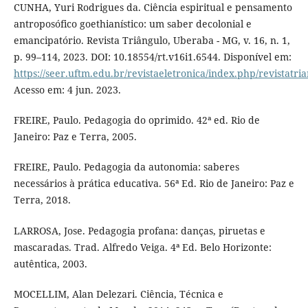
CUNHA, Yuri Rodrigues da. Ciência espiritual e pensamento
antroposófico goethianístico: um saber decolonial e
emancipatório. Revista Triângulo, Uberaba - MG, v. 16, n. 1,
p. 99–114, 2023. DOI: 10.18554/rt.v16i1.6544. Disponível em:
https://seer.uftm.edu.br/revistaeletronica/index.php/revistatri
Acesso em: 4 jun. 2023.
FREIRE, Paulo. Pedagogia do oprimido. 42ª ed. Rio de
Janeiro: Paz e Terra, 2005.
FREIRE, Paulo. Pedagogia da autonomia: saberes
necessários à prática educativa. 56ª Ed. Rio de Janeiro: Paz e
Terra, 2018.
LARROSA, Jose. Pedagogia profana: danças, piruetas e
mascaradas. Trad. Alfredo Veiga. 4ª Ed. Belo Horizonte:
autêntica, 2003.
MOCELLIM, Alan Delezari. Ciência, Técnica e