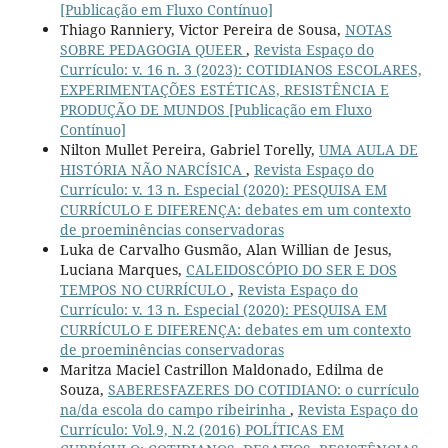
[Publicação em Fluxo Contínuo]
Thiago Ranniery, Victor Pereira de Sousa,
NOTAS
SOBRE PEDAGOGIA QUEER
,
Revista Espaço do
Currículo: v. 16 n. 3 (2023): COTIDIANOS ESCOLARES,
EXPERIMENTAÇÕES ESTÉTICAS, RESISTÊNCIA E
PRODUÇÃO DE MUNDOS [Publicação em Fluxo
Contínuo]
Nilton Mullet Pereira, Gabriel Torelly,
UMA AULA DE
HISTÓRIA NÃO NARCÍSICA
,
Revista Espaço do
Currículo: v. 13 n. Especial (2020): PESQUISA EM
CURRÍCULO E DIFERENÇA: debates em um contexto
de proeminências conservadoras
Luka de Carvalho Gusmão, Alan Willian de Jesus,
Luciana Marques,
CALEIDOSCÓPIO DO SER E DOS
TEMPOS NO CURRÍCULO
,
Revista Espaço do
Currículo: v. 13 n. Especial (2020): PESQUISA EM
CURRÍCULO E DIFERENÇA: debates em um contexto
de proeminências conservadoras
Maritza Maciel Castrillon Maldonado, Edilma de
Souza,
SABERESFAZERES DO COTIDIANO: o currículo
na/da escola do campo ribeirinha
,
Revista Espaço do
Currículo: Vol.9, N.2 (2016) POLÍTICAS EM