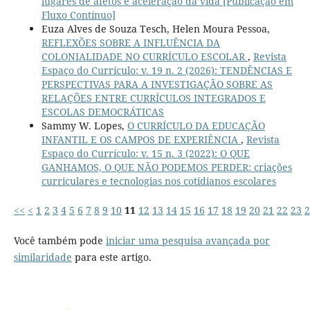
lugares de afetos e aceleração da vida [Publicação em
Fluxo Contínuo]
Euza Alves de Souza Tesch, Helen Moura Pessoa,
REFLEXÕES SOBRE A INFLUÊNCIA DA
COLONIALIDADE NO CURRÍCULO ESCOLAR
,
Revista
Espaço do Currículo: v. 19 n. 2 (2026): TENDÊNCIAS E
PERSPECTIVAS PARA A INVESTIGAÇÃO SOBRE AS
RELAÇÕES ENTRE CURRÍCULOS INTEGRADOS E
ESCOLAS DEMOCRÁTICAS
Sammy W. Lopes,
O CURRÍCULO DA EDUCAÇÃO
INFANTIL E OS CAMPOS DE EXPERIÊNCIA
,
Revista
Espaço do Currículo: v. 15 n. 3 (2022): O QUE
GANHAMOS, O QUE NÃO PODEMOS PERDER: criações
curriculares e tecnologias nos cotidianos escolares
<<
<
1
2
3
4
5
6
7
8
9
10
11
12
13
14
15
16
17
18
19
20
21
22
23
2
Você também pode
iniciar uma pesquisa avançada por
similaridade
para este artigo.