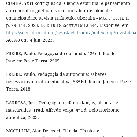
CUNHA, Yuri Rodrigues da. Ciência espiritual e pensamento
antroposófico goethianístico: um saber decolonial e
emancipatório. Revista Triângulo, Uberaba - MG, v. 16, n. 1,
p. 99–114, 2023. DOI: 10.18554/rt.v16i1.6544. Disponível em:
https://seer.uftm.edu.br/revistaeletronica/index.php/revistatri
Acesso em: 4 jun. 2023.
FREIRE, Paulo. Pedagogia do oprimido. 42ª ed. Rio de
Janeiro: Paz e Terra, 2005.
FREIRE, Paulo. Pedagogia da autonomia: saberes
necessários à prática educativa. 56ª Ed. Rio de Janeiro: Paz e
Terra, 2018.
LARROSA, Jose. Pedagogia profana: danças, piruetas e
mascaradas. Trad. Alfredo Veiga. 4ª Ed. Belo Horizonte:
autêntica, 2003.
MOCELLIM, Alan Delezari. Ciência, Técnica e