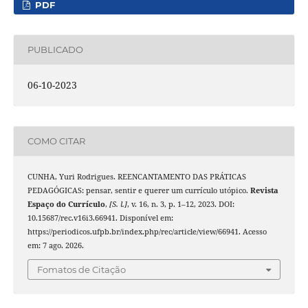
PDF
PUBLICADO
06-10-2023
COMO CITAR
CUNHA, Yuri Rodrigues. REENCANTAMENTO DAS PRÁTICAS
PEDAGÓGICAS: pensar, sentir e querer um currículo utópico.
Revista
Espaço do Currículo
,
[S. l.]
, v. 16, n. 3, p. 1–12, 2023. DOI:
10.15687/rec.v16i3.66941. Disponível em:
https://periodicos.ufpb.br/index.php/rec/article/view/66941. Acesso
em: 7 ago. 2026.
Fomatos de Citação