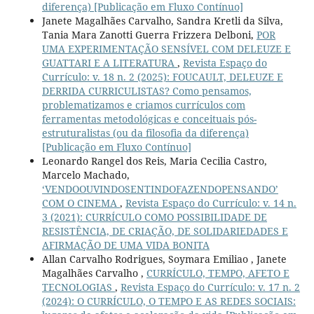
diferença) [Publicação em Fluxo Contínuo]
Janete Magalhães Carvalho, Sandra Kretli da Silva,
Tania Mara Zanotti Guerra Frizzera Delboni,
POR
UMA EXPERIMENTAÇÃO SENSÍVEL COM DELEUZE E
GUATTARI E A LITERATURA
,
Revista Espaço do
Currículo: v. 18 n. 2 (2025): FOUCAULT, DELEUZE E
DERRIDA CURRICULISTAS? Como pensamos,
problematizamos e criamos currículos com
ferramentas metodológicas e conceituais pós-
estruturalistas (ou da filosofia da diferença)
[Publicação em Fluxo Contínuo]
Leonardo Rangel dos Reis, Maria Cecilia Castro,
Marcelo Machado,
‘VENDOOUVINDOSENTINDOFAZENDOPENSANDO’
COM O CINEMA
,
Revista Espaço do Currículo: v. 14 n.
3 (2021): CURRÍCULO COMO POSSIBILIDADE DE
RESISTÊNCIA, DE CRIAÇÃO, DE SOLIDARIEDADES E
AFIRMAÇÃO DE UMA VIDA BONITA
Allan Carvalho Rodrigues, Soymara Emiliao , Janete
Magalhães Carvalho ,
CURRÍCULO, TEMPO, AFETO E
TECNOLOGIAS
,
Revista Espaço do Currículo: v. 17 n. 2
(2024): O CURRÍCULO, O TEMPO E AS REDES SOCIAIS: