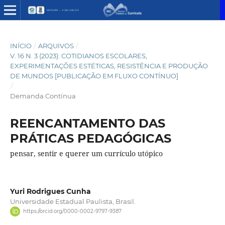
INÍCIO
/
ARQUIVOS
/
V. 16 N. 3 (2023): COTIDIANOS ESCOLARES,
EXPERIMENTAÇÕES ESTÉTICAS, RESISTÊNCIA E PRODUÇÃO
DE MUNDOS [PUBLICAÇÃO EM FLUXO CONTÍNUO]
/
Demanda Contínua
REENCANTAMENTO DAS
PRÁTICAS PEDAGÓGICAS
pensar, sentir e querer um currículo utópico
Yuri Rodrigues Cunha
Universidade Estadual Paulista, Brasil.
https://orcid.org/0000-0002-9797-9387