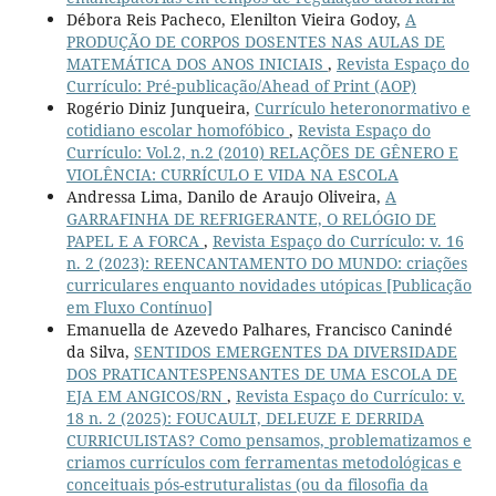
Débora Reis Pacheco, Elenilton Vieira Godoy,
A
PRODUÇÃO DE CORPOS DOSENTES NAS AULAS DE
MATEMÁTICA DOS ANOS INICIAIS
,
Revista Espaço do
Currículo: Pré-publicação/Ahead of Print (AOP)
Rogério Diniz Junqueira,
Currículo heteronormativo e
cotidiano escolar homofóbico
,
Revista Espaço do
Currículo: Vol.2, n.2 (2010) RELAÇÕES DE GÊNERO E
VIOLÊNCIA: CURRÍCULO E VIDA NA ESCOLA
Andressa Lima, Danilo de Araujo Oliveira,
A
GARRAFINHA DE REFRIGERANTE, O RELÓGIO DE
PAPEL E A FORCA
,
Revista Espaço do Currículo: v. 16
n. 2 (2023): REENCANTAMENTO DO MUNDO: criações
curriculares enquanto novidades utópicas [Publicação
em Fluxo Contínuo]
Emanuella de Azevedo Palhares, Francisco Canindé
da Silva,
SENTIDOS EMERGENTES DA DIVERSIDADE
DOS PRATICANTESPENSANTES DE UMA ESCOLA DE
EJA EM ANGICOS/RN
,
Revista Espaço do Currículo: v.
18 n. 2 (2025): FOUCAULT, DELEUZE E DERRIDA
CURRICULISTAS? Como pensamos, problematizamos e
criamos currículos com ferramentas metodológicas e
conceituais pós-estruturalistas (ou da filosofia da