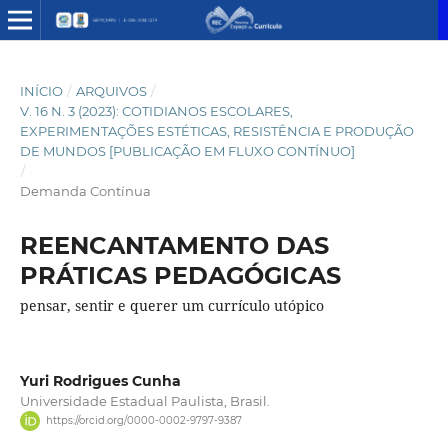
INÍCIO
/
ARQUIVOS
/
V. 16 N. 3 (2023): COTIDIANOS ESCOLARES,
EXPERIMENTAÇÕES ESTÉTICAS, RESISTÊNCIA E PRODUÇÃO
DE MUNDOS [PUBLICAÇÃO EM FLUXO CONTÍNUO]
/
Demanda Contínua
REENCANTAMENTO DAS
PRÁTICAS PEDAGÓGICAS
pensar, sentir e querer um currículo utópico
Yuri Rodrigues Cunha
Universidade Estadual Paulista, Brasil.
https://orcid.org/0000-0002-9797-9387