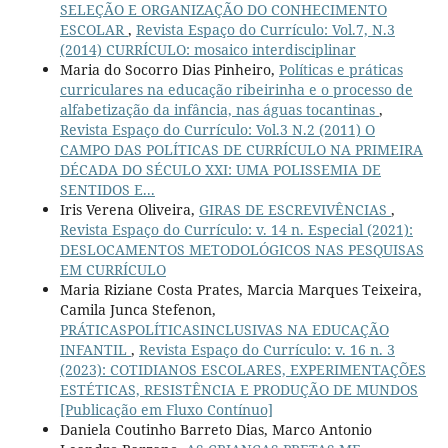
SELEÇÃO E ORGANIZAÇÃO DO CONHECIMENTO
ESCOLAR
,
Revista Espaço do Currículo: Vol.7, N.3
(2014) CURRÍCULO: mosaico interdisciplinar
Maria do Socorro Dias Pinheiro,
Políticas e práticas
curriculares na educação ribeirinha e o processo de
alfabetização da infância, nas águas tocantinas
,
Revista Espaço do Currículo: Vol.3 N.2 (2011) O
CAMPO DAS POLÍTICAS DE CURRÍCULO NA PRIMEIRA
DÉCADA DO SÉCULO XXI: UMA POLISSEMIA DE
SENTIDOS E...
Iris Verena Oliveira,
GIRAS DE ESCREVIVÊNCIAS
,
Revista Espaço do Currículo: v. 14 n. Especial (2021):
DESLOCAMENTOS METODOLÓGICOS NAS PESQUISAS
EM CURRÍCULO
Maria Riziane Costa Prates, Marcia Marques Teixeira,
Camila Junca Stefenon,
PRÁTICASPOLÍTICASINCLUSIVAS NA EDUCAÇÃO
INFANTIL
,
Revista Espaço do Currículo: v. 16 n. 3
(2023): COTIDIANOS ESCOLARES, EXPERIMENTAÇÕES
ESTÉTICAS, RESISTÊNCIA E PRODUÇÃO DE MUNDOS
[Publicação em Fluxo Contínuo]
Daniela Coutinho Barreto Dias, Marco Antonio