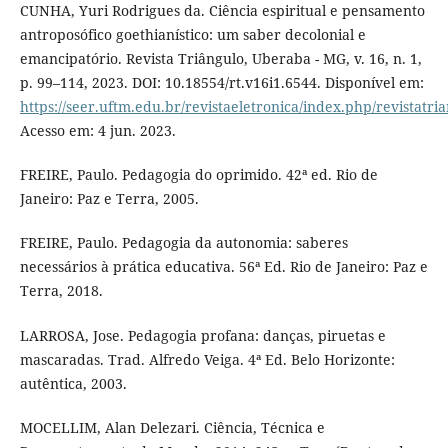
CUNHA, Yuri Rodrigues da. Ciência espiritual e pensamento
antroposófico goethianístico: um saber decolonial e
emancipatório. Revista Triângulo, Uberaba - MG, v. 16, n. 1,
p. 99–114, 2023. DOI: 10.18554/rt.v16i1.6544. Disponível em:
https://seer.uftm.edu.br/revistaeletronica/index.php/revistatri
Acesso em: 4 jun. 2023.
FREIRE, Paulo. Pedagogia do oprimido. 42ª ed. Rio de
Janeiro: Paz e Terra, 2005.
FREIRE, Paulo. Pedagogia da autonomia: saberes
necessários à prática educativa. 56ª Ed. Rio de Janeiro: Paz e
Terra, 2018.
LARROSA, Jose. Pedagogia profana: danças, piruetas e
mascaradas. Trad. Alfredo Veiga. 4ª Ed. Belo Horizonte:
autêntica, 2003.
MOCELLIM, Alan Delezari. Ciência, Técnica e