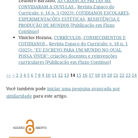
Leandro Barzano,
AS CRIANÇAS PRETAS ME
CONVIDARAM A OUVI-LAS
,
Revista Espaço do
Currículo: v. 16 n. 3 (2023): COTIDIANOS ESCOLARES,
EXPERIMENTAÇÕES ESTÉTICAS, RESISTÊNCIA E
PRODUÇÃO DE MUNDOS [Publicação em Fluxo
Contínuo]
Vinícius Hozana,
CURRÍCULOS, CONHECIMENTOS E
COTIDIANOS
,
Revista Espaço do Currículo: v. 18 n. 1
(2025): "EU ESCREVO PARA UM MUNDO NO QUAL
POSSA VIVER": criações docentes e reinvenções
curriculares [Publicação em Fluxo Contínuo]
<<
<
2
3
4
5
6
7
8
9
10
11
12
13
14
15
16
17
18
19
20
21
22
23
24
Você também pode
iniciar uma pesquisa avançada por
similaridade
para este artigo.