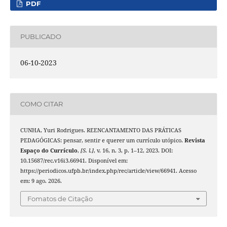
PDF
PUBLICADO
06-10-2023
COMO CITAR
CUNHA, Yuri Rodrigues. REENCANTAMENTO DAS PRÁTICAS
PEDAGÓGICAS: pensar, sentir e querer um currículo utópico.
Revista
Espaço do Currículo
,
[S. l.]
, v. 16, n. 3, p. 1–12, 2023. DOI:
10.15687/rec.v16i3.66941. Disponível em:
https://periodicos.ufpb.br/index.php/rec/article/view/66941. Acesso
em: 9 ago. 2026.
Fomatos de Citação