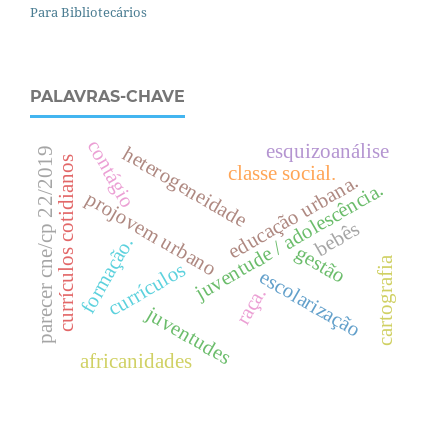
Para Bibliotecários
PALAVRAS-CHAVE
contágio
esquizoanálise
heterogeneidade
parecer cne/cp 22/2019
currículos cotidianos
classe social.
.
juventude / adolescência.
projovem urbano
e
d
u
c
a
ç
ã
o
u
r
b
a
n
a
bebês
formação.
gestão
cartografia
currículos
escolarização
raça.
juventudes
africanidades