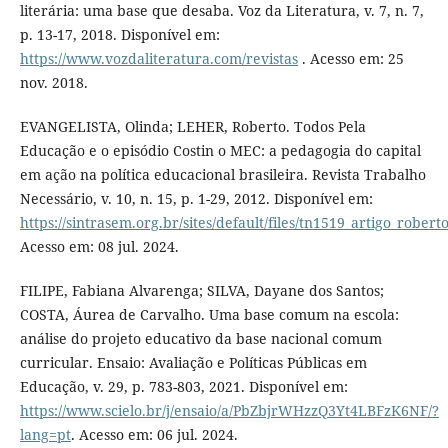
literária: uma base que desaba. Voz da Literatura, v. 7, n. 7,
p. 13-17, 2018. Disponível em:
https://www.vozdaliteratura.com/revistas
. Acesso em: 25
nov. 2018.
EVANGELISTA, Olinda; LEHER, Roberto. Todos Pela
Educação e o episódio Costin o MEC: a pedagogia do capital
em ação na política educacional brasileira. Revista Trabalho
Necessário, v. 10, n. 15, p. 1-29, 2012. Disponível em:
https://sintrasem.org.br/sites/default/files/tn1519_artigo_rober
Acesso em: 08 jul. 2024.
FILIPE, Fabiana Alvarenga; SILVA, Dayane dos Santos;
COSTA, Áurea de Carvalho. Uma base comum na escola:
análise do projeto educativo da base nacional comum
curricular. Ensaio: Avaliação e Políticas Públicas em
Educação, v. 29, p. 783-803, 2021. Disponível em:
https://www.scielo.br/j/ensaio/a/PbZbjrWHzzQ3Yt4LBFzK6NF/?
lang=pt
. Acesso em: 06 jul. 2024.