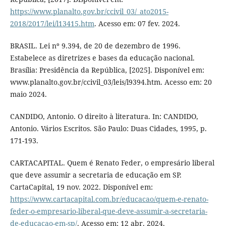
https://www.planalto.gov.br/ccivil_03/_ato2015-
2018/2017/lei/l13415.htm
. Acesso em: 07 fev. 2024.
BRASIL. Lei nº 9.394, de 20 de dezembro de 1996.
Estabelece as diretrizes e bases da educação nacional.
Brasília: Presidência da República, [2025]. Disponível em:
www.planalto.gov.br/ccivil_03/leis/l9394.htm. Acesso em: 20
maio 2024.
CANDIDO, Antonio. O direito à literatura. In: CANDIDO,
Antonio. Vários Escritos. São Paulo: Duas Cidades, 1995, p.
171-193.
CARTACAPITAL. Quem é Renato Feder, o empresário liberal
que deve assumir a secretaria de educação em SP.
CartaCapital, 19 nov. 2022. Disponível em:
https://www.cartacapital.com.br/educacao/quem-e-renato-
feder-o-empresario-liberal-que-deve-assumir-a-secretaria-
de-educacao-em-sp/
. Acesso em: 12 abr. 2024.