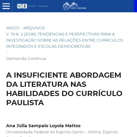
INÍCIO
/
ARQUIVOS
/
V. 19 N. 2 (2026): TENDÊNCIAS E PERSPECTIVAS PARA A
INVESTIGAÇÃO SOBRE AS RELAÇÕES ENTRE CURRÍCULOS
INTEGRADOS E ESCOLAS DEMOCRÁTICAS
/
Demanda Contínua
A INSUFICIENTE ABORDAGEM
DA LITERATURA NAS
HABILIDADES DO CURRÍCULO
PAULISTA
Ana Júlia Sampaio Loyola Mattos
Universidade Federal do Espírito Santo – Vitória, Espírito