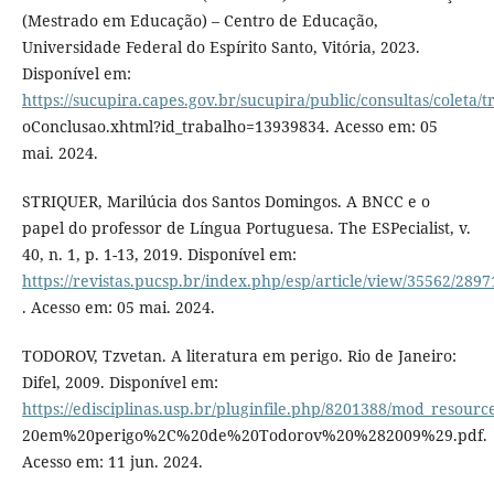
(Mestrado em Educação) – Centro de Educação,
Universidade Federal do Espírito Santo, Vitória, 2023.
Disponível em:
https://sucupira.capes.gov.br/sucupira/public/consultas/coleta
oConclusao.xhtml?id_trabalho=13939834. Acesso em: 05
mai. 2024.
STRIQUER, Marilúcia dos Santos Domingos. A BNCC e o
papel do professor de Língua Portuguesa. The ESPecialist, v.
40, n. 1, p. 1-13, 2019. Disponível em:
https://revistas.pucsp.br/index.php/esp/article/view/35562/2897
. Acesso em: 05 mai. 2024.
TODOROV, Tzvetan. A literatura em perigo. Rio de Janeiro:
Difel, 2009. Disponível em:
https://edisciplinas.usp.br/pluginfile.php/8201388/mod_resour
20em%20perigo%2C%20de%20Todorov%20%282009%29.pdf.
Acesso em: 11 jun. 2024.