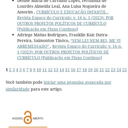
Denise Maria de Carvalho Lopes, Fernanda de
Lourdes Almeida Leal, Ana Luisa Nogueira de
Amorim ,
CURRÍCULO E EDUCAÇÃO INFANTIL
,
Revista Espaço do Currículo: v. 16 n. 1 (2023): POR
OUTROS PROJETOS POLÍTICOS DE CURRÍCULO
[Publicação em Fluxo Contínuo]
Adriege Matias Rodrigues, Franklin Kaic Dutra-
Pereira, Saimonton Tinôco,
“SEM LEI NEM REI, ME VI
ARREMESSADO”
,
Revista Espaço do Currículo: v. 16 n.
1 (2023): POR OUTROS PROJETOS POLÍTICOS DE
CURRÍCULO [Publicação em Fluxo Contínuo]
1
2
3
4
5
6
7
8
9
10
11
12
13
14
15
16
17
18
19
20
21
22
23
24
25
Você também pode
iniciar uma pesquisa avançada por
similaridade
para este artigo.