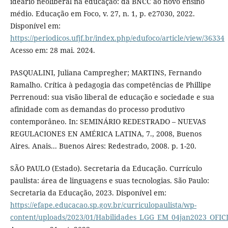
ideário neoliberal na educação: da BNCC ao novo ensino
médio. Educação em Foco, v. 27, n. 1, p. e27030, 2022.
Disponível em:
https://periodicos.ufjf.br/index.php/edufoco/article/view/36334
Acesso em: 28 mai. 2024.
PASQUALINI, Juliana Campregher; MARTINS, Fernando
Ramalho. Crítica à pedagogia das competências de Phillipe
Perrenoud: sua visão liberal de educação e sociedade e sua
afinidade com as demandas do processo produtivo
contemporâneo. In: SEMINÁRIO REDESTRADO – NUEVAS
REGULACIONES EN AMÉRICA LATINA, 7., 2008, Buenos
Aires. Anais... Buenos Aires: Redestrado, 2008. p. 1-20.
SÃO PAULO (Estado). Secretaria da Educação. Currículo
paulista: área de linguagens e suas tecnologias. São Paulo:
Secretaria da Educação, 2023. Disponível em:
https://efape.educacao.sp.gov.br/curriculopaulista/wp-
content/uploads/2023/01/Habilidades_LGG_EM_04jan2023_OFIC