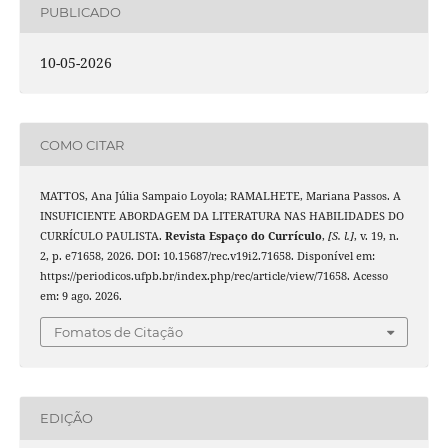
PUBLICADO
10-05-2026
COMO CITAR
MATTOS, Ana Júlia Sampaio Loyola; RAMALHETE, Mariana Passos. A
INSUFICIENTE ABORDAGEM DA LITERATURA NAS HABILIDADES DO
CURRÍCULO PAULISTA.
Revista Espaço do Currículo
,
[S. l.]
, v. 19, n.
2, p. e71658, 2026. DOI: 10.15687/rec.v19i2.71658. Disponível em:
https://periodicos.ufpb.br/index.php/rec/article/view/71658. Acesso
em: 9 ago. 2026.
Fomatos de Citação
EDIÇÃO