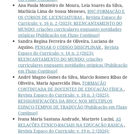
Ana Paula Monteiro de Moura, Leia Soares da Silva,
Marlúcia Lima de Sousa Meneses,
BNC-FORMAÇÃO E
OS CURSOS DE LICENCIATURAS
,
Revista Espaço do
Currículo: v. 16 n. 2 (2023): REENCANTAMENTO DO
MUNDO: criações curriculares enquanto novidades
utópicas [Publicação em Fluxo Contínuo]
Sandra Regina Ferreira de Oliveira, Luciana de
Aquino,
PENSAR O CÓDIGO DISICPLINAR
,
Revista
Espaço do Currículo: v. 16 n. 2 (2023):
REENCANTAMENTO DO MUNDO: criações
curriculares enquanto novidades utópicas [Publicação
em Fluxo Contínuo]
André Magno Gomes da Silva, Marcio Romeu Ribas de
Oliveira, Maria Aparecida Dias,
FORMAÇÃO
CONTINUADA DE DOCENTES DE EDUCAÇÃO FÍSICA
,
Revista Espaço do Currículo: v. 18 n. 3 (2025):
RESSIGNIFICAÇÕES DA BNCC NOS MÚLTIPLOS
ESPAÇO-TEMPOS DE TRADUÇÃO [Publicação em Fluxo
Contínuo]
Ivana Maria Santana Andrade, Marizete Lucini,
AS
RELAÇÕES ÉTNICO-RACIAIS NA EDUCAÇÃO BÁSICA
,
Revista Espaço do Currículo: v. 19 n. 2 (2026):