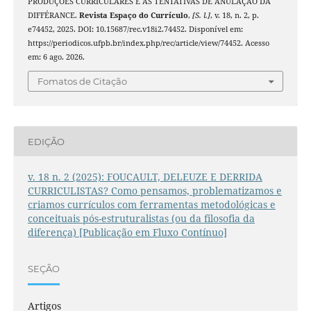
PRODUÇÕES CURRICULARES E AS TENTATIVAS DE ANULAÇÃO DA
DIFFÉRANCE.
Revista Espaço do Currículo
,
[S. l.]
, v. 18, n. 2, p.
e74452, 2025. DOI: 10.15687/rec.v18i2.74452. Disponível em:
https://periodicos.ufpb.br/index.php/rec/article/view/74452. Acesso
em: 6 ago. 2026.
Fomatos de Citação
EDIÇÃO
v. 18 n. 2 (2025): FOUCAULT, DELEUZE E DERRIDA
CURRICULISTAS? Como pensamos, problematizamos e
criamos currículos com ferramentas metodológicas e
conceituais pós-estruturalistas (ou da filosofia da
diferença) [Publicação em Fluxo Contínuo]
SEÇÃO
Artigos