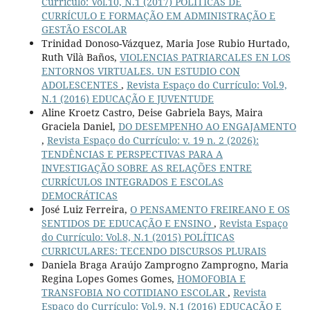
Currículo: Vol.10, N.1 (2017) POLÍTICAS DE
CURRÍCULO E FORMAÇÃO EM ADMINISTRAÇÃO E
GESTÃO ESCOLAR
Trinidad Donoso-Vázquez, Maria Jose Rubio Hurtado,
Ruth Vilà Baños,
VIOLENCIAS PATRIARCALES EN LOS
ENTORNOS VIRTUALES. UN ESTUDIO CON
ADOLESCENTES
,
Revista Espaço do Currículo: Vol.9,
N.1 (2016) EDUCAÇÃO E JUVENTUDE
Aline Kroetz Castro, Deise Gabriela Bays, Maira
Graciela Daniel,
DO DESEMPENHO AO ENGAJAMENTO
,
Revista Espaço do Currículo: v. 19 n. 2 (2026):
TENDÊNCIAS E PERSPECTIVAS PARA A
INVESTIGAÇÃO SOBRE AS RELAÇÕES ENTRE
CURRÍCULOS INTEGRADOS E ESCOLAS
DEMOCRÁTICAS
José Luiz Ferreira,
O PENSAMENTO FREIREANO E OS
SENTIDOS DE EDUCAÇÃO E ENSINO
,
Revista Espaço
do Currículo: Vol.8, N.1 (2015) POLÍTICAS
CURRICULARES: TECENDO DISCURSOS PLURAIS
Daniela Braga Araújo Zamprogno Zamprogno, Maria
Regina Lopes Gomes Gomes,
HOMOFOBIA E
TRANSFOBIA NO COTIDIANO ESCOLAR
,
Revista
Espaço do Currículo: Vol.9, N.1 (2016) EDUCAÇÃO E