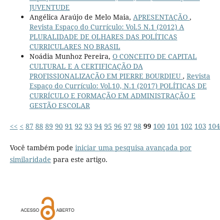
JUVENTUDE
Angélica Araújo de Melo Maia,
APRESENTAÇÃO
,
Revista Espaço do Currículo: Vol.5 N.1 (2012) A
PLURALIDADE DE OLHARES DAS POLÍTICAS
CURRICULARES NO BRASIL
Noádia Munhoz Pereira,
O CONCEITO DE CAPITAL
CULTURAL E A CERTIFICAÇÃO DA
PROFISSIONALIZAÇÃO EM PIERRE BOURDIEU
,
Revista
Espaço do Currículo: Vol.10, N.1 (2017) POLÍTICAS DE
CURRÍCULO E FORMAÇÃO EM ADMINISTRAÇÃO E
GESTÃO ESCOLAR
<<
<
87
88
89
90
91
92
93
94
95
96
97
98
99
100
101
102
103
104
Você também pode
iniciar uma pesquisa avançada por
similaridade
para este artigo.