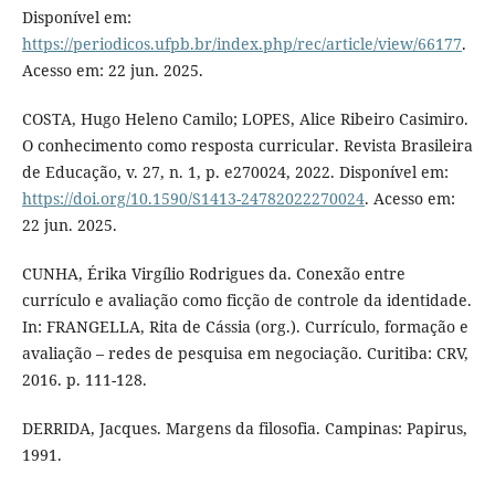
Disponível em:
https://periodicos.ufpb.br/index.php/rec/article/view/66177
.
Acesso em: 22 jun. 2025.
COSTA, Hugo Heleno Camilo; LOPES, Alice Ribeiro Casimiro.
O conhecimento como resposta curricular. Revista Brasileira
de Educação, v. 27, n. 1, p. e270024, 2022. Disponível em:
https://doi.org/10.1590/S1413-24782022270024
. Acesso em:
22 jun. 2025.
CUNHA, Érika Virgílio Rodrigues da. Conexão entre
currículo e avaliação como ficção de controle da identidade.
In: FRANGELLA, Rita de Cássia (org.). Currículo, formação e
avaliação – redes de pesquisa em negociação. Curitiba: CRV,
2016. p. 111-128.
DERRIDA, Jacques. Margens da filosofia. Campinas: Papirus,
1991.