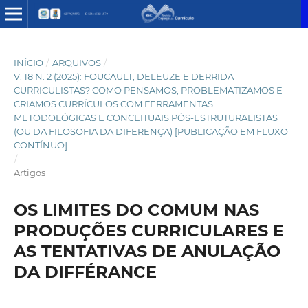
INÍCIO
/
ARQUIVOS
/
V. 18 N. 2 (2025): FOUCAULT, DELEUZE E DERRIDA
CURRICULISTAS? COMO PENSAMOS, PROBLEMATIZAMOS E
CRIAMOS CURRÍCULOS COM FERRAMENTAS
METODOLÓGICAS E CONCEITUAIS PÓS-ESTRUTURALISTAS
(OU DA FILOSOFIA DA DIFERENÇA) [PUBLICAÇÃO EM FLUXO
CONTÍNUO]
/
Artigos
OS LIMITES DO COMUM NAS
PRODUÇÕES CURRICULARES E
AS TENTATIVAS DE ANULAÇÃO
DA DIFFÉRANCE