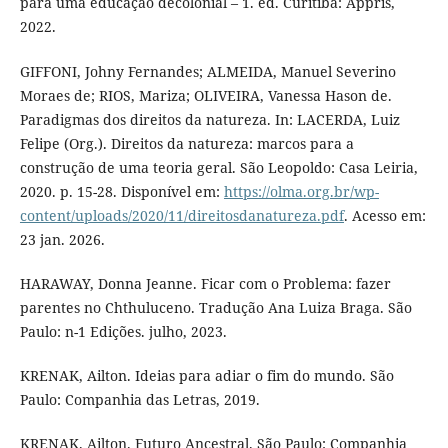
para uma educação decolonial – 1. ed. Curitiba: Appris,
2022.
GIFFONI, Johny Fernandes; ALMEIDA, Manuel Severino
Moraes de; RIOS, Mariza; OLIVEIRA, Vanessa Hason de.
Paradigmas dos direitos da natureza. In: LACERDA, Luiz
Felipe (Org.). Direitos da natureza: marcos para a
construção de uma teoria geral. São Leopoldo: Casa Leiria,
2020. p. 15-28. Disponível em:
https://olma.org.br/wp-
content/uploads/2020/11/direitosdanatureza.pdf
. Acesso em:
23 jan. 2026.
HARAWAY, Donna Jeanne. Ficar com o Problema: fazer
parentes no Chthuluceno. Tradução Ana Luiza Braga. São
Paulo: n-1 Edições. julho, 2023.
KRENAK, Ailton. Ideias para adiar o fim do mundo. São
Paulo: Companhia das Letras, 2019.
KRENAK. Ailton. Futuro Ancestral. São Paulo: Companhia