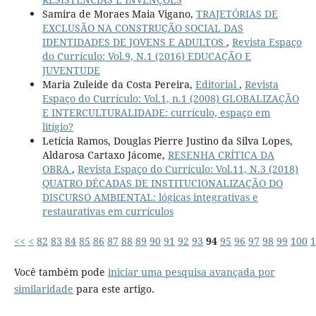
Samira de Moraes Maia Vigano,
TRAJETÓRIAS DE
EXCLUSÃO NA CONSTRUÇÃO SOCIAL DAS
IDENTIDADES DE JOVENS E ADULTOS
,
Revista Espaço
do Currículo: Vol.9, N.1 (2016) EDUCAÇÃO E
JUVENTUDE
Maria Zuleide da Costa Pereira,
Editorial
,
Revista
Espaço do Currículo: Vol.1, n.1 (2008) GLOBALIZAÇÃO
E INTERCULTURALIDADE: currículo, espaço em
litígio?
Letícia Ramos, Douglas Pierre Justino da Silva Lopes,
Aldarosa Cartaxo Jácome,
RESENHA CRÍTICA DA
OBRA
,
Revista Espaço do Currículo: Vol.11, N.3 (2018)
QUATRO DÉCADAS DE INSTITUCIONALIZAÇÃO DO
DISCURSO AMBIENTAL: lógicas integrativas e
restaurativas em currículos
<<
<
82
83
84
85
86
87
88
89
90
91
92
93
94
95
96
97
98
99
100
1
Você também pode
iniciar uma pesquisa avançada por
similaridade
para este artigo.