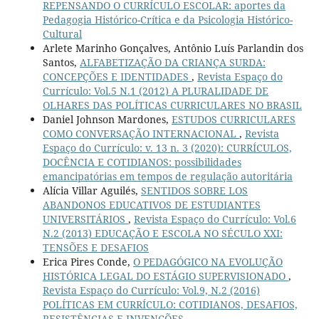
REPENSANDO O CURRÍCULO ESCOLAR: aportes da
Pedagogia Histórico-Crítica e da Psicologia Histórico-
Cultural
Arlete Marinho Gonçalves, Antônio Luís Parlandin dos
Santos,
ALFABETIZAÇÃO DA CRIANÇA SURDA:
CONCEPÇÕES E IDENTIDADES
,
Revista Espaço do
Currículo: Vol.5 N.1 (2012) A PLURALIDADE DE
OLHARES DAS POLÍTICAS CURRICULARES NO BRASIL
Daniel Johnson Mardones,
ESTUDOS CURRICULARES
COMO CONVERSAÇÃO INTERNACIONAL
,
Revista
Espaço do Currículo: v. 13 n. 3 (2020): CURRÍCULOS,
DOCÊNCIA E COTIDIANOS: possibilidades
emancipatórias em tempos de regulação autoritária
Alícia Villar Aguilés,
SENTIDOS SOBRE LOS
ABANDONOS EDUCATIVOS DE ESTUDIANTES
UNIVERSITÁRIOS
,
Revista Espaço do Currículo: Vol.6
N.2 (2013) EDUCAÇÃO E ESCOLA NO SÉCULO XXI:
TENSÕES E DESAFIOS
Erica Pires Conde,
O PEDAGÓGICO NA EVOLUÇÃO
HISTÓRICA LEGAL DO ESTÁGIO SUPERVISIONADO
,
Revista Espaço do Currículo: Vol.9, N.2 (2016)
POLÍTICAS EM CURRÍCULO: COTIDIANOS, DESAFIOS,
RESISTÊNCIAS E INVENÇÕES