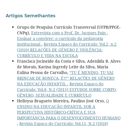
Artigos Semelhantes
Grupo de Pesquisa Currículo Transversal (UFPB/PPGE-
CNPq),
Entrevista com o Prof. Dr. Jacques Pain -
Ensinar a conviver: o currículo da pedagogia
institucional
,
Revista Espaço do Currículo: Vol.2, n.2
(2010) RELAÇÕES DE GÊNERO E VIOLÊNCIA:
CURRÍCULO E VIDA NA ESCOLA
Francisca Jocineide da Costa e Silva, Adenilda B. Alves
de Morais, Karina Ingredy Leite da Silva, Maria
Eulina Pessoa de Carvalho,
“TU É MENINO, TU VAI
BRINCAR DE BONECA, É?!” RELAÇÕES DE GÊNERO
NA EDUCAÇÃO INFANTIL
,
Revista Espaço do
Currículo: Vol.8, N.2 (2015) ESTUDOS SOBRE CORPO,
GÊNERO, SEXUALIDADE E CURRÍCULO
Helloysa Bragueto Moreira, Paulino José Orso,
O
ENSINO NA EDUCAÇÃO INFANTIL SOB A
PERSPECTIVA HISTÓRICO-CRÍTICA E SUA
IMPORTÂNCIA PARA O DESENVOLVIMENTO HUMANO
,
Revista Espaço do Currículo: Vol.11, N.2 (2018)