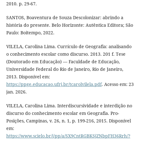
2010. p. 29-67.
SANTOS, Boaventura de Souza Descolonizar: abrindo a
história do presente. Belo Horizonte: Autêntica Editora; São
Paulo: Boitempo, 2022.
VILELA, Carolina Lima. Currículo de Geografia: analisando
o conhecimento escolar como discurso. 2013. 201 f. Tese
(Doutorado em Educação) — Faculdade de Educação,
Universidade Federal do Rio de Janeiro, Rio de Janeiro,
2013. Disponível em:
https://ppge.educacao.ufrj.br/tcarolvilela.pdf
. Acesso em: 23
jan. 2026.
VILELA, Carolina Lima. Interdiscursividade e interdição no
discurso do conhecimento escolar em Geografia. Pro-
Posições, Campinas, v. 26, n. 1, p. 199-216, 2015. Disponível
em:
https://www.scielo.br/j/pp/a/SX9CntRGBKSjZNbpFH36Rrh/?