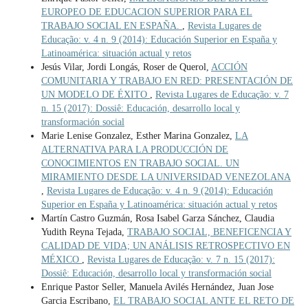
EUROPEO DE EDUCACION SUPERIOR PARA EL
TRABAJO SOCIAL EN ESPAÑA.
,
Revista Lugares de
Educação: v. 4 n. 9 (2014): Educación Superior en España y
Latinoamérica: situación actual y retos
Jesús Vilar, Jordi Longás, Roser de Querol,
ACCIÓN
COMUNITARIA Y TRABAJO EN RED: PRESENTACIÓN DE
UN MODELO DE ÉXITO
,
Revista Lugares de Educação: v. 7
n. 15 (2017): Dossiê: Educación, desarrollo local y
transformación social
Marie Lenise Gonzalez, Esther Marina Gonzalez,
LA
ALTERNATIVA PARA LA PRODUCCIÓN DE
CONOCIMIENTOS EN TRABAJO SOCIAL. UN
MIRAMIENTO DESDE LA UNIVERSIDAD VENEZOLANA
,
Revista Lugares de Educação: v. 4 n. 9 (2014): Educación
Superior en España y Latinoamérica: situación actual y retos
Martín Castro Guzmán, Rosa Isabel Garza Sánchez, Claudia
Yudith Reyna Tejada,
TRABAJO SOCIAL, BENEFICENCIA Y
CALIDAD DE VIDA; UN ANÁLISIS RETROSPECTIVO EN
MÉXICO
,
Revista Lugares de Educação: v. 7 n. 15 (2017):
Dossiê: Educación, desarrollo local y transformación social
Enrique Pastor Seller, Manuela Avilés Hernández, Juan Jose
Garcia Escribano,
EL TRABAJO SOCIAL ANTE EL RETO DE