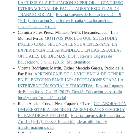
LA CRISIS Y LA EDUCACIÓN SUPERIOR - I CONGRESO
INTERNACIONAL DE FACULTADES Y ESCUELAS DE
TRABAJO SOCIAL
,
Revista Lugares de Educação: v. 4 n. 9
(2014): Educación Superior en España y Latinoamérica:
situación actual y retos
Carmina Pérez Pérez, Manuela Avilés Hernández, Juan Luis
Monreal Pérez,
MOTIVOS POR LOS QUE SE ESTUDIA
INGLÉS COMO SEGUNDA LENGUA EN ESPAÑA. LA
EXPERIENCIA DEL APRENDIZAJE EN LAS ESCUELAS
OFICIALES DE IDIOMAS (EOI)
,
Revista Lugares de
Educação: v. 5 n. 11 (2015): Multitemático
Vicenta Rodríguez Martín, Esther Mercado García, Pedro de la
Paz Elez,
APRENDIZAJE DE LA VIOLENCIA DE GÉNERO
EN EL ENTORNO FAMILIAR: APORTACIONES PARA LA
INTERVENCIÓN SOCIAL Y EDUCATIVA
,
Revista Lugares
de Educação: v. 7 n. 15 (2017): Dossiê: Educación, desarrollo
local y transformación social
Rocío Alcalde Corzo, Neus Caparrós Civera,
COLABORACIÓN
UNIVERSITARIA: ENTRE EL APRENDIZAJE SERVICIO Y
EL PARADIGMA DEL DAR
,
Revista Lugares de Educação: v.
7 n. 15 (2017): Dossiê: Educación, desarrollo local y
transformación social