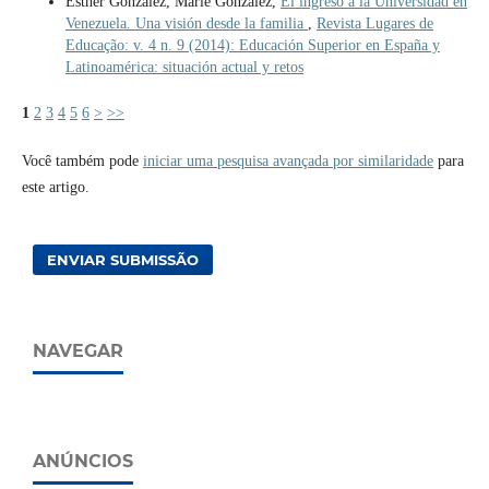
Esther Gonzalez, Marié González,
El ingreso a la Universidad en
Venezuela. Una visión desde la familia
,
Revista Lugares de
Educação: v. 4 n. 9 (2014): Educación Superior en España y
Latinoamérica: situación actual y retos
1
2
3
4
5
6
>
>>
Você também pode
iniciar uma pesquisa avançada por similaridade
para
este artigo.
ENVIAR SUBMISSÃO
NAVEGAR
ANÚNCIOS