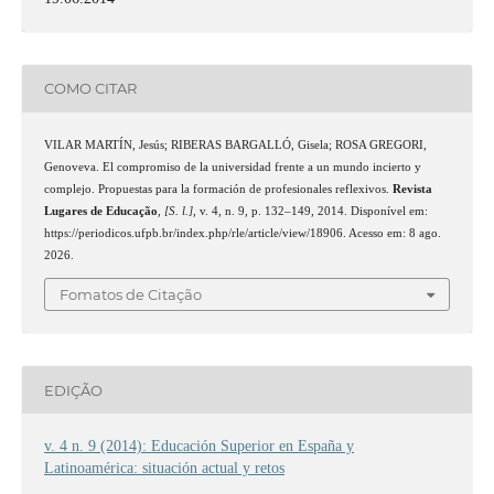
COMO CITAR
VILAR MARTÍN, Jesús; RIBERAS BARGALLÓ, Gisela; ROSA GREGORI,
Genoveva. El compromiso de la universidad frente a un mundo incierto y
complejo. Propuestas para la formación de profesionales reflexivos.
Revista
Lugares de Educação
,
[S. l.]
, v. 4, n. 9, p. 132–149, 2014. Disponível em:
https://periodicos.ufpb.br/index.php/rle/article/view/18906. Acesso em: 8 ago.
2026.
Fomatos de Citação
EDIÇÃO
v. 4 n. 9 (2014): Educación Superior en España y
Latinoamérica: situación actual y retos