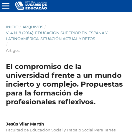
INÍCIO
/
ARQUIVOS
/
V. 4 N. 9 (2014): EDUCACIÓN SUPERIOR EN ESPAÑA Y
LATINOAMÉRICA: SITUACIÓN ACTUAL Y RETOS
/
Artigos
El compromiso de la
universidad frente a un mundo
incierto y complejo. Propuestas
para la formación de
profesionales reflexivos.
Jesús Vilar Martín
Facultad de Educación Social y Trabajo Social Pere Tarrés.