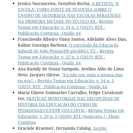
Jessica Vasconcelos, Genylton Rocha,
A REVISTA “A
ESCOLA" COMO FONTE DE PESQUISA SOBRE O
ENSINO DE GEOGRAFIA NAS ESCOLAS PARAENSES
NA PRIMEIRA METADE DO SÉCULO XX
,
Revista
Temas em Educação: v. 34 n. 1 (2025): RTE -
Publicação Contínua - Qualis A4
Francineide Ribeiro Viana Santos, Adelaide Alves Dias,
Kaline Gonzaga Barboza,
O currículo da Educação
Infantil de João Pessoa/PB pós-BNCC-EI:
,
Revista
Temas em Educação: v. 32 n. 1 (2023): RTE -
Publicação Contínua - Qualis A4
Ana Kamily de Souza Sampaio, Avelino Aldo de Lima
Neto, Jacques Gleyse,
“Eu não sou mais a pessoa que
eu era”:
,
Revista Temas em Educação: v. 34 n. 1
(2025): RTE - Publicação Contínua - Qualis A4
Maria Elizete Guimarães Carvalho, Felipe Cavalcanti
Ivo,
PRÁTICAS MONITORIAIS NAS DISCIPLINAS DE
HISTÓRIA DA EDUCAÇÃO DO CURSO DE
PEDAGOGIA/CE/UFPB (2013-2016)
,
Revista Temas em
Educação: v. 29 n. 2 (2020): RTE (maio-ago.) - Fluxo
Contínuo
Graciele Kraemer, Fernanda Calsing,
Gestão