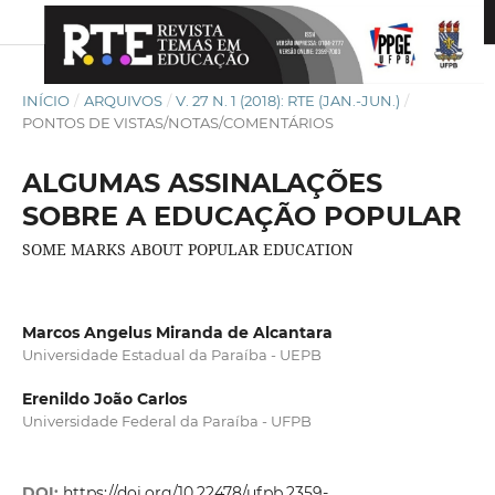
INÍCIO
/
ARQUIVOS
/
V. 27 N. 1 (2018): RTE (JAN.-JUN.)
/
PONTOS DE VISTAS/NOTAS/COMENTÁRIOS
ALGUMAS ASSINALAÇÕES
SOBRE A EDUCAÇÃO POPULAR
SOME MARKS ABOUT POPULAR EDUCATION
Marcos Angelus Miranda de Alcantara
Universidade Estadual da Paraíba - UEPB
Erenildo João Carlos
Universidade Federal da Paraíba - UFPB
DOI:
https://doi.org/10.22478/ufpb.2359-