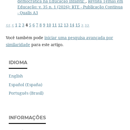
democrática na Educação Infantil:
,
Revista Temas em
Educação: v. 35 n. 1 (2026): RTE - Publicação Contínua
- Qualis A3
<<
<
1
2
3
4
5
6
7
8
9
10
11
12
13
14
15
>
>>
Você também pode
iniciar uma pesquisa avançada por
similaridade
para este artigo.
IDIOMA
English
Español (España)
Português (Brasil)
INFORMAÇÕES