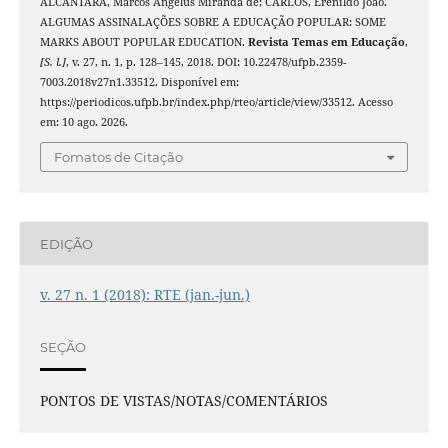
ALCANTARA, Marcos Angelus Miranda de; CARLOS, Erenildo João.
ALGUMAS ASSINALAÇÕES SOBRE A EDUCAÇÃO POPULAR: SOME
MARKS ABOUT POPULAR EDUCATION.
Revista Temas em Educação
,
[S. l.]
, v. 27, n. 1, p. 128–145, 2018. DOI: 10.22478/ufpb.2359-
7003.2018v27n1.33512. Disponível em:
https://periodicos.ufpb.br/index.php/rteo/article/view/33512. Acesso
em: 10 ago. 2026.
Fomatos de Citação
EDIÇÃO
v. 27 n. 1 (2018): RTE (jan.-jun.)
SEÇÃO
PONTOS DE VISTAS/NOTAS/COMENTÁRIOS