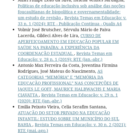
Políticas de educação inclusiva sob análise das noções
foucaultianas de biopolítica e governamentalidade:
um estudo de revisão
,
Revista Temas em Educação: v.
33 n. 1 (2024): RTE - Publicação Contínua - Qualis A4
Volmir José Brutscher, Sérvulu Mário de Paiva
Lacerda, Gildeci Alves de Lira,
CURSO DE
APERFEIÇOAMENTO EM EDUCAÇÃO POPULAR EM
SAÚDE NA PARAÍBA: A EXPERIÊNCIA DA
COORDENAÇÃO ESTADUAL
,
Revista Temas em
Educação: v. 28 n. 1 (2019): RTE (jan.-abr.)
Antonio Max Ferreira da Costa, Joventina Firmina
Rodrigues, José Mateus do Nascimento,
AS
CATEGORIAS “MEMÓRIA” E “MEMÓRIA DA
EDUCAÇÃO PROFISSIONAL” NAS CONCEPÇÕES DE
JAQUES LE GOFF, MAURICE HALBWACHS E MARIA
CIAVATTA
,
Revista Temas em Educação: v. 29 n. 1
(2020): RTE (jan.-abr.)
Emilia Peixoto Vieira, Celia Serafim Santana,
ATUAÇÃO DO SETOR PRIVADO NA EDUCAÇÃO
INFANTIL: ESTUDO SOBRE UM MUNICÍPIO DO SUL
BAHIA
,
Revista Temas em Educação: v. 30 n. 2 (2021):
RTE (mai.-ago.)