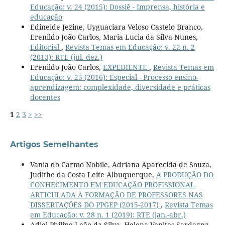
Educação: v. 24 (2015): Dossiê - Imprensa, história e
educação
Edineide Jezine, Uyguaciara Veloso Castelo Branco,
Erenildo João Carlos, Maria Lucia da Silva Nunes,
Editorial
,
Revista Temas em Educação: v. 22 n. 2
(2013): RTE (jul.-dez.)
Erenildo João Carlos,
EXPEDIENTE
,
Revista Temas em
Educação: v. 25 (2016): Especial - Processo ensino-
aprendizagem: complexidade, diversidade e práticas
docentes
1
2
3
>
>>
Artigos Semelhantes
Vania do Carmo Nobile, Adriana Aparecida de Souza,
Judithe da Costa Leite Albuquerque,
A PRODUÇÃO DO
CONHECIMENTO EM EDUCAÇÃO PROFISSIONAL
ARTICULADA À FORMAÇÃO DE PROFESSORES NAS
DISSERTAÇÕES DO PPGEP (2015-2017)
,
Revista Temas
em Educação: v. 28 n. 1 (2019): RTE (jan.-abr.)
Adiel Philipe Leão da Silva, Helena Venites Sardagna,