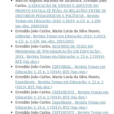
Marcos Angelus Miranda de Alcântara, Erenildo João
Carlos,
A EDUCAÇÃO DE JOVENS E ADULTOS NO
PROJETO ESCOLA ZÉ PEÃO: AS RELAÇÕES ENTRE OS
DISCURSOS PEDAGÓGICOS E POLÍTICOS
,
Revista
Temas em Educação: 2010: v.18/19, n.1/2, p. 1-286,
jan.-dez. 2009/2010
Erenildo João Carlos, Maria Lúcia da Silva Nunes,
Editorial
,
Revista Temas em Educação: 2012: v.20/21,
n.1/2, p. 1-238, jan.-dez. 2011/2012
Erenildo João Carlos,
RESUMOS DE TESES DO
PROGRAMA DE PÓS-GRADUAÇÃO EM EDUCAÇÃO -
2014
,
Revista Temas em Educação: v. 23 n. 2 (2014):
RTE (jul.-dez.)
Erenildo João Carlos,
EDITORIAL
,
Revista Temas em
Educação: v. 25 n. 1 (2016): RTE (jan.-jun.)
Erenildo João Carlos, Maria Lucia da Silva Nunes,
Expediente
,
Revista Temas em Educação: v. 22 n. 2
(2013): RTE (jul.-dez.)
Erenildo João Carlos,
EXPEDIENTE
,
Revista Temas em
Educação: v. 23 n. 2 (2014): RTE (jul.-dez.)
Erenildo João Carlos,
Expediente
,
Revista Temas em
Educação: v. 24 n. 1 (2015): RTE (jan.-jun.)
Erenildo João Carlos,
EXPEDIENTE
,
Revista Temas em