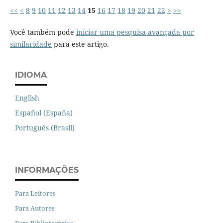
<<
<
8
9
10
11
12
13
14
15
16
17
18
19
20
21
22
>
>>
Você também pode
iniciar uma pesquisa avançada por
similaridade
para este artigo.
IDIOMA
English
Español (España)
Português (Brasil)
INFORMAÇÕES
Para Leitores
Para Autores
Para Bibliotecários