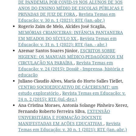
DE PANDEMIA POR COVID-19 NOS ALUNOS DE 3OS
ANOS DO ENSINO MÉDIO DE ESCOLAS PÚBLICAS E
PRIVADAS DE JUIZ DE FORA
,
Revista Temas em
Educação: v. 30 n. 1 (2021): RTE (jan.-abr.)
Rogerio Zaim de Melo, Alcides José Scaglia,
MEMÓRIAS CRIANCEIRAS: INFÂNCIA PANTANEIRA
EM MEADOS DO SÉCULO XX
,
Revista Temas em
Educação: v. 31 n. 1 (2022): RTE (jan. - abr.)
Azemar Santos Soares Júnior,
ESCRITOS SOBRE
HIGIENE: OS MANUAIS MÉDICO-PEDAGÓGICOS EM
CIRCULAÇÃO NA PARAÍBA
,
Revista Temas em
Educação: v. 24 (2015): Dossiê - Imprensa, história e
educação
Juliano Claudio Alves, Maria do Horto Salles Tiellet,
CENTRO SOCIOEDUCATIVO DE CÁCERES/MT: um
estudo exploratório
,
Revista Temas em Educação: v.
24 n. 2 (2015): RTE (jul.-dez.)
Ana Cristina Moraes, Antonia Solange Pinheiro Xerez,
Fernando Roberto Ferreira Silva,
EXTENSÃO
UNIVERSITÁRIA E FORMAÇÃO DOCENTE
MANIFESTADAS EM AÇÕES EDUCATIVAS
,
Revista
Temas em Educação: v. 30 n. 1 (2021): RTE (jan.-abr.)