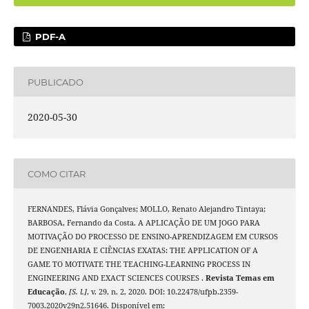
PDF-A
PUBLICADO
2020-05-30
COMO CITAR
FERNANDES, Flávia Gonçalves; MOLLO, Renato Alejandro Tintaya;
BARBOSA, Fernando da Costa. A APLICAÇÃO DE UM JOGO PARA
MOTIVAÇÃO DO PROCESSO DE ENSINO-APRENDIZAGEM EM CURSOS
DE ENGENHARIA E CIÊNCIAS EXATAS: THE APPLICATION OF A
GAME TO MOTIVATE THE TEACHING-LEARNING PROCESS IN
ENGINEERING AND EXACT SCIENCES COURSES .
Revista Temas em
Educação
,
[S. l.]
, v. 29, n. 2, 2020. DOI: 10.22478/ufpb.2359-
7003.2020v29n2.51646. Disponível em: