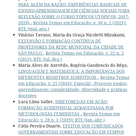
PARA ALÉM DA RAZÃO: EXPERIÊNCIAS RADICAIS DE
ENSINO-APRENDIZAGEM EM CIÊNCIAS SOCIAIS (UMA
REFLEXÃO SOBRE O CURSO TÓPICOS UTÓPICOS, 2017-
2018)
,
Revista Temas em Educação: v. 30 n. 2 (2021):
RTE (mai.-ago.)
Vinicius Tavano, Maria da Graça Nicoletti Mizukami,
EXTENSÃO E FORMAÇÃO CONTÍNUA DE
PROFESSORES DA REDE MUNICIPAL DA CIDADE DE
SÃO PAULO
,
Revista Temas em Educação: v. 22 n. 2
(2013): RTE (jul.-dez.)
Maria Alves de Azevêdo, Rogéria Gaudencio do Rêgo,
LINGUAGEM E MATEMÁTICA: A IMPORTÂNCIA DOS
DIFERENTES REGISTROS SEMIÓTICOS
,
Revista Temas
em Educação: v. 25 (2016): Especial - Processo ensino-
aprendizagem: complexidade, diversidade e práticas
docentes
Lara Lima Satler,
DIRETORES/AS EM AÇÃO:
FORMAÇÃO AUDIOVISUAL ATRAVESSADA POR
METODOLOGIAS FEMINISTAS
,
Revista Temas em
Educação: v. 28 n. 1 (2019): RTE (jan.-abr.)
Cátia Pereira Duarte,
EFEITOS DOS COMUNICADOS
GOVERNAMENTAIS SOBRE EDUCAÇÃO EM TEMPOS