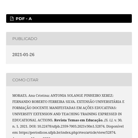
PDF - A
PUBLICADO
2021-01-26
COMO CITAR
MORAES, Ana Cristina; ANTONIA SOLANGE PINHEIRO XEREZ;
FERNANDO ROBERTO FERREIRA SILVA. EXTENSÃO UNIVERSITÁRIA E
FORMAÇÃO DOCENTE MANIFESTADAS EM AÇÕES EDUCATIVAS:
UNIVERSITY EXTENSION AND TEACHING TRAINING EXPRESSED IN
EDUCATIONAL ACTIONS.
Revista Temas em Educação
,
[S. l.]
, v. 30,
n. 1, 2021. DOI: 10.22478/ufpb.2359-7003.2021v30n1.52874. Disponível
em: https://periodicos.ufpb.br/index.php/rteo/article/view/52874.