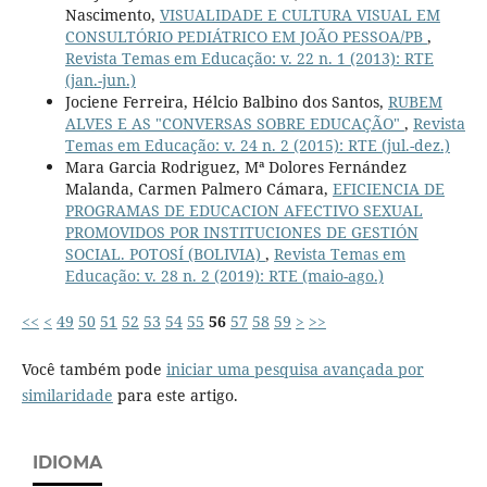
Nascimento,
VISUALIDADE E CULTURA VISUAL EM
CONSULTÓRIO PEDIÁTRICO EM JOÃO PESSOA/PB
,
Revista Temas em Educação: v. 22 n. 1 (2013): RTE
(jan.-jun.)
Jociene Ferreira, Hélcio Balbino dos Santos,
RUBEM
ALVES E AS "CONVERSAS SOBRE EDUCAÇÃO"
,
Revista
Temas em Educação: v. 24 n. 2 (2015): RTE (jul.-dez.)
Mara Garcia Rodriguez, Mª Dolores Fernández
Malanda, Carmen Palmero Cámara,
EFICIENCIA DE
PROGRAMAS DE EDUCACION AFECTIVO SEXUAL
PROMOVIDOS POR INSTITUCIONES DE GESTIÓN
SOCIAL. POTOSÍ (BOLIVIA)
,
Revista Temas em
Educação: v. 28 n. 2 (2019): RTE (maio-ago.)
<<
<
49
50
51
52
53
54
55
56
57
58
59
>
>>
Você também pode
iniciar uma pesquisa avançada por
similaridade
para este artigo.
IDIOMA