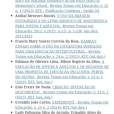
story for teaching symmetry in the early years of
elementary school
,
Revista Temas em Educação: v. 32
n. 1 (2023): RTE - Publicação Contínua - Qualis A4
Aníbal Menezes Maciel,
O USO DA IMAGEM
FOTOGRÁFICA NO LIVRO DIDÁTICO DE MATEMÁTICA
PARA JOVENS E ADULTOS
,
Revista Temas em
Educação: 2012: v.20/21, n.1/2, p. 1-238, jan.-dez.
2011/2012
Francis Mary Soares Correia da Rosa,
KAMBA'I:
ENSAIO SOBRE O USO DA LITERATURA INDÍGENA
PARA UMA EDUCAÇÃO INTERCULTURAL
,
Revista
Temas em Educação: v. 24 n. 2 (2015): RTE (jul.-dez.)
Fabiana de Oliveira Lima, Nilson Rogério da Silva,
A
EDUCAÇÃO DE JOVENS E ADULTOS E OS DESAFIOS DE
UMA PROPOSTA DE EDUCAÇÃO INCLUSIVA: PERFIL
DO ALUNO
,
Revista Temas em Educação: v. 23 n. 1
(2014): RTE (jan.-jun.)
Enio Freire De Paula,
CRIAÇÃO, INVENÇÃO OU
DESCOBERTA?
,
Revista Temas em Educação: v. 24 n. 1
(2015): RTE (jan.-jun.)
Erenildo João Carlos,
EXPEDIENTE
,
Revista Temas em
Educação: v. 23 n. 2 (2014): RTE (jul.-dez.)
Lady Polyanna Silva de Arruda, Erinaldo Alves do