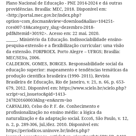
Plano Nacional de Educação - PNE 2014-2024 e dá outras
providências. Brasília: MEC, 2018. Disponível em:
<http://portal.mec.gov.br/index.php?
option=com_docman&view=download&alias=104251-
rces007-18&category_slug=dezembro-2018-
pdf&Itemid=30192>. Acesso em: 22 mai. 2020.
______. Ministério da Educação. Indissociabilidade ensino-
pesquisa-extensão e a flexibilização curricular: uma visão
da extensão. FORPROEX. Porto Alegre – UFRGS; Brasília:
MEC/SESu, 2006.
CALDERON, GOMES, BORGES. Responsabilidade social da
educação superior: mapeamento e tendências temáticas da
produção científica brasileira (1990- 2011), Revista
Brasileira de Educação, Rio de Janeiro, v. 21, n. 66, p. 653-
679, 2012. Disponível em: https://www.scielo.br/scielo.php?
script=sci_issuetoc&pid=1413-
247820160003&lng=en&nrm=iso
CARVALHO, Celso do P. F. de. Conhecimento e
profissionalização no ensino médio: a lógica da
naturalização e da adaptação social. EccoS, São Paulo, v. 12,
n. 2, p. 289-306, jul./dez. 2010. Disponível em:
https://periodicos.uninove.br/index.php?