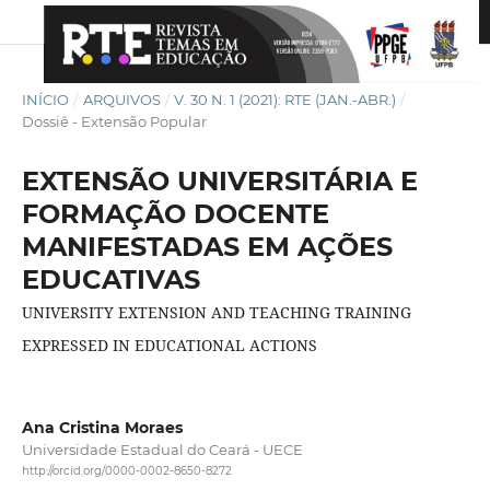
INÍCIO
/
ARQUIVOS
/
V. 30 N. 1 (2021): RTE (JAN.-ABR.)
/
Dossiê - Extensão Popular
EXTENSÃO UNIVERSITÁRIA E
FORMAÇÃO DOCENTE
MANIFESTADAS EM AÇÕES
EDUCATIVAS
UNIVERSITY EXTENSION AND TEACHING TRAINING
EXPRESSED IN EDUCATIONAL ACTIONS
Ana Cristina Moraes
Universidade Estadual do Ceará - UECE
http://orcid.org/0000-0002-8650-8272