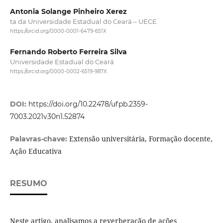
Antonia Solange Pinheiro Xerez
ta da Universidade Estadual do Ceará – UECE
https://orcid.org/0000-0001-6479-651X
Fernando Roberto Ferreira Silva
Universidade Estadual do Ceará
https://orcid.org/0000-0002-6519-987X
DOI:
https://doi.org/10.22478/ufpb.2359-
7003.2021v30n1.52874
Extensão universitária, Formação docente,
Palavras-chave:
Ação Educativa
RESUMO
Neste artigo, analisamos a reverberação de ações