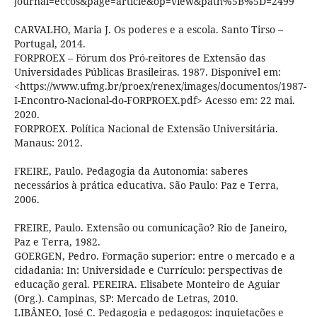
journal=eccos&page=article&op=view&path%5B%5D=2499
CARVALHO, Maria J. Os poderes e a escola. Santo Tirso –
Portugal, 2014.
FORPROEX – Fórum dos Pró-reitores de Extensão das
Universidades Públicas Brasileiras. 1987. Disponível em:
<https://www.ufmg.br/proex/renex/images/documentos/1987-
I-Encontro-Nacional-do-FORPROEX.pdf> Acesso em: 22 mai.
2020.
FORPROEX. Política Nacional de Extensão Universitária.
Manaus: 2012.
FREIRE, Paulo. Pedagogia da Autonomia: saberes
necessários à prática educativa. São Paulo: Paz e Terra,
2006.
FREIRE, Paulo. Extensão ou comunicação? Rio de Janeiro,
Paz e Terra, 1982.
GOERGEN, Pedro. Formação superior: entre o mercado e a
cidadania: In: Universidade e Currículo: perspectivas de
educação geral. PEREIRA. Elisabete Monteiro de Aguiar
(Org.). Campinas, SP: Mercado de Letras, 2010.
LIBÂNEO, José C. Pedagogia e pedagogos: inquietações e