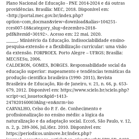
Plano Nacional de Educação - PNE 2014-2024 e dá outras
providências. Brasília: MEC, 2018. Disponível em:
<http://portal.mec.gov.br/index.php?
option=com_docman&view=download&alias=104251-
rces007-18&category_slug=dezembro-2018-
pdf&Itemid=30192>. Acesso em: 22 mai. 2020.
______. Ministério da Educação. Indissociabilidade ensino-
pesquisa-extensão e a flexibilização curricular: uma visão
da extensão. FORPROEX. Porto Alegre – UFRGS; Brasília:
MEC/SESu, 2006.
CALDERON, GOMES, BORGES. Responsabilidade social da
educação superior: mapeamento e tendências temáticas da
produção científica brasileira (1990- 2011), Revista
Brasileira de Educação, Rio de Janeiro, v. 21, n. 66, p. 653-
679, 2012. Disponível em: https://www.scielo.br/scielo.php?
script=sci_issuetoc&pid=1413-
247820160003&lng=en&nrm=iso
CARVALHO, Celso do P. F. de. Conhecimento e
profissionalização no ensino médio: a lógica da
naturalização e da adaptação social. EccoS, São Paulo, v. 12,
n. 2, p. 289-306, jul./dez. 2010. Disponível em:
https://periodicos.uninove.br/index.php?