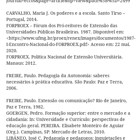
journal=eccos&page=article&op=view&path%5B%5D=2499
CARVALHO, Maria J. Os poderes e a escola. Santo Tirso –
Portugal, 2014.
FORPROEX – Fórum dos Pró-reitores de Extensão das
Universidades Públicas Brasileiras. 1987. Disponível em:
<https://www.ufmg.br/proex/renex/images/documentos/1987-
I-Encontro-Nacional-do-FORPROEX.pdf> Acesso em: 22 mai.
2020.
FORPROEX. Política Nacional de Extensão Universitária.
Manaus: 2012.
FREIRE, Paulo. Pedagogia da Autonomia: saberes
necessários à prática educativa. São Paulo: Paz e Terra,
2006.
FREIRE, Paulo. Extensão ou comunicação? Rio de Janeiro,
Paz e Terra, 1982.
GOERGEN, Pedro. Formação superior: entre o mercado e a
cidadania: In: Universidade e Currículo: perspectivas de
educação geral. PEREIRA. Elisabete Monteiro de Aguiar
(Org.). Campinas, SP: Mercado de Letras, 2010.
LIBÂNEO, José C. Pedagogia e pedagogos: inquietações e