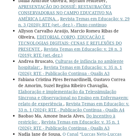
Dalila Andrade Oliveira, Myriam Feldfeber,
APRESENTAÇÃO DO DOSSIÊ: RESTAURAÇÕES
CONSERVADORAS NO CAMPO EDUCATIVO NA
AMÉRICA LATINA.
,
Revista Temas em Educação: v. 29
n. 3 (2020): RTE (set.- dez.) - Fluxo contínuo
Allyson Carvalho Araújo, Marcio Romeu Ribas de
Oliveira,
EDITORIAL CORPO, EDUCAÇÃO E
TECNOLOGIAS DIGITAIS: CENAS E REFLEXÕES DO
PRESENTE
,
Revista Temas em Educação: v. 28 n. 3
(2019): RTE (set.-dez.)
Andrea Bruscato,
Culturas de infância no ambiente
hospitalar:
,
Revista Temas em Educação: v. 35 n. 1
(2026): RTE - Publicação Contínua - Qualis A3
Fabiana Cristina Pires Bernardinelli, Gustavo Correa
de Amorim, Suzel Regina Ribeiro Chavaglia,
Elaboração e implementação da Telessimulação
Síncrona e Observacional no Ensino em Enfermagem:
relato de experiência
,
Revista Temas em Educação: v.
33 n. 1 (2024): RTE - Publicação Contínua - Qualis A4
Baobao Ma, Amone Inacia Alves,
Do incentivo à
restrição:
,
Revista Temas em Educação: v. 35 n. 1
(2026): RTE - Publicação Contínua - Qualis A3
Nadia Jane de Sousa,
O Canal “Luccas Neto-Luccas