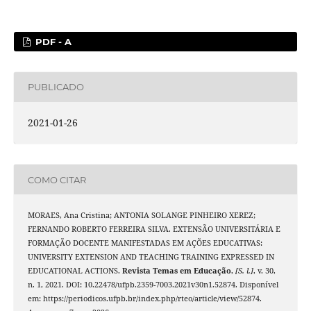
PDF - A
PUBLICADO
2021-01-26
COMO CITAR
MORAES, Ana Cristina; ANTONIA SOLANGE PINHEIRO XEREZ;
FERNANDO ROBERTO FERREIRA SILVA. EXTENSÃO UNIVERSITÁRIA E
FORMAÇÃO DOCENTE MANIFESTADAS EM AÇÕES EDUCATIVAS:
UNIVERSITY EXTENSION AND TEACHING TRAINING EXPRESSED IN
EDUCATIONAL ACTIONS.
Revista Temas em Educação
,
[S. l.]
, v. 30,
n. 1, 2021. DOI: 10.22478/ufpb.2359-7003.2021v30n1.52874. Disponível
em: https://periodicos.ufpb.br/index.php/rteo/article/view/52874.