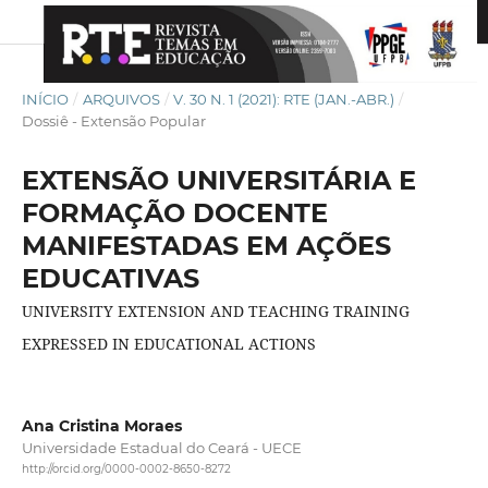
INÍCIO
/
ARQUIVOS
/
V. 30 N. 1 (2021): RTE (JAN.-ABR.)
/
Dossiê - Extensão Popular
EXTENSÃO UNIVERSITÁRIA E
FORMAÇÃO DOCENTE
MANIFESTADAS EM AÇÕES
EDUCATIVAS
UNIVERSITY EXTENSION AND TEACHING TRAINING
EXPRESSED IN EDUCATIONAL ACTIONS
Ana Cristina Moraes
Universidade Estadual do Ceará - UECE
http://orcid.org/0000-0002-8650-8272