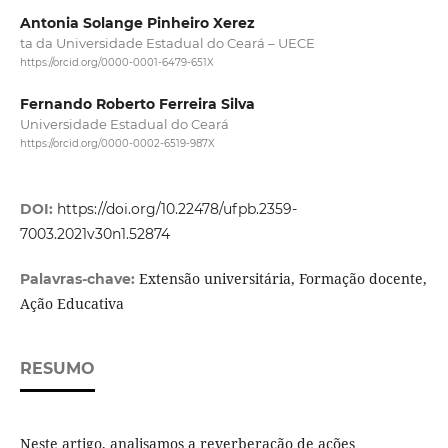
Antonia Solange Pinheiro Xerez
ta da Universidade Estadual do Ceará – UECE
https://orcid.org/0000-0001-6479-651X
Fernando Roberto Ferreira Silva
Universidade Estadual do Ceará
https://orcid.org/0000-0002-6519-987X
DOI:
https://doi.org/10.22478/ufpb.2359-
7003.2021v30n1.52874
Extensão universitária, Formação docente,
Palavras-chave:
Ação Educativa
RESUMO
Neste artigo, analisamos a reverberação de ações