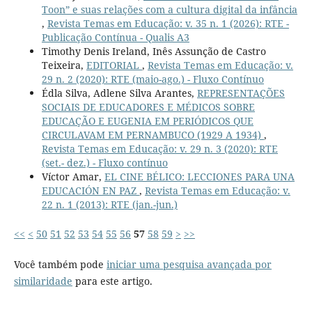
Toon” e suas relações com a cultura digital da infância
,
Revista Temas em Educação: v. 35 n. 1 (2026): RTE -
Publicação Contínua - Qualis A3
Timothy Denis Ireland, Inês Assunção de Castro
Teixeira,
EDITORIAL
,
Revista Temas em Educação: v.
29 n. 2 (2020): RTE (maio-ago.) - Fluxo Contínuo
Édla Silva, Adlene Silva Arantes,
REPRESENTAÇÕES
SOCIAIS DE EDUCADORES E MÉDICOS SOBRE
EDUCAÇÃO E EUGENIA EM PERIÓDICOS QUE
CIRCULAVAM EM PERNAMBUCO (1929 A 1934)
,
Revista Temas em Educação: v. 29 n. 3 (2020): RTE
(set.- dez.) - Fluxo contínuo
Víctor Amar,
EL CINE BÉLICO: LECCIONES PARA UNA
EDUCACIÓN EN PAZ
,
Revista Temas em Educação: v.
22 n. 1 (2013): RTE (jan.-jun.)
<<
<
50
51
52
53
54
55
56
57
58
59
>
>>
Você também pode
iniciar uma pesquisa avançada por
similaridade
para este artigo.