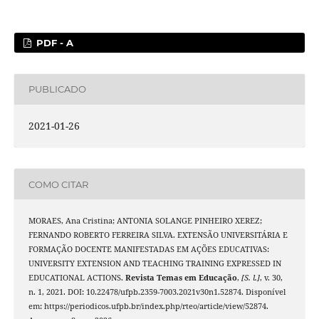
PDF - A
PUBLICADO
2021-01-26
COMO CITAR
MORAES, Ana Cristina; ANTONIA SOLANGE PINHEIRO XEREZ;
FERNANDO ROBERTO FERREIRA SILVA. EXTENSÃO UNIVERSITÁRIA E
FORMAÇÃO DOCENTE MANIFESTADAS EM AÇÕES EDUCATIVAS:
UNIVERSITY EXTENSION AND TEACHING TRAINING EXPRESSED IN
EDUCATIONAL ACTIONS.
Revista Temas em Educação
,
[S. l.]
, v. 30,
n. 1, 2021. DOI: 10.22478/ufpb.2359-7003.2021v30n1.52874. Disponível
em: https://periodicos.ufpb.br/index.php/rteo/article/view/52874.