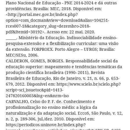
Plano Nacional de Educação - PNE 2014-2024 e dá outras
providências. Brasília: MEC, 2018. Disponível em:
<http://portal.mec.gov.br/index.php?
option=com_docman&view=download&alias=104251-
rces007-18&category_slug=dezembro-2018-
pdf&Itemid=30192>. Acesso em: 22 mai. 2020.
______. Ministério da Educação. Indissociabilidade ensino-
pesquisa-extensão e a flexibilização curricular: uma visão
da extensão. FORPROEX. Porto Alegre – UFRGS; Brasília:
MEC/SESu, 2006.
CALDERON, GOMES, BORGES. Responsabilidade social da
educação superior: mapeamento e tendências temáticas da
produção científica brasileira (1990- 2011), Revista
Brasileira de Educação, Rio de Janeiro, v. 21, n. 66, p. 653-
679, 2012. Disponível em: https://www.scielo.br/scielo.php?
script=sci_issuetoc&pid=1413-
247820160003&lng=en&nrm=iso
CARVALHO, Celso do P. F. de. Conhecimento e
profissionalização no ensino médio: a lógica da
naturalização e da adaptação social. EccoS, São Paulo, v. 12,
n. 2, p. 289-306, jul./dez. 2010. Disponível em:
https://periodicos.uninove.br/index.php?