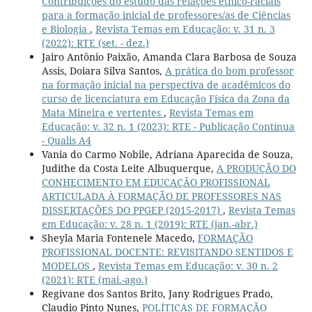
Contribuições do estudo das relações étnico-raciais
para a formação inicial de professores/as de Ciências
e Biologia
,
Revista Temas em Educação: v. 31 n. 3
(2022): RTE (set. - dez.)
Jairo Antônio Paixão, Amanda Clara Barbosa de Souza
Assis, Doiara Silva Santos,
A prática do bom professor
na formação inicial na perspectiva de acadêmicos do
curso de licenciatura em Educação Física da Zona da
Mata Mineira e vertentes
,
Revista Temas em
Educação: v. 32 n. 1 (2023): RTE - Publicação Contínua
- Qualis A4
Vania do Carmo Nobile, Adriana Aparecida de Souza,
Judithe da Costa Leite Albuquerque,
A PRODUÇÃO DO
CONHECIMENTO EM EDUCAÇÃO PROFISSIONAL
ARTICULADA À FORMAÇÃO DE PROFESSORES NAS
DISSERTAÇÕES DO PPGEP (2015-2017)
,
Revista Temas
em Educação: v. 28 n. 1 (2019): RTE (jan.-abr.)
Sheyla Maria Fontenele Macedo,
FORMAÇÃO
PROFISSIONAL DOCENTE: REVISITANDO SENTIDOS E
MODELOS
,
Revista Temas em Educação: v. 30 n. 2
(2021): RTE (mai.-ago.)
Regivane dos Santos Brito, Jany Rodrigues Prado,
Claudio Pinto Nunes,
POLÍTICAS DE FORMAÇÃO