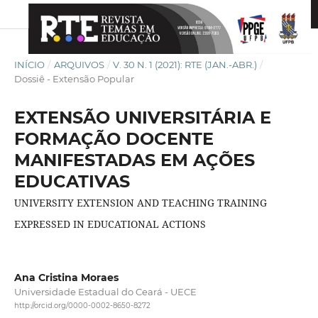
INÍCIO
/
ARQUIVOS
/
V. 30 N. 1 (2021): RTE (JAN.-ABR.)
/
Dossiê - Extensão Popular
EXTENSÃO UNIVERSITÁRIA E
FORMAÇÃO DOCENTE
MANIFESTADAS EM AÇÕES
EDUCATIVAS
UNIVERSITY EXTENSION AND TEACHING TRAINING
EXPRESSED IN EDUCATIONAL ACTIONS
Ana Cristina Moraes
Universidade Estadual do Ceará - UECE
http://orcid.org/0000-0002-8650-8272