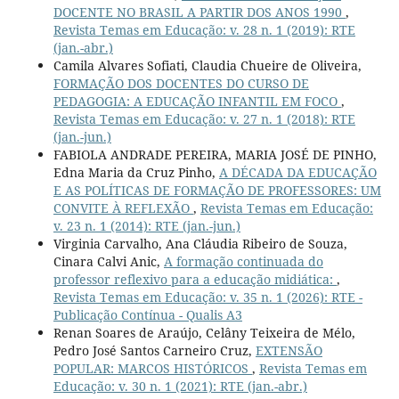
DOCENTE NO BRASIL A PARTIR DOS ANOS 1990
,
Revista Temas em Educação: v. 28 n. 1 (2019): RTE
(jan.-abr.)
Camila Alvares Sofiati, Claudia Chueire de Oliveira,
FORMAÇÃO DOS DOCENTES DO CURSO DE
PEDAGOGIA: A EDUCAÇÃO INFANTIL EM FOCO
,
Revista Temas em Educação: v. 27 n. 1 (2018): RTE
(jan.-jun.)
FABIOLA ANDRADE PEREIRA, MARIA JOSÉ DE PINHO,
Edna Maria da Cruz Pinho,
A DÉCADA DA EDUCAÇÃO
E AS POLÍTICAS DE FORMAÇÃO DE PROFESSORES: UM
CONVITE À REFLEXÃO
,
Revista Temas em Educação:
v. 23 n. 1 (2014): RTE (jan.-jun.)
Virginia Carvalho, Ana Cláudia Ribeiro de Souza,
Cinara Calvi Anic,
A formação continuada do
professor reflexivo para a educação midiática:
,
Revista Temas em Educação: v. 35 n. 1 (2026): RTE -
Publicação Contínua - Qualis A3
Renan Soares de Araújo, Celâny Teixeira de Mélo,
Pedro José Santos Carneiro Cruz,
EXTENSÃO
POPULAR: MARCOS HISTÓRICOS
,
Revista Temas em
Educação: v. 30 n. 1 (2021): RTE (jan.-abr.)