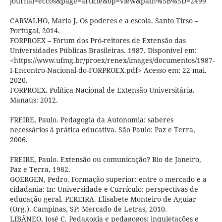
journal=eccos&page=article&op=view&path%5B%5D=2499
CARVALHO, Maria J. Os poderes e a escola. Santo Tirso –
Portugal, 2014.
FORPROEX – Fórum dos Pró-reitores de Extensão das
Universidades Públicas Brasileiras. 1987. Disponível em:
<https://www.ufmg.br/proex/renex/images/documentos/1987-
I-Encontro-Nacional-do-FORPROEX.pdf> Acesso em: 22 mai.
2020.
FORPROEX. Política Nacional de Extensão Universitária.
Manaus: 2012.
FREIRE, Paulo. Pedagogia da Autonomia: saberes
necessários à prática educativa. São Paulo: Paz e Terra,
2006.
FREIRE, Paulo. Extensão ou comunicação? Rio de Janeiro,
Paz e Terra, 1982.
GOERGEN, Pedro. Formação superior: entre o mercado e a
cidadania: In: Universidade e Currículo: perspectivas de
educação geral. PEREIRA. Elisabete Monteiro de Aguiar
(Org.). Campinas, SP: Mercado de Letras, 2010.
LIBÂNEO, José C. Pedagogia e pedagogos: inquietações e