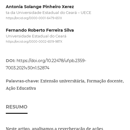
Antonia Solange Pinheiro Xerez
ta da Universidade Estadual do Ceará – UECE
https://orcid.org/0000-0001-6479-651X
Fernando Roberto Ferreira Silva
Universidade Estadual do Ceará
https://orcid.org/0000-0002-6519-987X
DOI:
https://doi.org/10.22478/ufpb.2359-
7003.2021v30n1.52874
Extensão universitária, Formação docente,
Palavras-chave:
Ação Educativa
RESUMO
Neste artigo, analisamos a reverberação de ações