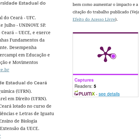
ersidade Estadual do
bem como aumentar o impacto e a
citação do trabalho publicado (Vej
l do Ceará - UFC.
Efeito do Acesso Livre
).
e Julho - UNINOVE SP.
 Ceará – UECE, e exerce
inhas Fundamentos da
cente. Desempenha
tercampi em Educação e
ação e Movimentos
e.br
Captures
de Estadual do Ceará
Readers:
5
química (UFRN).
-
see details
rel em Direito (UFRN).
Ceará lotado no curso de
iências e Letras de Iguatu
Ensino de Biologia
 Extensão da UECE.
r