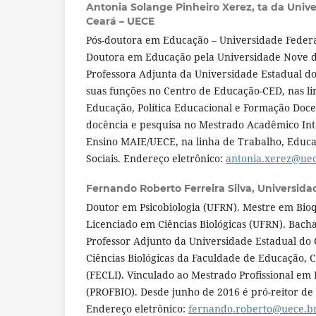
Antonia Solange Pinheiro Xerez,
ta da Univ
Ceará – UECE
Pós-doutora em Educação – Universidade Federa
Doutora em Educação pela Universidade Nove d
Professora Adjunta da Universidade Estadual do
suas funções no Centro de Educação-CED, nas l
Educação, Política Educacional e Formação Do
docência e pesquisa no Mestrado Acadêmico In
Ensino MAIE/UECE, na linha de Trabalho, Educ
Sociais. Endereço eletrônico:
antonia.xerez@uec
Fernando Roberto Ferreira Silva,
Universida
Doutor em Psicobiologia (UFRN). Mestre em Bio
Licenciado em Ciências Biológicas (UFRN). Bacha
Professor Adjunto da Universidade Estadual do 
Ciências Biológicas da Faculdade de Educação, C
(FECLI). Vinculado ao Mestrado Profissional em 
(PROFBIO). Desde junho de 2016 é pró-reitor de
Endereço eletrônico:
fernando.roberto@uece.b