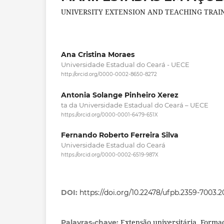
UNIVERSITY EXTENSION AND TEACHING TRAI
Ana Cristina Moraes
Universidade Estadual do Ceará - UECE
http://orcid.org/0000-0002-8650-8272
Antonia Solange Pinheiro Xerez
ta da Universidade Estadual do Ceará – UECE
https://orcid.org/0000-0001-6479-651X
Fernando Roberto Ferreira Silva
Universidade Estadual do Ceará
https://orcid.org/0000-0002-6519-987X
DOI:
https://doi.org/10.22478/ufpb.2359-7003.
Extensão universitária, Forma
Palavras-chave: