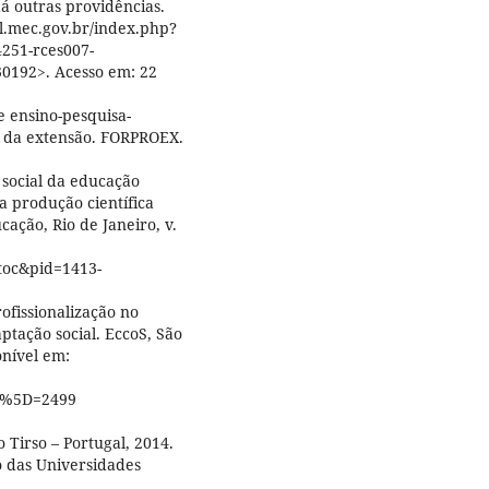
á outras providências.
al.mec.gov.br/index.php?
251-rces007-
0192>. Acesso em: 22
de ensino-pesquisa-
ão da extensão. FORPROEX.
ocial da educação
 produção científica
cação, Rio de Janeiro, v.
etoc&pid=1413-
ofissionalização no
ptação social. EccoS, São
ponível em:
B%5D=2499
 Tirso – Portugal, 2014.
 das Universidades