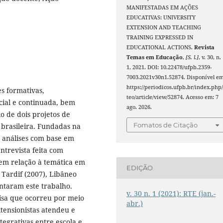
MANIFESTADAS EM AÇÕES
EDUCATIVAS: UNIVERSITY
EXTENSION AND TEACHING
TRAINING EXPRESSED IN
EDUCATIONAL ACTIONS.
Revista
Temas em Educação
,
[S. l.]
, v. 30, n.
1, 2021. DOI: 10.22478/ufpb.2359-
7003.2021v30n1.52874. Disponível em
https://periodicos.ufpb.br/index.php/
s formativas,
teo/article/view/52874. Acesso em: 7
cial e continuada, bem
ago. 2026.
 de dois projetos de
Fomatos de Citação
brasileira. Fundadas na
s análises com base em
ntrevista feita com
 em relação à temática em
EDIÇÃO
 Tardif (2007), Libâneo
ntaram este trabalho.
v. 30 n. 1 (2021): RTE (jan.-
isa que ocorreu por meio
abr.)
xtensionistas atendeu e
ntegrativas entre escola e