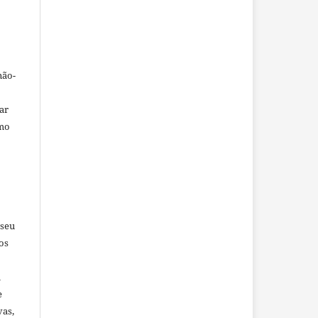
não-
car
omo
 seu
os
u
e
vas,