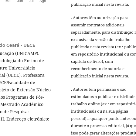
publicação inicial nesta revista.
. Autores têm autorização para
assumir contratos adicionais
separadamente, para distribuição 
exclusiva da versão do trabalho
do Ceará - UECE
publicada nesta revista (ex.: publi
ducação (UNICAMP).
em repositório institucional ou c
odologia do Ensino de
capítulo de livro), com
tro Universitário
reconhecimento de autoria e
ial (UECE). Professora
publicação inicial nesta revista.
UECE/Faculdade de
. Autores têm permissão e são
ojeto de Extensão Núcleo
estimulados a publicar e distribuir
aos Programas de Pós-
trabalho online (ex.: em repositóri
 Mestrado Acadêmico
institucionais ou na sua página
o de Pesquisa:
pessoal) a qualquer ponto antes o
EH. Endereço eletrônico:
durante o processo editorial, já qu
isso pode gerar alterações produti