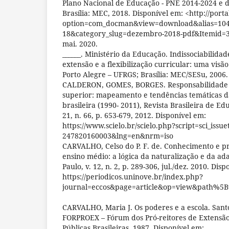
Plano Nacional de Educação - PNE 2014-2024 e d
Brasília: MEC, 2018. Disponível em: <http://port
option=com_docman&view=download&alias=104
18&category_slug=dezembro-2018-pdf&Itemid=3
mai. 2020.
______. Ministério da Educação. Indissociabilida
extensão e a flexibilização curricular: uma vis
Porto Alegre – UFRGS; Brasília: MEC/SESu, 2006.
CALDERON, GOMES, BORGES. Responsabilidade s
superior: mapeamento e tendências temáticas da
brasileira (1990- 2011), Revista Brasileira de Edu
21, n. 66, p. 653-679, 2012. Disponível em:
https://www.scielo.br/scielo.php?script=sci_issu
247820160003&lng=en&nrm=iso
CARVALHO, Celso do P. F. de. Conhecimento e pr
ensino médio: a lógica da naturalização e da ada
Paulo, v. 12, n. 2, p. 289-306, jul./dez. 2010. Dis
https://periodicos.uninove.br/index.php?
journal=eccos&page=article&op=view&path%5
CARVALHO, Maria J. Os poderes e a escola. Santo
FORPROEX – Fórum dos Pró-reitores de Extensão
Públicas Brasileiras. 1987. Disponível em: