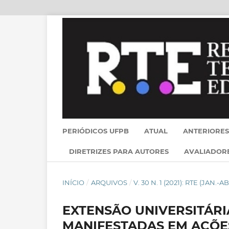
PERIÓDICOS UFPB
ATUAL
ANTERIORES
DIRETRIZES PARA AUTORES
AVALIADOR
INÍCIO
/
ARQUIVOS
/
V. 30 N. 1 (2021): RTE (JAN.-AB
EXTENSÃO UNIVERSITÁR
MANIFESTADAS EM AÇÕE