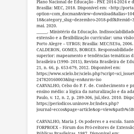
Plano Nacional de Educação - PNE 2014-2024 e d
Brasília: MEC, 2018. Disponível em: <http://port
option=com_docman&view=download&alias=104
18&category_slug=dezembro-2018-pdf&Itemid=3
mai. 2020.
______. Ministério da Educação. Indissociabilida
extensão e a flexibilização curricular: uma vis
Porto Alegre – UFRGS; Brasília: MEC/SESu, 2006.
CALDERON, GOMES, BORGES. Responsabilidade s
superior: mapeamento e tendências temáticas da
brasileira (1990- 2011), Revista Brasileira de Edu
21, n. 66, p. 653-679, 2012. Disponível em:
https://www.scielo.br/scielo.php?script=sci_issu
247820160003&lng=en&nrm=iso
CARVALHO, Celso do P. F. de. Conhecimento e pr
ensino médio: a lógica da naturalização e da ada
Paulo, v. 12, n. 2, p. 289-306, jul./dez. 2010. Dis
https://periodicos.uninove.br/index.php?
journal=eccos&page=article&op=view&path%5
CARVALHO, Maria J. Os poderes e a escola. Santo
FORPROEX – Fórum dos Pró-reitores de Extensão
Públicas Brasileiras. 1987. Disponível em: