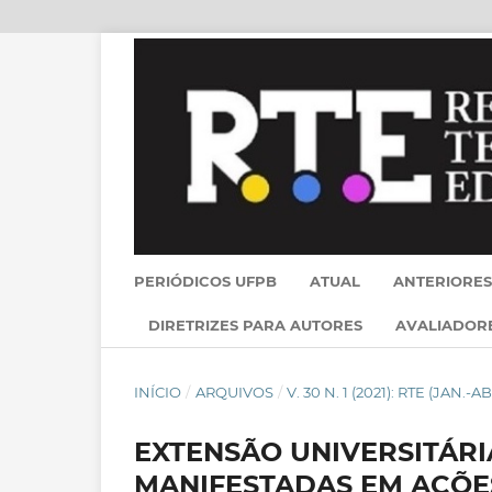
PERIÓDICOS UFPB
ATUAL
ANTERIORES
DIRETRIZES PARA AUTORES
AVALIADOR
INÍCIO
/
ARQUIVOS
/
V. 30 N. 1 (2021): RTE (JAN.-AB
EXTENSÃO UNIVERSITÁR
MANIFESTADAS EM AÇÕE