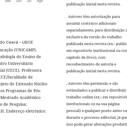
publicação inicial nesta revista.
. Autores têm autorização para
assumir contratos adicionais
separadamente, para distribuição 
exclusiva da versão do trabalho
do Ceará - UECE
publicada nesta revista (ex.: publi
ducação (UNICAMP).
em repositório institucional ou c
odologia do Ensino de
capítulo de livro), com
tro Universitário
reconhecimento de autoria e
ial (UECE). Professora
publicação inicial nesta revista.
UECE/Faculdade de
. Autores têm permissão e são
ojeto de Extensão Núcleo
estimulados a publicar e distribuir
aos Programas de Pós-
trabalho online (ex.: em repositóri
 Mestrado Acadêmico
institucionais ou na sua página
o de Pesquisa:
pessoal) a qualquer ponto antes o
EH. Endereço eletrônico:
durante o processo editorial, já qu
isso pode gerar alterações produti