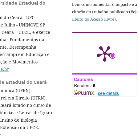
ersidade Estadual do
bem como aumentar o impacto e a
citação do trabalho publicado (Vej
l do Ceará - UFC.
Efeito do Acesso Livre
).
e Julho - UNINOVE SP.
 Ceará – UECE, e exerce
inhas Fundamentos da
cente. Desempenha
tercampi em Educação e
ação e Movimentos
e.br
Captures
de Estadual do Ceará
Readers:
5
química (UFRN).
-
see details
rel em Direito (UFRN).
Ceará lotado no curso de
iências e Letras de Iguatu
Ensino de Biologia
 Extensão da UECE.
r