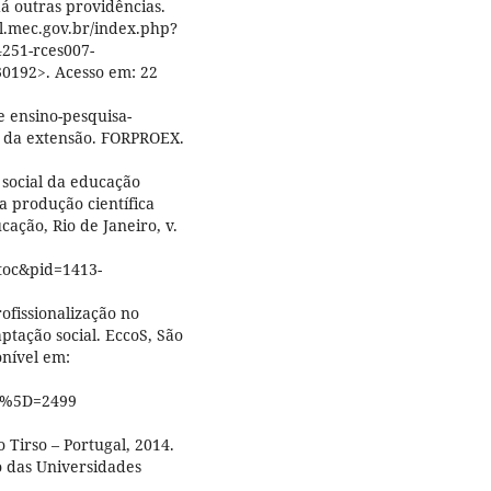
á outras providências.
al.mec.gov.br/index.php?
251-rces007-
0192>. Acesso em: 22
de ensino-pesquisa-
ão da extensão. FORPROEX.
ocial da educação
 produção científica
cação, Rio de Janeiro, v.
etoc&pid=1413-
ofissionalização no
ptação social. EccoS, São
ponível em:
B%5D=2499
 Tirso – Portugal, 2014.
 das Universidades