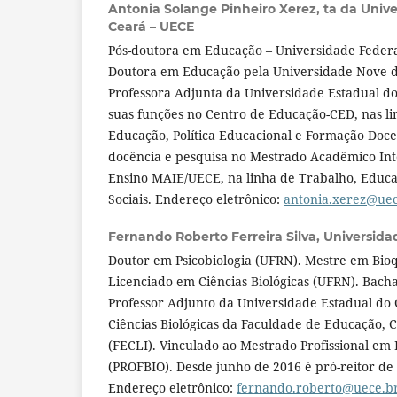
Antonia Solange Pinheiro Xerez,
ta da Univ
Ceará – UECE
Pós-doutora em Educação – Universidade Federa
Doutora em Educação pela Universidade Nove d
Professora Adjunta da Universidade Estadual do
suas funções no Centro de Educação-CED, nas l
Educação, Política Educacional e Formação Do
docência e pesquisa no Mestrado Acadêmico In
Ensino MAIE/UECE, na linha de Trabalho, Educ
Sociais. Endereço eletrônico:
antonia.xerez@uec
Fernando Roberto Ferreira Silva,
Universida
Doutor em Psicobiologia (UFRN). Mestre em Bio
Licenciado em Ciências Biológicas (UFRN). Bacha
Professor Adjunto da Universidade Estadual do 
Ciências Biológicas da Faculdade de Educação, C
(FECLI). Vinculado ao Mestrado Profissional em 
(PROFBIO). Desde junho de 2016 é pró-reitor de
Endereço eletrônico:
fernando.roberto@uece.b