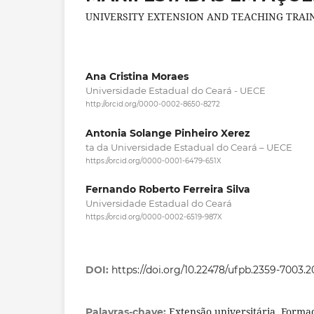
UNIVERSITY EXTENSION AND TEACHING TRAI
Ana Cristina Moraes
Universidade Estadual do Ceará - UECE
http://orcid.org/0000-0002-8650-8272
Antonia Solange Pinheiro Xerez
ta da Universidade Estadual do Ceará – UECE
https://orcid.org/0000-0001-6479-651X
Fernando Roberto Ferreira Silva
Universidade Estadual do Ceará
https://orcid.org/0000-0002-6519-987X
DOI:
https://doi.org/10.22478/ufpb.2359-7003.
Extensão universitária, Forma
Palavras-chave: