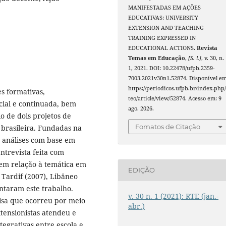
MANIFESTADAS EM AÇÕES
EDUCATIVAS: UNIVERSITY
EXTENSION AND TEACHING
TRAINING EXPRESSED IN
EDUCATIONAL ACTIONS.
Revista
Temas em Educação
,
[S. l.]
, v. 30, n.
1, 2021. DOI: 10.22478/ufpb.2359-
7003.2021v30n1.52874. Disponível em
https://periodicos.ufpb.br/index.php/
s formativas,
teo/article/view/52874. Acesso em: 9
cial e continuada, bem
ago. 2026.
 de dois projetos de
Fomatos de Citação
brasileira. Fundadas na
s análises com base em
ntrevista feita com
 em relação à temática em
EDIÇÃO
 Tardif (2007), Libâneo
ntaram este trabalho.
v. 30 n. 1 (2021): RTE (jan.-
isa que ocorreu por meio
abr.)
xtensionistas atendeu e
ntegrativas entre escola e