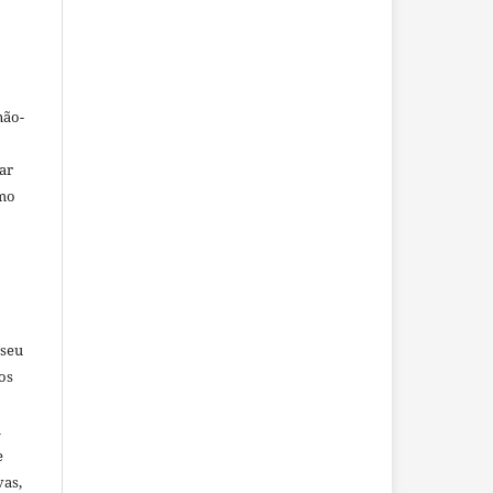
não-
car
omo
 seu
os
u
e
vas,