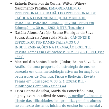
Rafaela Domingos da Cunha, Wilton Wilney
Nascimento Padilha,
EMPODERAMENTO
PROFISSIONAL E CIDADÃO DO PROFISSIONAL DE
SAÚDE NA COMUNIDADE QUILOMBOLA DE
PARATIBE- PARAÍBA- BRASIL
,
Revista Temas em
Educação: v. 30 n. 1 (2021): RTE (jan.-abr.)
Natália Afonso Araújo, Bruno Henrique da Silva
Sousa, Andreia Aparecida Marin,
CÂNONES E
ESPECTROS: FUNDAMENTALISMOS OU
INDETERMINAÇÕES NA FORMAÇÃO DOCENTE
,
Revista Temas em Educação: v. 30 n. 3 (2021): RTE (set
- dez)
Marconi dos Santos Ribeiro Júnior, Bruno Silva Leite,
Análise de uma proposta de estratégia de ensino
baseada em uma metodologia ativa na formação de
professores de Química, Física e Biologia
,
Revista
Temas em Educação: v. 33 n. 1 (2024): RTE -
Publicação Contínua - Qualis A4
Erica Dantas da Silva, Maria da Conceição Costa,
Signey Everton Edival de Sousa,
A mediação docente
diante das dificuldades de aprendizagem dos alunos
no contexto dos anos iniciais do ensino fundamental
,