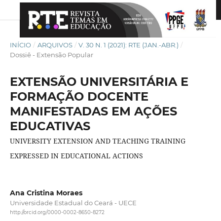
INÍCIO
/
ARQUIVOS
/
V. 30 N. 1 (2021): RTE (JAN.-ABR.)
/
Dossiê - Extensão Popular
EXTENSÃO UNIVERSITÁRIA E
FORMAÇÃO DOCENTE
MANIFESTADAS EM AÇÕES
EDUCATIVAS
UNIVERSITY EXTENSION AND TEACHING TRAINING
EXPRESSED IN EDUCATIONAL ACTIONS
Ana Cristina Moraes
Universidade Estadual do Ceará - UECE
http://orcid.org/0000-0002-8650-8272