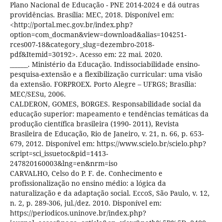
Plano Nacional de Educação - PNE 2014-2024 e dá outras
providências. Brasília: MEC, 2018. Disponível em:
<http://portal.mec.gov.br/index.php?
option=com_docman&view=download&alias=104251-
rces007-18&category_slug=dezembro-2018-
pdf&Itemid=30192>. Acesso em: 22 mai. 2020.
______. Ministério da Educação. Indissociabilidade ensino-
pesquisa-extensão e a flexibilização curricular: uma visão
da extensão. FORPROEX. Porto Alegre – UFRGS; Brasília:
MEC/SESu, 2006.
CALDERON, GOMES, BORGES. Responsabilidade social da
educação superior: mapeamento e tendências temáticas da
produção científica brasileira (1990- 2011), Revista
Brasileira de Educação, Rio de Janeiro, v. 21, n. 66, p. 653-
679, 2012. Disponível em: https://www.scielo.br/scielo.php?
script=sci_issuetoc&pid=1413-
247820160003&lng=en&nrm=iso
CARVALHO, Celso do P. F. de. Conhecimento e
profissionalização no ensino médio: a lógica da
naturalização e da adaptação social. EccoS, São Paulo, v. 12,
n. 2, p. 289-306, jul./dez. 2010. Disponível em:
https://periodicos.uninove.br/index.php?