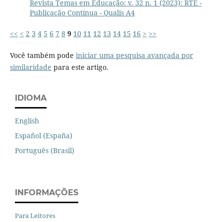
Revista Temas em Educação: v. 32 n. 1 (2023): RTE -
Publicação Contínua - Qualis A4
<<
<
2
3
4
5
6
7
8
9
10
11
12
13
14
15
16
>
>>
Você também pode
iniciar uma pesquisa avançada por
similaridade
para este artigo.
IDIOMA
English
Español (España)
Português (Brasil)
INFORMAÇÕES
Para Leitores