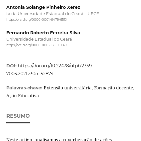
Antonia Solange Pinheiro Xerez
ta da Universidade Estadual do Ceará – UECE
https://orcid.org/0000-0001-6479-651X
Fernando Roberto Ferreira Silva
Universidade Estadual do Ceará
https://orcid.org/0000-0002-6519-987X
DOI:
https://doi.org/10.22478/ufpb.2359-
7003.2021v30n1.52874
Extensão universitária, Formação docente,
Palavras-chave:
Ação Educativa
RESUMO
Neste artigo, analisamos a reverberação de ações