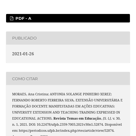
PDF - A
PUBLICADO
2021-01-26
COMO CITAR
MORAES, Ana Cristina; ANTONIA SOLANGE PINHEIRO XEREZ;
FERNANDO ROBERTO FERREIRA SILVA. EXTENSÃO UNIVERSITÁRIA E
FORMAÇÃO DOCENTE MANIFESTADAS EM AÇÕES EDUCATIVAS:
UNIVERSITY EXTENSION AND TEACHING TRAINING EXPRESSED IN
EDUCATIONAL ACTIONS.
Revista Temas em Educação
,
[S. l.]
, v. 30,
n. 1, 2021. DOI: 10.22478/ufpb.2359-7003.2021v30n1.52874. Disponível
em: https://periodicos.ufpb.br/index.php/rteo/article/view/52874.