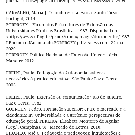
journal=eccos&page=article&op=view&path%5B%5D=2499
CARVALHO, Maria J. Os poderes e a escola. Santo Tirso –
Portugal, 2014.
FORPROEX – Fórum dos Pró-reitores de Extensão das
Universidades Públicas Brasileiras. 1987. Disponível em:
<https://www.ufmg.br/proex/renex/images/documentos/1987-
I-Encontro-Nacional-do-FORPROEX.pdf> Acesso em: 22 mai.
2020.
FORPROEX. Política Nacional de Extensão Universitária.
Manaus: 2012.
FREIRE, Paulo. Pedagogia da Autonomia: saberes
necessários à prática educativa. São Paulo: Paz e Terra,
2006.
FREIRE, Paulo. Extensão ou comunicação? Rio de Janeiro,
Paz e Terra, 1982.
GOERGEN, Pedro. Formação superior: entre o mercado e a
cidadania: In: Universidade e Currículo: perspectivas de
educação geral. PEREIRA. Elisabete Monteiro de Aguiar
(Org.). Campinas, SP: Mercado de Letras, 2010.
LIBÂNEO, José C. Pedagogia e pedagogos: inquietações e