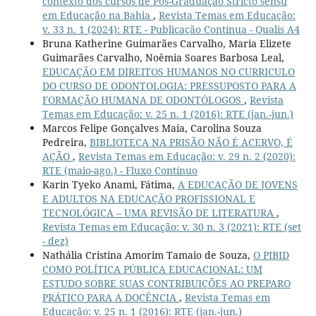
contexto dos cursos de Pós-Graduação Stricto sensu
em Educação na Bahia
,
Revista Temas em Educação:
v. 33 n. 1 (2024): RTE - Publicação Contínua - Qualis A4
Bruna Katherine Guimarães Carvalho, Maria Elizete
Guimarães Carvalho, Noêmia Soares Barbosa Leal,
EDUCAÇÃO EM DIREITOS HUMANOS NO CURRICULO
DO CURSO DE ODONTOLOGIA: PRESSUPOSTO PARA A
FORMAÇÃO HUMANA DE ODONTÓLOGOS
,
Revista
Temas em Educação: v. 25 n. 1 (2016): RTE (jan.-jun.)
Marcos Felipe Gonçalves Maia, Carolina Souza
Pedreira,
BIBLIOTECA NA PRISÃO NÃO É ACERVO, É
AÇÃO
,
Revista Temas em Educação: v. 29 n. 2 (2020):
RTE (maio-ago.) - Fluxo Contínuo
Karin Tyeko Anami, Fátima,
A EDUCAÇÃO DE JOVENS
E ADULTOS NA EDUCAÇÃO PROFISSIONAL E
TECNOLÓGICA – UMA REVISÃO DE LITERATURA
,
Revista Temas em Educação: v. 30 n. 3 (2021): RTE (set
- dez)
Nathália Cristina Amorim Tamaio de Souza,
O PIBID
COMO POLÍTICA PÚBLICA EDUCACIONAL: UM
ESTUDO SOBRE SUAS CONTRIBUIÇÕES AO PREPARO
PRÁTICO PARA A DOCÊNCIA
,
Revista Temas em
Educação: v. 25 n. 1 (2016): RTE (jan.-jun.)