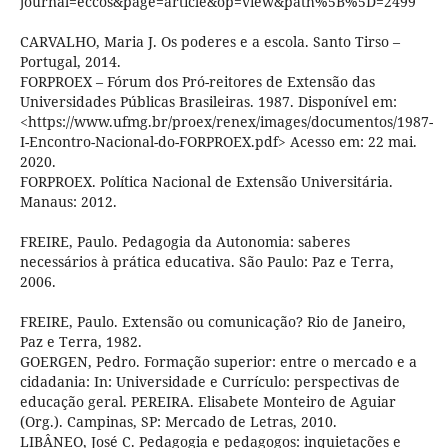
journal=eccos&page=article&op=view&path%5B%5D=2499
CARVALHO, Maria J. Os poderes e a escola. Santo Tirso –
Portugal, 2014.
FORPROEX – Fórum dos Pró-reitores de Extensão das
Universidades Públicas Brasileiras. 1987. Disponível em:
<https://www.ufmg.br/proex/renex/images/documentos/1987-
I-Encontro-Nacional-do-FORPROEX.pdf> Acesso em: 22 mai.
2020.
FORPROEX. Política Nacional de Extensão Universitária.
Manaus: 2012.
FREIRE, Paulo. Pedagogia da Autonomia: saberes
necessários à prática educativa. São Paulo: Paz e Terra,
2006.
FREIRE, Paulo. Extensão ou comunicação? Rio de Janeiro,
Paz e Terra, 1982.
GOERGEN, Pedro. Formação superior: entre o mercado e a
cidadania: In: Universidade e Currículo: perspectivas de
educação geral. PEREIRA. Elisabete Monteiro de Aguiar
(Org.). Campinas, SP: Mercado de Letras, 2010.
LIBÂNEO, José C. Pedagogia e pedagogos: inquietações e