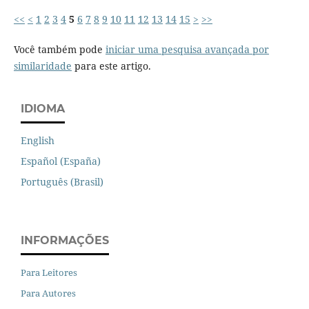
<<
<
1
2
3
4
5
6
7
8
9
10
11
12
13
14
15
>
>>
Você também pode
iniciar uma pesquisa avançada por
similaridade
para este artigo.
IDIOMA
English
Español (España)
Português (Brasil)
INFORMAÇÕES
Para Leitores
Para Autores